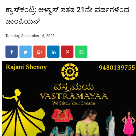
ಕ್ರಾಸ್‌ಕಂಟ್ರಿ: ಆಳ್ವಾಸ್ ಸತತ 21ನೇ ವರ್ಷಗಳಿಂದ
ಚಾಂಪಿಯನ್
Tuesday, September 16, 2025