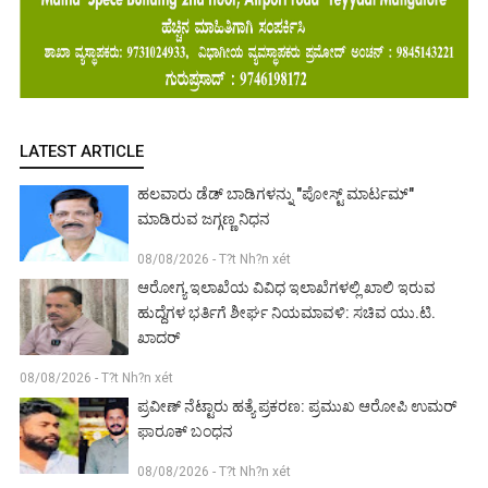
LATEST ARTICLE
ಹಲವಾರು ಡೆಡ್ ಬಾಡಿಗಳನ್ನು "ಪೋಸ್ಟ್ ಮಾರ್ಟಮ್"
ಮಾಡಿರುವ ಜಗ್ಗಣ್ಣ ನಿಧನ
08/08/2026 - T?t Nh?n xét
ಆರೋಗ್ಯ ಇಲಾಖೆಯ ವಿವಿಧ ಇಲಾಖೆಗಳಲ್ಲಿ ಖಾಲಿ ಇರುವ
ಹುದ್ದೆಗಳ ಭರ್ತಿಗೆ ಶೀರ್ಘ ನಿಯಮಾವಳಿ: ಸಚಿವ ಯು.ಟಿ.
ಖಾದರ್
08/08/2026 - T?t Nh?n xét
ಪ್ರವೀಣ್ ನೆಟ್ಟಾರು ಹತ್ಯೆ ಪ್ರಕರಣ: ಪ್ರಮುಖ ಆರೋಪಿ ಉಮರ್
ಫಾರೂಕ್ ಬಂಧನ
08/08/2026 - T?t Nh?n xét