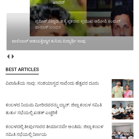
ಖಾದರ್
ಫಾರೂಕ್ ಬಂಧನ
ವಾಲಿಬಾಲ್ ಆಡಯತ್ತಿದ್ದಾಗ ಕುಸಿದು ವಿದ್ಯಾರ್ಥಿ ಸಾವು
BEST ARTICLES
ವಿವಾಹಿತೆಯ ಸಾವು: ಸಂಶಯಾಸ್ಪದ ಸಾವೆಂದು ಹೆತ್ತವರ ದೂರು
ಕಂಬಳದ ನಿಯಮ ಮೀರಿದವರನ್ನು ಬ್ಯಾನ್: ಜಿಲ್ಲಾ ಕಂಬಳ ಸಮಿತಿ
ತುರ್ತು ಸಭೆಯಲ್ಲಿ ಖಡಕ್ ಎಚ್ಚರಿಕೆ
ಕಂಬಳದಲ್ಲಿ ತೀರ್ಪುಗಾರರ ತೀರ್ಮಾನವೇ ಅಂತಿಮ: ಜಿಲ್ಲಾ ಕಂಬಳ
ಸಮಿತಿ ಸಭೆಯಲ್ಲಿ ನಿರ್ಣಯ