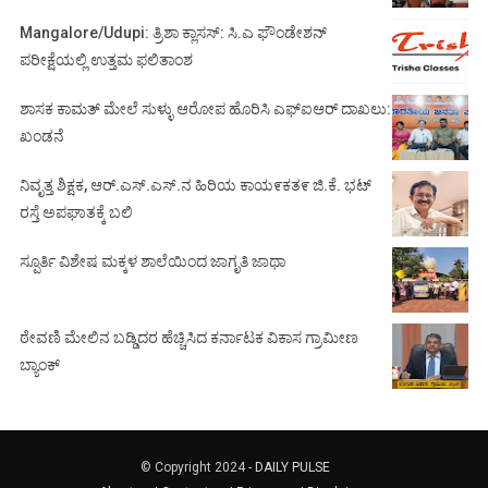
Mangalore/Udupi: ತ್ರಿಶಾ ಕ್ಲಾಸಸ್: ಸಿ.ಎ ಫೌಂಡೇಶನ್
ಪರೀಕ್ಷೆಯಲ್ಲಿ ಉತ್ತಮ ಫಲಿತಾಂಶ
ಶಾಸಕ ಕಾಮತ್ ಮೇಲೆ ಸುಳ್ಳು ಆರೋಪ ಹೊರಿಸಿ ಎಫ್‌ಐಆರ್ ದಾಖಲು:
ಖಂಡನೆ
ನಿವೃತ್ತ ಶಿಕ್ಷಕ, ಆರ್.ಎಸ್.ಎಸ್.ನ ಹಿರಿಯ ಕಾಯ೯ಕತ೯ ಜಿ.ಕೆ. ಭಟ್
ರಸ್ತೆ ಅಪಘಾತಕ್ಕೆ ಬಲಿ
ಸ್ಪೂರ್ತಿ ವಿಶೇಷ ಮಕ್ಕಳ ಶಾಲೆಯಿಂದ ಜಾಗೃತಿ ಜಾಥಾ
ಠೇವಣಿ ಮೇಲಿನ ಬಡ್ಡಿದರ ಹೆಚ್ಚಿಸಿದ ಕರ್ನಾಟಕ ವಿಕಾಸ ಗ್ರಾಮೀಣ
ಬ್ಯಾಂಕ್
© Copyright 2024 -
DAILY PULSE