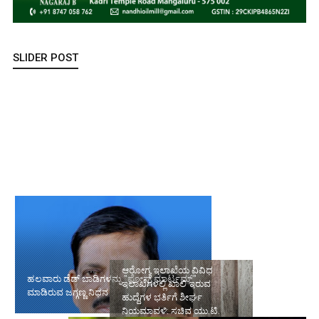
SLIDER POST
ಹಲವಾರು ಡೆಡ್ ಬಾಡಿಗಳನ್ನು "ಪೋಸ್ಟ್ ಮಾರ್ಟಮ್" ಮಾಡಿರುವ ಜಗ್ಗಣ್ಣ ನಿಧನ
ಆರೋಗ್ಯ ಇಲಾಖೆಯ ವಿವಿಧ
ಇಲಾಖೆಗಳಲ್ಲಿ ಖಾಲಿ ಇರುವ
ಹುದ್ದೆಗಳ ಭರ್ತಿಗೆ ಶೀರ್ಘ
ಪ್ರವೀಣ್ ನೆಟ್ಟಾರು ಹತ್ಯೆ ಪ್ರಕರಣ:
ನಿಯಮಾವಳಿ: ಸಚಿವ ಯು.ಟಿ.
ಪ್ರಮುಖ ಆರೋಪಿ ಉಮರ್