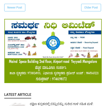
Newer Post
Older Post
LATEST ARTICLE
ದಕ್ಷಿಣ ಕನ್ನಡದಲ್ಲಿ ಬಿಟ್ಟುಬಿಟ್ಟು ಸುರಿದ ಗಾಳಿ ಸಹಿತ ಮಳೆ: