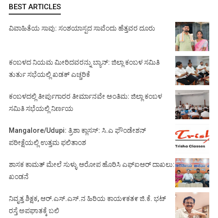
BEST ARTICLES
ವಿವಾಹಿತೆಯ ಸಾವು: ಸಂಶಯಾಸ್ಪದ ಸಾವೆಂದು ಹೆತ್ತವರ ದೂರು
ಕಂಬಳದ ನಿಯಮ ಮೀರಿದವರನ್ನು ಬ್ಯಾನ್: ಜಿಲ್ಲಾ ಕಂಬಳ ಸಮಿತಿ
ತುರ್ತು ಸಭೆಯಲ್ಲಿ ಖಡಕ್ ಎಚ್ಚರಿಕೆ
ಕಂಬಳದಲ್ಲಿ ತೀರ್ಪುಗಾರರ ತೀರ್ಮಾನವೇ ಅಂತಿಮ: ಜಿಲ್ಲಾ ಕಂಬಳ
ಸಮಿತಿ ಸಭೆಯಲ್ಲಿ ನಿರ್ಣಯ
Mangalore/Udupi: ತ್ರಿಶಾ ಕ್ಲಾಸಸ್: ಸಿ.ಎ ಫೌಂಡೇಶನ್
ಪರೀಕ್ಷೆಯಲ್ಲಿ ಉತ್ತಮ ಫಲಿತಾಂಶ
ಶಾಸಕ ಕಾಮತ್ ಮೇಲೆ ಸುಳ್ಳು ಆರೋಪ ಹೊರಿಸಿ ಎಫ್‌ಐಆರ್ ದಾಖಲು:
ಖಂಡನೆ
ನಿವೃತ್ತ ಶಿಕ್ಷಕ, ಆರ್.ಎಸ್.ಎಸ್.ನ ಹಿರಿಯ ಕಾಯ೯ಕತ೯ ಜಿ.ಕೆ. ಭಟ್
ರಸ್ತೆ ಅಪಘಾತಕ್ಕೆ ಬಲಿ