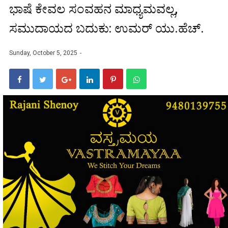
ಭಾಷೆ ಕೇವಲ ಸಂವಹನ ಮಾಧ್ಯಮವಲ್ಲ,
ಸಮುದಾಯದ ಬದುಕು: ಉಮರ್ ಯು.ಹೆಚ್.
Sunday, October 5, 2025