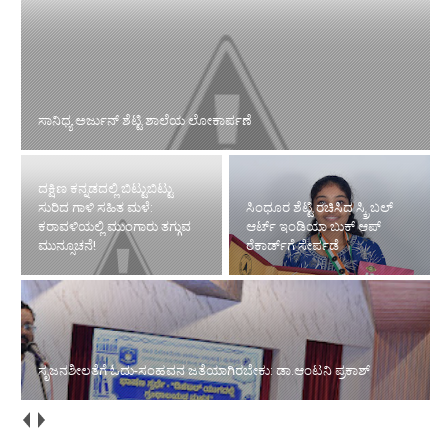
ಸಾನಿಧ್ಯ ಅರ್ಜುನ್ ಶೆಟ್ಟಿ ಶಾಲೆಯ ಲೋಕಾರ್ಪಣೆ
ದಕ್ಷಿಣ ಕನ್ನಡದಲ್ಲಿ ಬಿಟ್ಟುಬಿಟ್ಟು
ಸುರಿದ ಗಾಳಿ ಸಹಿತ ಮಳೆ:
ಸಿಂಧೂರ ಶೆಟ್ಟಿ ರಚಿಸಿದ ಸ್ಕ್ರಿಬಲ್
ಕರಾವಳಿಯಲ್ಲಿ ಮುಂಗಾರು ತಗ್ಗುವ
ಆರ್ಟ್ ಇಂಡಿಯಾ ಬುಕ್ ಆಪ್
ಮುನ್ಸೂಚನೆ!
ರೆಕಾರ್ಡ್‌ಗೆ ಸೇರ್ಪಡೆ
ಸೃಜನಶೀಲತೆಗೆ ಓದು-ಸಂಹವನ ಜತೆಯಾಗಿರಬೇಕು: ಡಾ.ಆಂಟನಿ ಪ್ರಕಾಶ್