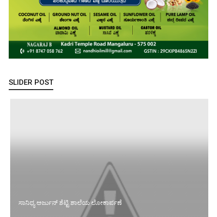
SLIDER POST
ಸಾನಿಧ್ಯ ಅರ್ಜುನ್ ಶೆಟ್ಟಿ ಶಾಲೆಯ ಲೋಕಾರ್ಪಣೆ