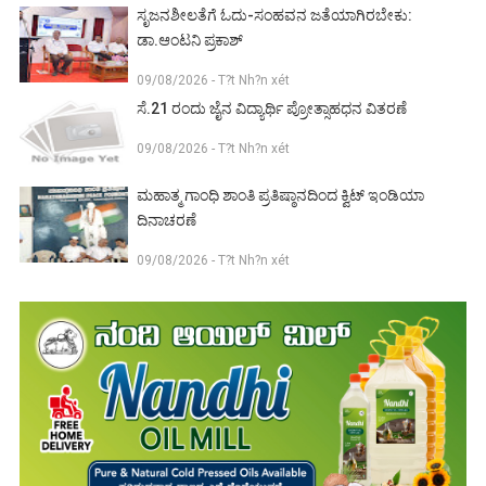
ಸೃಜನಶೀಲತೆಗೆ ಓದು-ಸಂಹವನ ಜತೆಯಾಗಿರಬೇಕು:
ಡಾ.ಆಂಟನಿ ಪ್ರಕಾಶ್
09/08/2026 - T?t Nh?n xét
ಸೆ.21 ರಂದು ಜೈನ ವಿದ್ಯಾರ್ಥಿ ಪ್ರೋತ್ಸಾಹಧನ ವಿತರಣೆ
09/08/2026 - T?t Nh?n xét
ಮಹಾತ್ಮ ಗಾಂಧಿ ಶಾಂತಿ ಪ್ರತಿಷ್ಠಾನದಿಂದ ಕ್ವಿಟ್ ಇಂಡಿಯಾ
ದಿನಾಚರಣೆ
09/08/2026 - T?t Nh?n xét