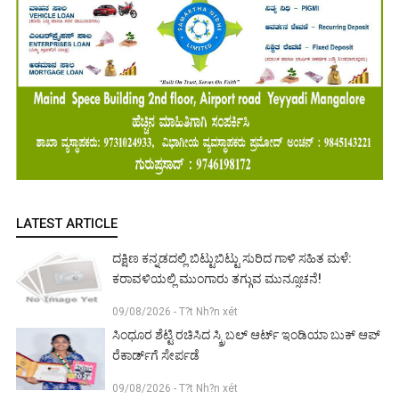
LATEST ARTICLE
ದಕ್ಷಿಣ ಕನ್ನಡದಲ್ಲಿ ಬಿಟ್ಟುಬಿಟ್ಟು ಸುರಿದ ಗಾಳಿ ಸಹಿತ ಮಳೆ:
ಕರಾವಳಿಯಲ್ಲಿ ಮುಂಗಾರು ತಗ್ಗುವ ಮುನ್ಸೂಚನೆ!
09/08/2026 - T?t Nh?n xét
ಸಿಂಧೂರ ಶೆಟ್ಟಿ ರಚಿಸಿದ ಸ್ಕ್ರಿಬಲ್ ಆರ್ಟ್ ಇಂಡಿಯಾ ಬುಕ್ ಆಪ್
ರೆಕಾರ್ಡ್‌ಗೆ ಸೇರ್ಪಡೆ
09/08/2026 - T?t Nh?n xét