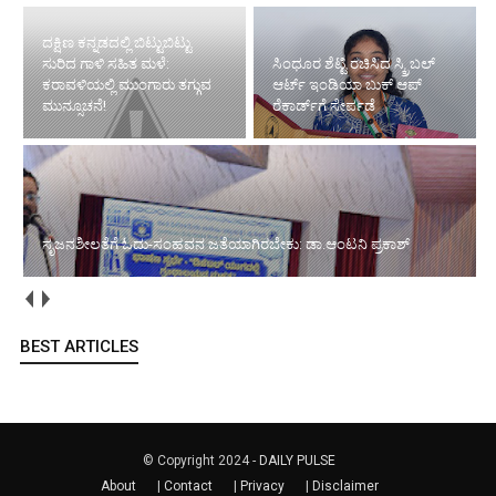
ದಕ್ಷಿಣ ಕನ್ನಡದಲ್ಲಿ ಬಿಟ್ಟುಬಿಟ್ಟು
ಸುರಿದ ಗಾಳಿ ಸಹಿತ ಮಳೆ:
ಸಿಂಧೂರ ಶೆಟ್ಟಿ ರಚಿಸಿದ ಸ್ಕ್ರಿಬಲ್
ಕರಾವಳಿಯಲ್ಲಿ ಮುಂಗಾರು ತಗ್ಗುವ
ಆರ್ಟ್ ಇಂಡಿಯಾ ಬುಕ್ ಆಪ್
ಮುನ್ಸೂಚನೆ!
ರೆಕಾರ್ಡ್‌ಗೆ ಸೇರ್ಪಡೆ
ಸೃಜನಶೀಲತೆಗೆ ಓದು-ಸಂಹವನ ಜತೆಯಾಗಿರಬೇಕು: ಡಾ.ಆಂಟನಿ ಪ್ರಕಾಶ್
BEST ARTICLES
© Copyright 2024 -
DAILY PULSE
About
|
Contact
|
Privacy
|
Disclaimer