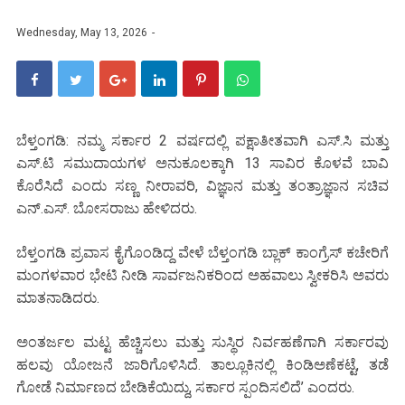
Wednesday, May 13, 2026
ಬೆಳ್ತಂಗಡಿ: ನಮ್ಮ ಸರ್ಕಾರ 2 ವರ್ಷದಲ್ಲಿ ಪಕ್ಷಾತೀತವಾಗಿ ಎಸ್.ಸಿ ಮತ್ತು
ಎಸ್.ಟಿ ಸಮುದಾಯಗಳ ಅನುಕೂಲಕ್ಕಾಗಿ 13 ಸಾವಿರ ಕೊಳವೆ ಬಾವಿ
ಕೊರೆಸಿದೆ ಎಂದು ಸಣ್ಣ ನೀರಾವರಿ, ವಿಜ್ಞಾನ ಮತ್ತು ತಂತ್ರಾಜ್ಞಾನ ಸಚಿವ
ಎನ್.ಎಸ್. ಬೋಸರಾಜು ಹೇಳಿದರು.
ಬೆಳ್ತಂಗಡಿ ಪ್ರವಾಸ ಕೈಗೊಂಡಿದ್ದ ವೇಳೆ ಬೆಳ್ತಂಗಡಿ ಬ್ಲಾಕ್ ಕಾಂಗ್ರೆಸ್ ಕಚೇರಿಗೆ
ಮಂಗಳವಾರ ಭೇಟಿ ನೀಡಿ ಸಾರ್ವಜನಿಕರಿಂದ ಅಹವಾಲು ಸ್ವೀಕರಿಸಿ ಅವರು
ಮಾತನಾಡಿದರು.
ಅಂತರ್ಜಲ ಮಟ್ಟ ಹೆಚ್ಚಿಸಲು ಮತ್ತು ಸುಸ್ಥಿರ ನಿರ್ವಹಣೆಗಾಗಿ ಸರ್ಕಾರವು
ಹಲವು ಯೋಜನೆ ಜಾರಿಗೊಳಿಸಿದೆ. ತಾಲ್ಲೂಕಿನಲ್ಲಿ ಕಿಂಡಿಅಣೆಕಟ್ಟೆ, ತಡೆ
ಗೋಡೆ ನಿರ್ಮಾಣದ ಬೇಡಿಕೆಯಿದ್ದು, ಸರ್ಕಾರ ಸ್ಪಂದಿಸಲಿದೆ’ ಎಂದರು.