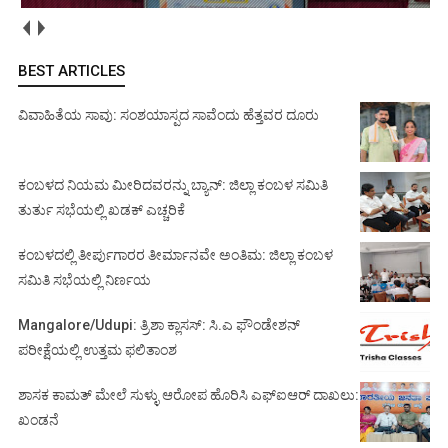
BEST ARTICLES
ವಿವಾಹಿತೆಯ ಸಾವು: ಸಂಶಯಾಸ್ಪದ ಸಾವೆಂದು ಹೆತ್ತವರ ದೂರು
ಕಂಬಳದ ನಿಯಮ ಮೀರಿದವರನ್ನು ಬ್ಯಾನ್: ಜಿಲ್ಲಾ ಕಂಬಳ ಸಮಿತಿ
ತುರ್ತು ಸಭೆಯಲ್ಲಿ ಖಡಕ್ ಎಚ್ಚರಿಕೆ
ಕಂಬಳದಲ್ಲಿ ತೀರ್ಪುಗಾರರ ತೀರ್ಮಾನವೇ ಅಂತಿಮ: ಜಿಲ್ಲಾ ಕಂಬಳ
ಸಮಿತಿ ಸಭೆಯಲ್ಲಿ ನಿರ್ಣಯ
Mangalore/Udupi: ತ್ರಿಶಾ ಕ್ಲಾಸಸ್: ಸಿ.ಎ ಫೌಂಡೇಶನ್
ಪರೀಕ್ಷೆಯಲ್ಲಿ ಉತ್ತಮ ಫಲಿತಾಂಶ
ಶಾಸಕ ಕಾಮತ್ ಮೇಲೆ ಸುಳ್ಳು ಆರೋಪ ಹೊರಿಸಿ ಎಫ್‌ಐಆರ್ ದಾಖಲು:
ಖಂಡನೆ