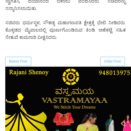
ಸ್ವಾಗತಿಸಿ, ದಯಾನಂದ ಬೆಳಾಲು ವಂದಿಸಿದರು. ಸಚಿವರನ್ನು
ಸನ್ಮಾನಿಸಲಾಯಿತು.
ಸಚಿವರು ಧರ್ಮಸ್ಥಳ, ಸೌತಡ್ಕ ಮಹಾಗಣಪತಿ ಕ್ಷೇತ್ರಕ್ಕೆ ಭೇಟಿ ನೀಡಿದರು.
ಕೊಕ್ಕಡದ ಮೈಪಾಲದಲ್ಲಿ ಪೂರ್ಣಗೊಂಡಿರುವ ಕಿಂಡಿ ಅಣೆಕಟ್ಟೆ ಸಹಿತ
ಸೇತುವೆ ಕಾಮಗಾರಿ ವೀಕ್ಷಿಸಿದರು.
Newer Post
Older Post