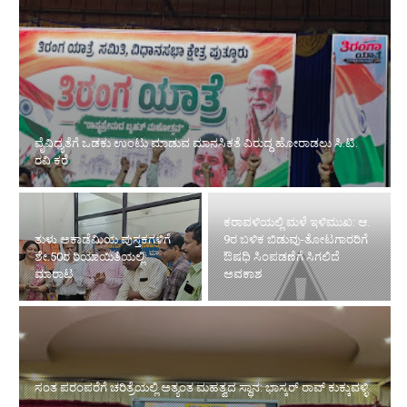
ವೈವಿಧ್ಯತೆಗೆ ಒಡಕು ಉಂಟು ಮಾಡುವ ಮಾನಸಿಕತೆ ವಿರುದ್ಧ ಹೋರಾಡಲು ಸಿ.ಟಿ.
ರವಿ ಕರೆ
ಕರಾವಳಿಯಲ್ಲಿ ಮಳೆ ಇಳಿಮುಖ: ಆ.
ತುಳು ಅಕಾಡೆಮಿಯ ಪುಸ್ತಕಗಳಿಗೆ
9ರ ಬಳಿಕ ಬಿಡುವು-ತೋಟಗಾರರಿಗೆ
ಶೇ.50ರ ರಿಯಾಯಿತಿಯಲ್ಲಿ
ಔಷಧಿ ಸಿಂಪಡಣೆಗೆ ಸಿಗಲಿದೆ
ಮಾರಾಟ
ಅವಕಾಶ
ಸಂತ ಪರಂಪರೆಗೆ ಚರಿತ್ರೆಯಲ್ಲಿ ಅತ್ಯಂತ ಮಹತ್ವದ ಸ್ಥಾನ: ಭಾಸ್ಕರ್ ರಾವ್ ಕುಕ್ಕುವಳ್ಳಿ