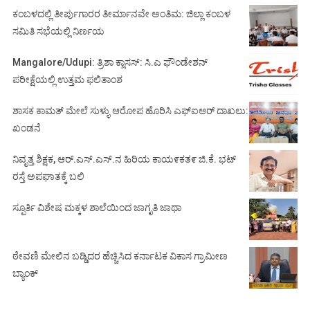
ಕಂಬಳದಲ್ಲಿ ತೀರ್ಪುಗಾರರ ತೀರ್ಮಾನವೇ ಅಂತಿಮ: ಜಿಲ್ಲಾ ಕಂಬಳ
ಸಮಿತಿ ಸಭೆಯಲ್ಲಿ ನಿರ್ಣಯ
Mangalore/Udupi: ತ್ರಿಶಾ ಕ್ಲಾಸಸ್: ಸಿ.ಎ ಫೌಂಡೇಶನ್
ಪರೀಕ್ಷೆಯಲ್ಲಿ ಉತ್ತಮ ಫಲಿತಾಂಶ
ಶಾಸಕ ಕಾಮತ್ ಮೇಲೆ ಸುಳ್ಳು ಆರೋಪ ಹೊರಿಸಿ ಎಫ್‌ಐಆರ್ ದಾಖಲು:
ಖಂಡನೆ
ನಿವೃತ್ತ ಶಿಕ್ಷಕ, ಆರ್.ಎಸ್.ಎಸ್.ನ ಹಿರಿಯ ಕಾಯ೯ಕತ೯ ಜಿ.ಕೆ. ಭಟ್
ರಸ್ತೆ ಅಪಘಾತಕ್ಕೆ ಬಲಿ
ಸ್ಪೂರ್ತಿ ವಿಶೇಷ ಮಕ್ಕಳ ಶಾಲೆಯಿಂದ ಜಾಗೃತಿ ಜಾಥಾ
ಠೇವಣಿ ಮೇಲಿನ ಬಡ್ಡಿದರ ಹೆಚ್ಚಿಸಿದ ಕರ್ನಾಟಕ ವಿಕಾಸ ಗ್ರಾಮೀಣ
ಬ್ಯಾಂಕ್