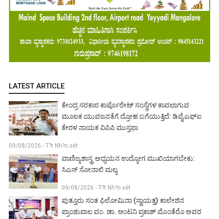
LATEST ARTICLE
ಕೇಂದ್ರ ಸರಕಾರ ಕಾರ್ಪೊರೇಟ್ ಸಂಸ್ಥೆಗಳ ಕಾವಲಾಗುವ
ಮೂಲಕ ಯುವಜನತೆಗೆ ದ್ರೋಹ ಬಗೆಯುತ್ತಿದೆ: ಡಿವೈಎಫ್‌ಐ
ಕೇರಳ‌ ನಾಯಕ ವಿಪಿಪಿ ಮುಸ್ತಫಾ
09/08/2026 - T?t Nh?n xét
ವಾಣಿಜ್ಯಶಾಸ್ತ್ರ ಅಧ್ಯಯನ ಉದ್ಯೋಗ ಮುಖಿಯಾಗಬೇಕು:
ಸಿಎಸ್ ಸೋನಾಲಿ ಮಲ್ಯ
09/08/2026 - T?t Nh?n xét
ಪುತ್ತೂರು ಸಂತ ಫಿಲೋಮಿನಾ (ಸ್ವಾಯತ್ತ) ಕಾಲೇಜಿನ
ಪ್ರಾಂಶುಪಾಲ ವಂ. ಡಾ. ಆಂಟನಿ ಪ್ರಕಾಶ್ ಮೊಂತೆರೊ ಅವರ