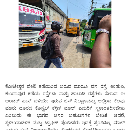
ಕೋಟೇಶ್ವರ ಪೇಟೆ ಕಡೆಯಿಂದ ಬರುವ ಮಾರುತಿ ವನ ರಸ್ತೆ, ಉಡುಪಿ,
ಕುಂದಾಪುರ ಕಡೆಯ ರಸ್ತೆಗಳು ಮತ್ತು ಹಾಲಾಡಿ ರಸ್ತೆಗಳು ಸೇರುವ ಈ
ಅಂಡರ್ ಪಾಸ್ ಬಳಿಯೇ ಇರುವ ಬಸ್ ನಿಲ್ದಾಣವನ್ನು ಅಲ್ಲಿಂದ ಕೆಲವು
ಮಾರು ದೂರದ ಕೊಸ್ಟಲ್ ಕ್ರೌನ್ ಮಾಲ್ ಎದುರಿಗೆ ಸ್ಥಳಾಂತರಿಸಬೇಕು
ಎಂಬುದು ಈ ಭಾಗದ ಜನರ ಬಹುದಿನಗಳ ಬೇಡಿಕೆ. ಆದರೆ,
ಸ್ಥಳೀಯಾಡಳಿತ ಮತ್ತು ಟ್ರಾಫಿಕ್ ಪೊಲೀಸರು ಇದಕ್ಕೆ ಸ್ಪಂದಿಸಿಲ್ಲ. ಮಾಲ್
ಎದುರು ಬಸ್ ನಿಲ್ದಾಣಕ್ಕಾಗಿಯೇ ಕೋಟೇಶ್ವರ ರೋಟರಿಯವರು ಒಂದು