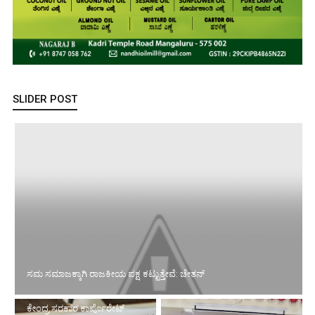
SLIDER POST
ಕೇಂದ್ರ ಸರಕಾರ ಕಾರ್ಪೊರೇಟ್ ಸಂಸ್ಥೆಗಳ ಕಾವಲಾಗುವ ಮೂಲಕ
ಯುವಜನತೆಗೆ ದ್ರೋಹ ಬಗೆಯುತ್ತಿದೆ: ಡಿವೈಎಫ್‌ಐ ಕೇರಳ‌ ನಾಯಕ
ವಿಪಿಪಿ ಮುಸ್ತಫಾ