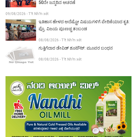
50ನೇ ಜನ್ಮದಿನ ಆಚರಣೆ
09/08/2026 - T?t Nh?n xét
ಇತಿಹಾಸ ಹೇಳದ ಅದೆಷ್ಟೋ ವಿಷಯಗಳಿಗೆ ವೇದಿಕೆಯಾದ ಕೃತಿ:
ಪ್ರೊ. ವಿಜಯ ಪೂಣಚ್ಚ ತಂಬಂಡ
08/08/2026 - T?t Nh?n xét
ಗುತ್ತಿಗೆದಾರ ಡೇವಿಡ್ ಶೂಟೌಟ್: ಮೂವರ ಬಂಧನ
08/08/2026 - T?t Nh?n xét