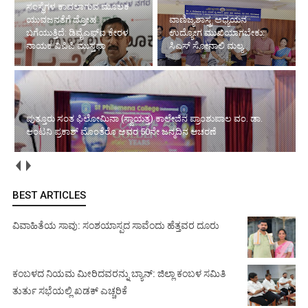
ವಾಣಿಜ್ಯಶಾಸ್ತ್ರ ಅಧ್ಯಯನ
ಪುತ್ತೂರು ಸಂತ ಫಿಲೋಮಿನಾ (ಸ್ವಾಯತ್ತ)
ಉದ್ಯೋಗ ಮುಖಿಯಾಗಬೇಕು:
ಕಾಲೇಜಿನ ಪ್ರಾಂಶುಪಾಲ ವಂ. ಡಾ. ಆಂಟನಿ
ಸಿಎಸ್ ಸೋನಾಲಿ ಮಲ್ಯ
ಪ್ರಕಾಶ್ ಮೊಂತೆರೊ ಅವರ 50ನೇ ಜನ್ಮದಿನ
ಆಚರಣೆ
ಇತಿಹಾಸ ಹೇಳದ ಅದೆಷ್ಟೋ ವಿಷಯಗಳಿಗೆ ವೇದಿಕೆಯಾದ ಕೃತಿ: ಪ್ರೊ. ವಿಜಯ
ಪೂಣಚ್ಚ ತಂಬಂಡ
BEST ARTICLES
ವಿವಾಹಿತೆಯ ಸಾವು: ಸಂಶಯಾಸ್ಪದ ಸಾವೆಂದು ಹೆತ್ತವರ ದೂರು
ಕಂಬಳದ ನಿಯಮ ಮೀರಿದವರನ್ನು ಬ್ಯಾನ್: ಜಿಲ್ಲಾ ಕಂಬಳ ಸಮಿತಿ
ತುರ್ತು ಸಭೆಯಲ್ಲಿ ಖಡಕ್ ಎಚ್ಚರಿಕೆ