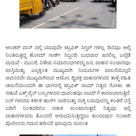
ಅಂಡರ್ ಪಾಸ್ ನಲ್ಲಿ ಯಾವುದೇ ಟ್ರಾಫಿಕ್ ಸಿಗ್ನಲ್ ಗಳಿಲ್ಲ. ದಿನವೂ ಅಲ್ಲಿ
ನಿಂತಿರುತ್ತಿದ್ದ ಹೋಮ್ ಗಾರ್ಡ್ ಸಿಬ್ಬಂದಿ ಬುಧವಾರ ಇರಲಿಲ್ಲ. ಎಲ್ಲೆಡೆ
ಮದುವೆ - ಮುಂಜಿ, ವಿಶೇಷ ಸಮಾರಂಭಗಳಿದ್ದು ಜನ, ವಾಹನ ಸಂಚಾರವೂ
ಜಾಸ್ತಿಯಿತ್ತು. ಎಲ್ಲಕ್ಕಿಂತ ಮುಖ್ಯವಾಗಿ ನಿಯಮಗಳ ಪಾಲನೆಯಿಲ್ಲದೆ
ಅವಸರವೇ ಮುಖ್ಯವಾಗಿರುವ ಆಟೋ, ದ್ವಿಚಕ್ರ ವಾಹನಗಳವರ ತಾಳ್ಮೆ ರಹಿತ
ಚಾಲನೆಯಿಂದಾಗಿ ಈ ಭಾಗದಲ್ಲಿ ಟ್ರಾಫಿಕ್ ಜಾಮ್ ನಿತ್ಯದ ಗೋಳು. ಈ
ನಡುವೆ ಎಕ್ಸ್ ಪ್ರೆಸ್ ಬಸ್ಸುಗಳವರ ಧಾವಂತವೂ ಜಾಮ್ ಗೆ ಕಾರಣವಾಗುತ್ತಿದೆ.
ಬಸ್ ಗಳವರು ಕರ್ಕಶ ಹಾರ್ನ್ ಬಾರಿಸುತ್ತಾ ನುಗ್ಗಿ ಬರುವುದನ್ನು ಕಂಡರೆ ರಸ್ತೆ
ಬದಿಗೆ ನಿಂತವರಿಗೂ ನಡುಕ ಉಂಟಾಗುತ್ತದೆ. ನಿತ್ಯವೂ ಇಲ್ಲಿ
ವಾಹನಗಳವರು ತೊಂದರೆ ಅನುಭವಿಸುತ್ತಿದ್ದರೂ ಕುಂದಾಪುರ ಸಂಚಾರಿ
ಪೊಲೀಸರು ಗಮನ ಹರಿಸದೆ ಇರುವುದು ದುರಂತ.