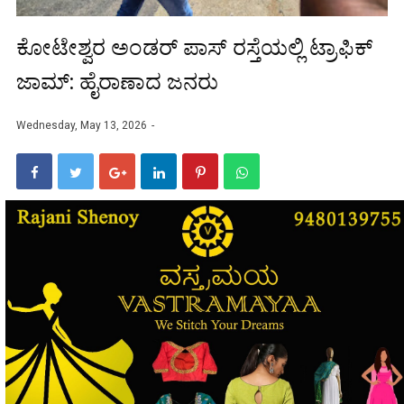
ಕೋಟೇಶ್ವರ ಅಂಡರ್ ಪಾಸ್ ರಸ್ತೆಯಲ್ಲಿ ಟ್ರಾಫಿಕ್
ಜಾಮ್: ಹೈರಾಣಾದ ಜನರು
Wednesday, May 13, 2026