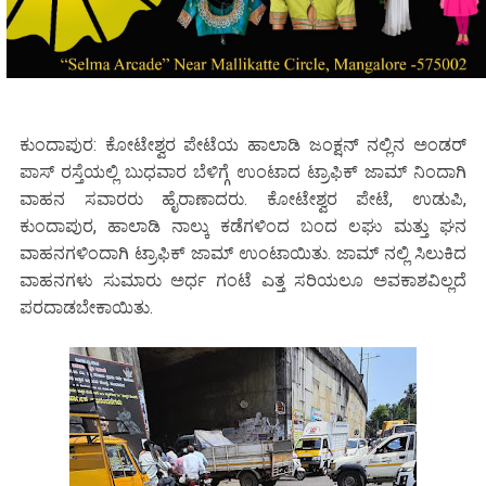
ಕುಂದಾಪುರ: ಕೋಟೇಶ್ವರ ಪೇಟೆಯ ಹಾಲಾಡಿ ಜಂಕ್ಷನ್ ನಲ್ಲಿನ ಅಂಡರ್
ಪಾಸ್ ರಸ್ತೆಯಲ್ಲಿ ಬುಧವಾರ ಬೆಳಿಗ್ಗೆ ಉಂಟಾದ ಟ್ರಾಫಿಕ್ ಜಾಮ್ ನಿಂದಾಗಿ
ವಾಹನ ಸವಾರರು ಹೈರಾಣಾದರು. ಕೋಟೇಶ್ವರ ಪೇಟೆ, ಉಡುಪಿ,
ಕುಂದಾಪುರ, ಹಾಲಾಡಿ ನಾಲ್ಕು ಕಡೆಗಳಿಂದ ಬಂದ ಲಘು ಮತ್ತು ಘನ
ವಾಹನಗಳಿಂದಾಗಿ ಟ್ರಾಫಿಕ್ ಜಾಮ್ ಉಂಟಾಯಿತು. ಜಾಮ್ ನಲ್ಲಿ ಸಿಲುಕಿದ
ವಾಹನಗಳು ಸುಮಾರು ಅರ್ಧ ಗಂಟೆ ಎತ್ತ ಸರಿಯಲೂ ಅವಕಾಶವಿಲ್ಲದೆ
ಪರದಾಡಬೇಕಾಯಿತು.