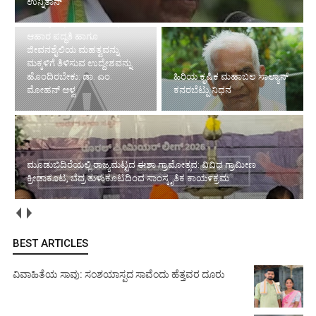
ಉನ್ನಿತಾನ್
ತುಳು ಭಾಷೆ, ಆಚಾರ-ವಿಚಾರ,
ಆಹಾರ ಪದ್ಧತಿ ಹಾಗೂ
ಜೀವನಶೈಲಿಯ ಮಹತ್ವವನ್ನು
ಮಕ್ಕಳಿಗೆ ತಿಳಿಸುವ ಉದ್ದೇಶವನ್ನು
ಹೊಂದಿರಬೇಕು: ಡಾ. ಎಂ.
ಹಿರಿಯ ಕೃಷಿಕ ಮಹಾಬಲ ಸಾಲ್ಯಾನ್
ಮೋಹನ್ ಆಳ್ವ
ಕನರಬೆಟ್ಪು ನಿಧನ
ಮೂಡುಬಿದಿರೆಯಲ್ಲಿ ರಾಜ್ಯಮಟ್ಟದ ಈಶಾ ಗ್ರಾಮೋತ್ಸವ: ವಿವಿಧ ಗ್ರಾಮೀಣ
ಕ್ರೀಡಾಕೂಟ, ಬೆದ್ರ ತುಳುಕೂಟದಿಂದ ಸಾಂಸ್ಕೃತಿಕ ಕಾಯ೯ಕ್ರಮ
BEST ARTICLES
ವಿವಾಹಿತೆಯ ಸಾವು: ಸಂಶಯಾಸ್ಪದ ಸಾವೆಂದು ಹೆತ್ತವರ ದೂರು