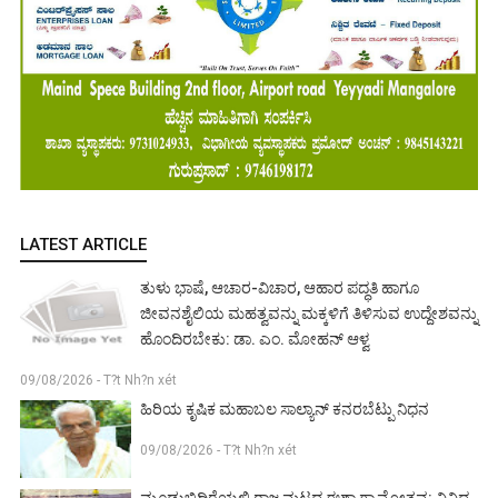
LATEST ARTICLE
ತುಳು ಭಾಷೆ, ಆಚಾರ-ವಿಚಾರ, ಆಹಾರ ಪದ್ಧತಿ ಹಾಗೂ
ಜೀವನಶೈಲಿಯ ಮಹತ್ವವನ್ನು ಮಕ್ಕಳಿಗೆ ತಿಳಿಸುವ ಉದ್ದೇಶವನ್ನು
ಹೊಂದಿರಬೇಕು: ಡಾ. ಎಂ. ಮೋಹನ್ ಆಳ್ವ
09/08/2026 - T?t Nh?n xét
ಹಿರಿಯ ಕೃಷಿಕ ಮಹಾಬಲ ಸಾಲ್ಯಾನ್ ಕನರಬೆಟ್ಪು ನಿಧನ
09/08/2026 - T?t Nh?n xét
ಮೂಡುಬಿದಿರೆಯಲ್ಲಿ ರಾಜ್ಯಮಟ್ಟದ ಈಶಾ ಗ್ರಾಮೋತ್ಸವ: ವಿವಿಧ