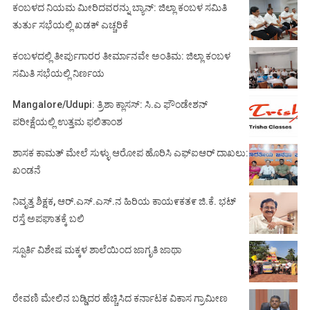
ಕಂಬಳದ ನಿಯಮ ಮೀರಿದವರನ್ನು ಬ್ಯಾನ್: ಜಿಲ್ಲಾ ಕಂಬಳ ಸಮಿತಿ
ತುರ್ತು ಸಭೆಯಲ್ಲಿ ಖಡಕ್ ಎಚ್ಚರಿಕೆ
ಕಂಬಳದಲ್ಲಿ ತೀರ್ಪುಗಾರರ ತೀರ್ಮಾನವೇ ಅಂತಿಮ: ಜಿಲ್ಲಾ ಕಂಬಳ
ಸಮಿತಿ ಸಭೆಯಲ್ಲಿ ನಿರ್ಣಯ
Mangalore/Udupi: ತ್ರಿಶಾ ಕ್ಲಾಸಸ್: ಸಿ.ಎ ಫೌಂಡೇಶನ್
ಪರೀಕ್ಷೆಯಲ್ಲಿ ಉತ್ತಮ ಫಲಿತಾಂಶ
ಶಾಸಕ ಕಾಮತ್ ಮೇಲೆ ಸುಳ್ಳು ಆರೋಪ ಹೊರಿಸಿ ಎಫ್‌ಐಆರ್ ದಾಖಲು:
ಖಂಡನೆ
ನಿವೃತ್ತ ಶಿಕ್ಷಕ, ಆರ್.ಎಸ್.ಎಸ್.ನ ಹಿರಿಯ ಕಾಯ೯ಕತ೯ ಜಿ.ಕೆ. ಭಟ್
ರಸ್ತೆ ಅಪಘಾತಕ್ಕೆ ಬಲಿ
ಸ್ಪೂರ್ತಿ ವಿಶೇಷ ಮಕ್ಕಳ ಶಾಲೆಯಿಂದ ಜಾಗೃತಿ ಜಾಥಾ
ಠೇವಣಿ ಮೇಲಿನ ಬಡ್ಡಿದರ ಹೆಚ್ಚಿಸಿದ ಕರ್ನಾಟಕ ವಿಕಾಸ ಗ್ರಾಮೀಣ