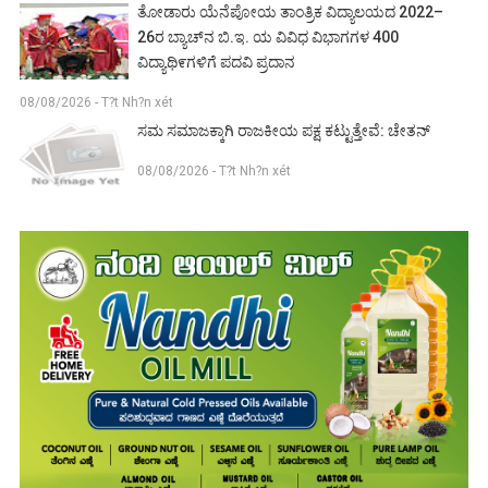
ತೋಡಾರು ಯೆನೆಪೋಯ ತಾಂತ್ರಿಕ ವಿದ್ಯಾಲಯದ 2022–
26ರ ಬ್ಯಾಚ್‌ನ ಬಿ.ಇ. ಯ ವಿವಿಧ ವಿಭಾಗಗಳ 400
ವಿದ್ಯಾಥಿ೯ಗಳಿಗೆ ಪದವಿ ಪ್ರದಾನ
08/08/2026 - T?t Nh?n xét
ಸಮ ಸಮಾಜಕ್ಕಾಗಿ ರಾಜಕೀಯ ಪಕ್ಷ ಕಟ್ಟುತ್ತೇವೆ: ಚೇತನ್
08/08/2026 - T?t Nh?n xét