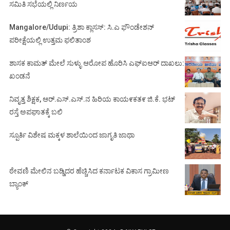
ಸಮಿತಿ ಸಭೆಯಲ್ಲಿ ನಿರ್ಣಯ
Mangalore/Udupi: ತ್ರಿಶಾ ಕ್ಲಾಸಸ್: ಸಿ.ಎ ಫೌಂಡೇಶನ್
ಪರೀಕ್ಷೆಯಲ್ಲಿ ಉತ್ತಮ ಫಲಿತಾಂಶ
ಶಾಸಕ ಕಾಮತ್ ಮೇಲೆ ಸುಳ್ಳು ಆರೋಪ ಹೊರಿಸಿ ಎಫ್‌ಐಆರ್ ದಾಖಲು:
ಖಂಡನೆ
ನಿವೃತ್ತ ಶಿಕ್ಷಕ, ಆರ್.ಎಸ್.ಎಸ್.ನ ಹಿರಿಯ ಕಾಯ೯ಕತ೯ ಜಿ.ಕೆ. ಭಟ್
ರಸ್ತೆ ಅಪಘಾತಕ್ಕೆ ಬಲಿ
ಸ್ಪೂರ್ತಿ ವಿಶೇಷ ಮಕ್ಕಳ ಶಾಲೆಯಿಂದ ಜಾಗೃತಿ ಜಾಥಾ
ಠೇವಣಿ ಮೇಲಿನ ಬಡ್ಡಿದರ ಹೆಚ್ಚಿಸಿದ ಕರ್ನಾಟಕ ವಿಕಾಸ ಗ್ರಾಮೀಣ
ಬ್ಯಾಂಕ್