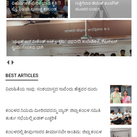
ವಿಷಯಗಳಿಗೆ ವೇದಿಕೆಯಾದ ಕೃತಿ:
ಗುತ್ತಿಗೆದಾರ ಡೇವಿಡ್ ಶೂಟೌಟ್:
ಪ್ರೊ. ವಿಜಯ ಪೂಣಚ್ಚ ತಂಬಂಡ
ಮೂವರ ಬಂಧನ
‘ಯೂತ್ ಆನ್ ವೀಕೆಂಡ್ ಅಟ್ ಆಶ್ರಮ’: ರಥಬೀದಿ ಕಾಲೇಜಿನ ಎನ್‌ಎಸ್‌ಎಸ್
ಸ್ವಯಂಸೇವಕರು ಭಾಗಿ
BEST ARTICLES
ವಿವಾಹಿತೆಯ ಸಾವು: ಸಂಶಯಾಸ್ಪದ ಸಾವೆಂದು ಹೆತ್ತವರ ದೂರು
ಕಂಬಳದ ನಿಯಮ ಮೀರಿದವರನ್ನು ಬ್ಯಾನ್: ಜಿಲ್ಲಾ ಕಂಬಳ ಸಮಿತಿ
ತುರ್ತು ಸಭೆಯಲ್ಲಿ ಖಡಕ್ ಎಚ್ಚರಿಕೆ
ಕಂಬಳದಲ್ಲಿ ತೀರ್ಪುಗಾರರ ತೀರ್ಮಾನವೇ ಅಂತಿಮ: ಜಿಲ್ಲಾ ಕಂಬಳ