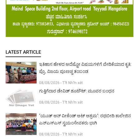
LATEST ARTICLE
ಇತಿಹಾಸ ಹೇಳದ ಅದೆಷ್ಟೋ ವಿಷಯಗಳಿಗೆ ವೇದಿಕೆಯಾದ ಕೃತಿ:
ಪ್ರೊ. ವಿಜಯ ಪೂಣಚ್ಚ ತಂಬಂಡ
08/08/2026 - T?t Nh?n xét
ಗುತ್ತಿಗೆದಾರ ಡೇವಿಡ್ ಶೂಟೌಟ್: ಮೂವರ ಬಂಧನ
08/08/2026 - T?t Nh?n xét
‘ಯೂತ್ ಆನ್ ವೀಕೆಂಡ್ ಅಟ್ ಆಶ್ರಮ’: ರಥಬೀದಿ ಕಾಲೇಜಿನ
ಎನ್‌ಎಸ್‌ಎಸ್ ಸ್ವಯಂಸೇವಕರು ಭಾಗಿ
08/08/2026 - T?t Nh?n xét