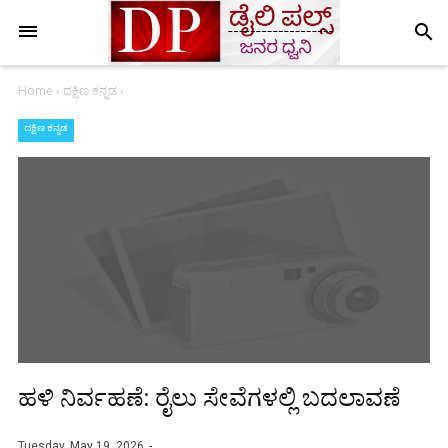
search
Home
›
ದಕ್ಷಿಣ ಕನ್ನಡ
›
ದಕ್ಷಿಣ ಕನ್ನಡ
ಹಳಿ ನಿರ್ವಹಣೆ: ರೈಲು ಸೇವೆಗಳಲ್ಲಿ ಬದಲಾವಣೆ
Tuesday, May 19, 2026