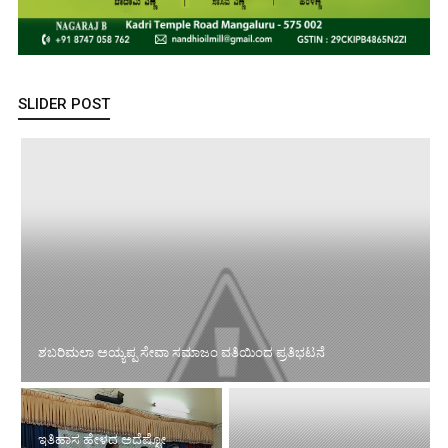
SLIDER POST
ಶಬರಿಮಲಾ ಅಯ್ಯಪ್ಪ ಸೇವಾ ಸಮಾಜಂ ವತಿಯಿಂದ ಪ್ರತಿಭಟನೆ
ಇತಿಹಾಸ ಹೇಳದ ಅದೆಷ್ಟೋ