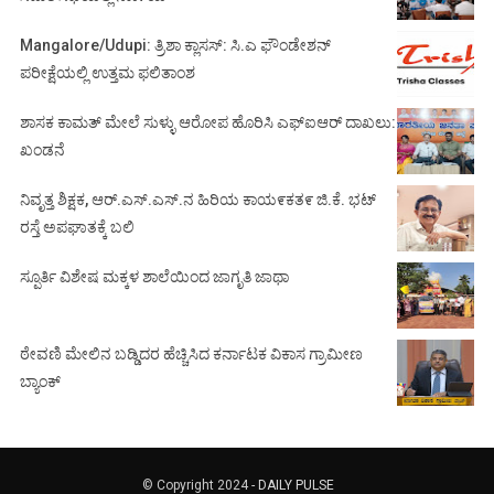
Mangalore/Udupi: ತ್ರಿಶಾ ಕ್ಲಾಸಸ್: ಸಿ.ಎ ಫೌಂಡೇಶನ್
ಪರೀಕ್ಷೆಯಲ್ಲಿ ಉತ್ತಮ ಫಲಿತಾಂಶ
ಶಾಸಕ ಕಾಮತ್ ಮೇಲೆ ಸುಳ್ಳು ಆರೋಪ ಹೊರಿಸಿ ಎಫ್‌ಐಆರ್ ದಾಖಲು:
ಖಂಡನೆ
ನಿವೃತ್ತ ಶಿಕ್ಷಕ, ಆರ್.ಎಸ್.ಎಸ್.ನ ಹಿರಿಯ ಕಾಯ೯ಕತ೯ ಜಿ.ಕೆ. ಭಟ್
ರಸ್ತೆ ಅಪಘಾತಕ್ಕೆ ಬಲಿ
ಸ್ಪೂರ್ತಿ ವಿಶೇಷ ಮಕ್ಕಳ ಶಾಲೆಯಿಂದ ಜಾಗೃತಿ ಜಾಥಾ
ಠೇವಣಿ ಮೇಲಿನ ಬಡ್ಡಿದರ ಹೆಚ್ಚಿಸಿದ ಕರ್ನಾಟಕ ವಿಕಾಸ ಗ್ರಾಮೀಣ
ಬ್ಯಾಂಕ್
© Copyright 2024 -
DAILY PULSE