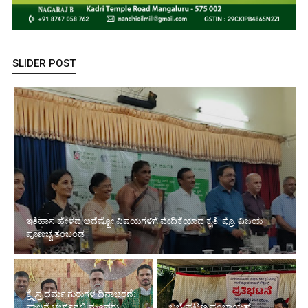
SLIDER POST
ಇತಿಹಾಸ ಹೇಳದ ಅದೆಷ್ಟೋ ವಿಷಯಗಳಿಗೆ ವೇದಿಕೆಯಾದ ಕೃತಿ: ಪ್ರೊ. ವಿಜಯ
ಪೂಣಚ್ಚ ತಂಬಂಡ
ಕ್ರೈಸ್ತ ಧರ್ಮ ಗುರುಗಳ ದಿನಾಚರಣೆ:
ಪಾಲ್ದನೆ ಚರ್ಚ್‌ನಲ್ಲಿ ಮೂವರು
ಬಜ್ಪೆ ಪಟ್ಟಣ ಪಂಚಾಯತ್