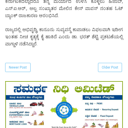
ಕರ್ನಾಟಕದಲ್ಲಾದರೂ ತನ್ನ ಮರ್ಯಾದೆ ಉಳಿಸಿ ಕೊಳ್ಳಲು ಹಿಜಾಬ್,
ಎಸ್.ಐ.ಆರ್., ಅಲ್ಪ ಸಂಖ್ಯಾತರ ಮೇಲಿನ ಕೇಸ್ ವಾಪಸ್ ನಂತಹ ಓಟ್
ಬ್ಯಾಂಕ್ ರಾಜಕಾರಣ ಆರಂಭಿಸಿದೆ.
ರಾಜ್ಯದಲ್ಲಿ ಅಭಿವೃದ್ಧಿ, ಕಾನೂನು ಸುವ್ಯವಸ್ಥೆ ಕಾಪಾಡಲು ವಿಫಲವಾಗಿ ಇದೀಗ
ಇಂತಹ ನೀಚ ಕೃತ್ಯಕ್ಕೆ ಕೈ ಹಾಕಿದೆ ಎಂದು ಡಾ. ಭರತ್ ಶೆಟ್ಟಿ ಪ್ರಕಟಣೆಯಲ್ಲಿ
ವಾಗ್ದಾಳಿ ನಡೆಸಿದ್ದಾರೆ.
Newer Post
Older Post