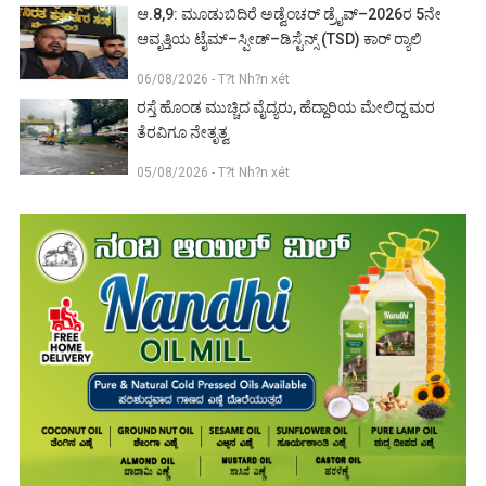
ಆ.8,9: ಮೂಡುಬಿದಿರೆ ಅಡ್ವೆಂಚರ್ ಡ್ರೈವ್–2026ರ 5ನೇ
ಆವೃತ್ತಿಯ ಟೈಮ್–ಸ್ಪೀಡ್–ಡಿಸ್ಟೆನ್ಸ್ (TSD) ಕಾರ್ ರ‍್ಯಾಲಿ
06/08/2026 - T?t Nh?n xét
ರಸ್ತೆ ಹೊಂಡ ಮುಚ್ಚಿದ ವೈದ್ಯರು, ಹೆದ್ದಾರಿಯ ಮೇಲಿದ್ದ ಮರ
ತೆರವಿಗೂ ನೇತೃತ್ವ
05/08/2026 - T?t Nh?n xét