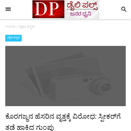
search
Home
›
ದಕ್ಷಿಣ ಕನ್ನಡ
›
ದಕ್ಷಿಣ ಕನ್ನಡ
ಕೊರಗಜ್ಜನ ಹೆಸರಿನ ವೃತ್ತಕ್ಕೆ ವಿರೋಧ: ಸ್ಪೀಕರ್‌ಗೆ
ತಡೆ ಹಾಕಿದ ಗುಂಪು