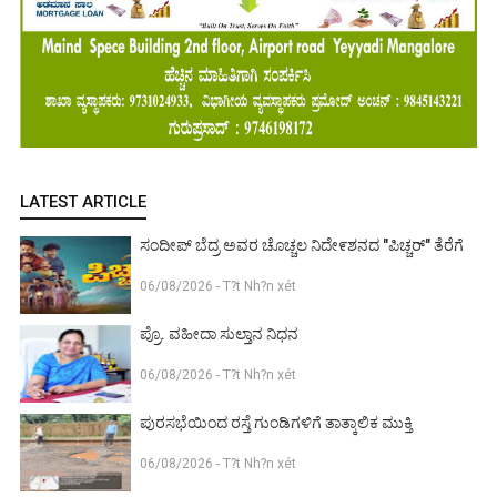
LATEST ARTICLE
ಸಂದೀಪ್ ಬೆದ್ರ ಅವರ ಚೊಚ್ಚಲ ನಿದೇ೯ಶನದ "ಪಿಚ್ಚರ್" ತೆರೆಗೆ
06/08/2026 - T?t Nh?n xét
ಪ್ರೊ. ವಹೀದಾ ಸುಲ್ತಾನ ನಿಧನ
06/08/2026 - T?t Nh?n xét
ಪುರಸಭೆಯಿಂದ ರಸ್ತೆ ಗುಂಡಿಗಳಿಗೆ ತಾತ್ಕಾಲಿಕ ಮುಕ್ತಿ
06/08/2026 - T?t Nh?n xét