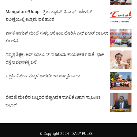
Mangalore/Udupi: ತ್ರಿಶಾ ಕ್ಲಾಸಸ್: ಸಿ.ಎ ಫೌಂಡೇಶನ್
ಪರೀಕ್ಷೆಯಲ್ಲಿ ಉತ್ತಮ ಫಲಿತಾಂಶ
ಶಾಸಕ ಕಾಮತ್ ಮೇಲೆ ಸುಳ್ಳು ಆರೋಪ ಹೊರಿಸಿ ಎಫ್‌ಐಆರ್ ದಾಖಲು:
ಖಂಡನೆ
ನಿವೃತ್ತ ಶಿಕ್ಷಕ, ಆರ್.ಎಸ್.ಎಸ್.ನ ಹಿರಿಯ ಕಾಯ೯ಕತ೯ ಜಿ.ಕೆ. ಭಟ್
ರಸ್ತೆ ಅಪಘಾತಕ್ಕೆ ಬಲಿ
ಸ್ಪೂರ್ತಿ ವಿಶೇಷ ಮಕ್ಕಳ ಶಾಲೆಯಿಂದ ಜಾಗೃತಿ ಜಾಥಾ
ಠೇವಣಿ ಮೇಲಿನ ಬಡ್ಡಿದರ ಹೆಚ್ಚಿಸಿದ ಕರ್ನಾಟಕ ವಿಕಾಸ ಗ್ರಾಮೀಣ
ಬ್ಯಾಂಕ್
© Copyright 2024 -
DAILY PULSE