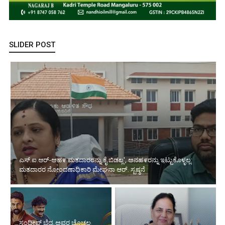
SLIDER POST
ಎಸ್.ಐ.ಆರ್-ಅಹ೯ ಮತದಾರರನ್ನು ಕೈ ಬಿಡಲ್ಲ', ಅನಹ೯ರನ್ನು ಇಟ್ಟುಕೊಳ್ಳಲ್ಲ:
ಮತದಾರರ ನೋಂದಣಾಧಿಕಾರಿ ಮೇಘನಾ ಆರ್. ಸ್ಪಷ್ಠನೆ
ಸಂದೀಪ್ ಬೆದ್ರ ಅವರ ಚೊಚ್ಚಲ