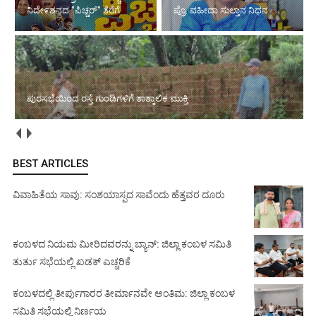
ನಿದೇ೯ಶನದ "ಪಿಚ್ಚರ್" ತೆರೆಗೆ
ಪ್ರೊ. ವಹೀದಾ ಸುಲ್ತಾನ ನಿಧನ
ಪುರಸಭೆಯಿಂದ ರಸ್ತೆ ಗುಂಡಿಗಳಿಗೆ ತಾತ್ಕಾಲಿಕ ಮುಕ್ತಿ
BEST ARTICLES
ವಿವಾಹಿತೆಯ ಸಾವು: ಸಂಶಯಾಸ್ಪದ ಸಾವೆಂದು ಹೆತ್ತವರ ದೂರು
ಕಂಬಳದ ನಿಯಮ ಮೀರಿದವರನ್ನು ಬ್ಯಾನ್: ಜಿಲ್ಲಾ ಕಂಬಳ ಸಮಿತಿ
ತುರ್ತು ಸಭೆಯಲ್ಲಿ ಖಡಕ್ ಎಚ್ಚರಿಕೆ
ಕಂಬಳದಲ್ಲಿ ತೀರ್ಪುಗಾರರ ತೀರ್ಮಾನವೇ ಅಂತಿಮ: ಜಿಲ್ಲಾ ಕಂಬಳ
ಸಮಿತಿ ಸಭೆಯಲ್ಲಿ ನಿರ್ಣಯ