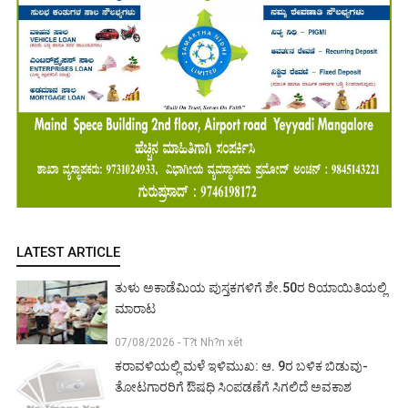
LATEST ARTICLE
ತುಳು ಅಕಾಡೆಮಿಯ ಪುಸ್ತಕಗಳಿಗೆ ಶೇ.50ರ ರಿಯಾಯಿತಿಯಲ್ಲಿ
ಮಾರಾಟ
07/08/2026 - T?t Nh?n xét
ಕರಾವಳಿಯಲ್ಲಿ ಮಳೆ ಇಳಿಮುಖ: ಆ. 9ರ ಬಳಿಕ ಬಿಡುವು-
ತೋಟಗಾರರಿಗೆ ಔಷಧಿ ಸಿಂಪಡಣೆಗೆ ಸಿಗಲಿದೆ ಅವಕಾಶ