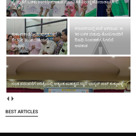
ವೈವಿಧ್ಯತೆಗೆ ಒಡಕು ಉಂಟು ಮಾಡುವ ಮಾನಸಿಕತೆ ವಿರುದ್ಧ ಹೋರಾಡಲು ಸಿ.ಟಿ.
ರವಿ ಕರೆ
ಕರಾವಳಿಯಲ್ಲಿ ಮಳೆ ಇಳಿಮುಖ: ಆ.
ತುಳು ಅಕಾಡೆಮಿಯ ಪುಸ್ತಕಗಳಿಗೆ
9ರ ಬಳಿಕ ಬಿಡುವು-ತೋಟಗಾರರಿಗೆ
ಶೇ.50ರ ರಿಯಾಯಿತಿಯಲ್ಲಿ
ಔಷಧಿ ಸಿಂಪಡಣೆಗೆ ಸಿಗಲಿದೆ
ಮಾರಾಟ
ಅವಕಾಶ
ಸಂತ ಪರಂಪರೆಗೆ ಚರಿತ್ರೆಯಲ್ಲಿ ಅತ್ಯಂತ ಮಹತ್ವದ ಸ್ಥಾನ: ಭಾಸ್ಕರ್ ರಾವ್ ಕುಕ್ಕುವಳ್ಳಿ
BEST ARTICLES