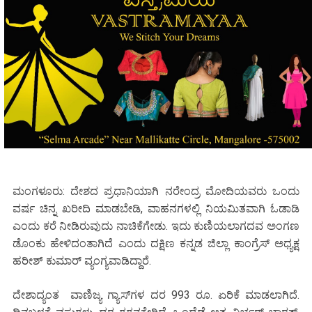
ಮಂಗಳೂರು: ದೇಶದ ಪ್ರಧಾನಿಯಾಗಿ ನರೇಂದ್ರ ಮೋದಿಯವರು ಒಂದು
ವರ್ಷ ಚಿನ್ನ ಖರೀದಿ ಮಾಡಬೇಡಿ, ವಾಹನಗಳಲ್ಲಿ ನಿಯಮಿತವಾಗಿ ಓಡಾಡಿ
ಎಂದು ಕರೆ ನೀಡಿರುವುದು ನಾಚಿಕೆಗೇಡು. ಇದು ಕುಣಿಯಲಾಗದವ ಅಂಗಣ
ಡೊಂಕು ಹೇಳಿದಂತಾಗಿದೆ ಎಂದು ದಕ್ಷಿಣ ಕನ್ನಡ ಜಿಲ್ಲಾ ಕಾಂಗ್ರೆಸ್ ಅಧ್ಯಕ್ಷ
ಹರೀಶ್ ಕುಮಾರ್ ವ್ಯಂಗ್ಯವಾಡಿದ್ದಾರೆ.
ದೇಶಾದ್ಯಂತ ವಾಣಿಜ್ಯ ಗ್ಯಾಸ್‌ಗಳ ದರ 993 ರೂ. ಏರಿಕೆ ಮಾಡಲಾಗಿದೆ.