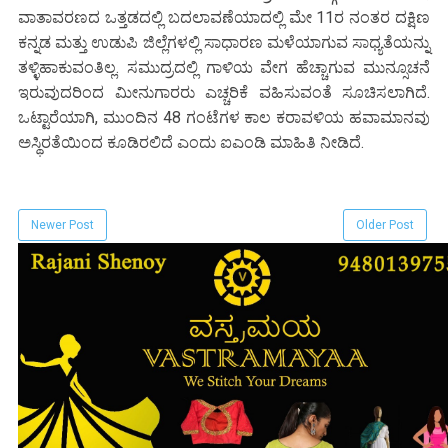
ವಾತಾವರಣದ ಒತ್ತಡದಲ್ಲಿ ಬದಲಾವಣೆಯಾದಲ್ಲಿ ಮೇ 11ರ ನಂತರ ದಕ್ಷಿಣ
ಕನ್ನಡ ಮತ್ತು ಉಡುಪಿ ಜಿಲ್ಲೆಗಳಲ್ಲಿ ಸಾಧಾರಣ ಮಳೆಯಾಗುವ ಸಾಧ್ಯತೆಯನ್ನು
ತಳ್ಳಿಹಾಕುವಂತಿಲ್ಲ. ಸಮುದ್ರದಲ್ಲಿ ಗಾಳಿಯ ವೇಗ ಹೆಚ್ಚಾಗುವ ಮುನ್ಸೂಚನೆ
ಇರುವುದರಿಂದ ಮೀನುಗಾರರು ಎಚ್ಚರಿಕೆ ವಹಿಸುವಂತೆ ಸೂಚಿಸಲಾಗಿದೆ.
ಒಟ್ಟಾರೆಯಾಗಿ, ಮುಂದಿನ 48 ಗಂಟೆಗಳ ಕಾಲ ಕರಾವಳಿಯ ಹವಾಮಾನವು
ಅಸ್ಥಿರತೆಯಿಂದ ಕೂಡಿರಲಿದೆ ಎಂದು ಐಎಂಡಿ ಮಾಹಿತಿ ನೀಡಿದೆ.
Newer Post
Older Post