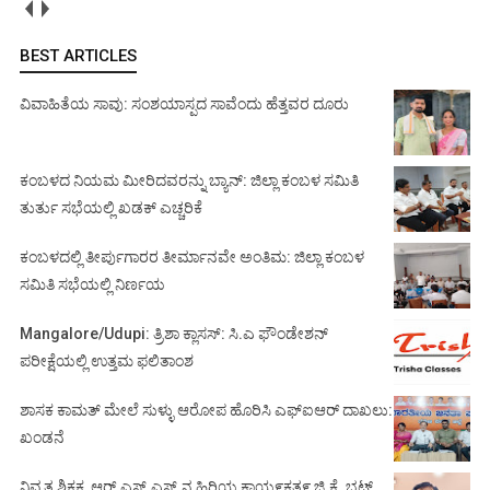
BEST ARTICLES
ವಿವಾಹಿತೆಯ ಸಾವು: ಸಂಶಯಾಸ್ಪದ ಸಾವೆಂದು ಹೆತ್ತವರ ದೂರು
ಕಂಬಳದ ನಿಯಮ ಮೀರಿದವರನ್ನು ಬ್ಯಾನ್: ಜಿಲ್ಲಾ ಕಂಬಳ ಸಮಿತಿ
ತುರ್ತು ಸಭೆಯಲ್ಲಿ ಖಡಕ್ ಎಚ್ಚರಿಕೆ
ಕಂಬಳದಲ್ಲಿ ತೀರ್ಪುಗಾರರ ತೀರ್ಮಾನವೇ ಅಂತಿಮ: ಜಿಲ್ಲಾ ಕಂಬಳ
ಸಮಿತಿ ಸಭೆಯಲ್ಲಿ ನಿರ್ಣಯ
Mangalore/Udupi: ತ್ರಿಶಾ ಕ್ಲಾಸಸ್: ಸಿ.ಎ ಫೌಂಡೇಶನ್
ಪರೀಕ್ಷೆಯಲ್ಲಿ ಉತ್ತಮ ಫಲಿತಾಂಶ
ಶಾಸಕ ಕಾಮತ್ ಮೇಲೆ ಸುಳ್ಳು ಆರೋಪ ಹೊರಿಸಿ ಎಫ್‌ಐಆರ್ ದಾಖಲು:
ಖಂಡನೆ
ನಿವೃತ್ತ ಶಿಕ್ಷಕ, ಆರ್.ಎಸ್.ಎಸ್.ನ ಹಿರಿಯ ಕಾಯ೯ಕತ೯ ಜಿ.ಕೆ. ಭಟ್