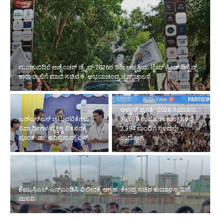
ಮೂಡುಬಿದಿರೆ ಅಡ್ವೆಂಚರ್ ಡ್ರೈವ್-2026ರ 5ನೇ ಆವೃತ್ತಿಯ ಟೈಮ್ ಸ್ಪೀಡ್ ಡಿಸ್ಟೆನ್ಸ್
ಕಾರು ರ‍್ಯಾಲಿಗೆ ಮಾಜಿ ಸಚಿವ ಕೆ. ಅಭಯಚಂದ್ರ ಜೈನ್ ಚಾಲನೆ
ಆಳ್ವಾಸ್ ಪ್ರಗತಿ–2026 ಸಮಾಪನ:
ಎನ್‌ಎಸ್‌ಎಸ್ ಚಟುವಟಿಕೆಗಳು
15,539 ಉದ್ಯೋಗಾಕಾಂಕ್ಷಿಗಳಲ್ಲಿ
ವಿದ್ಯಾರ್ಥಿಗಳ ವ್ಯಕ್ತಿತ್ವ ವಿಕಸನಕ್ಕೆ
2,394 ಮಂದಿಗೆ ಸ್ಥಳದಲ್ಲೇ
ಪೂರಕ: ಡಾ. ಹರಿಪ್ರಸಾದ್ ಎಸ್.
ಉದ್ಯೋಗ
ಕೆಐಒಸಿಎಲ್-ಎನ್‌ಎಂಡಿಸಿ ವಿಲೀನಕ್ಕೆ ಆಗ್ರಹ: ಕೇಂದ್ರ ಸಚಿವ ಕುಮಾರಸ್ವಾಮಿಗೆ
ಮನವಿ