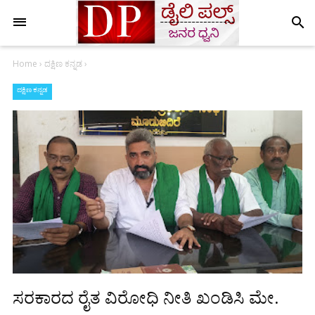
search
Home
›
ದಕ್ಷಿಣ ಕನ್ನಡ
›
ದಕ್ಷಿಣ ಕನ್ನಡ
ಸರಕಾರದ ರೈತ ವಿರೋಧಿ ನೀತಿ ಖಂಡಿಸಿ ಮೇ.