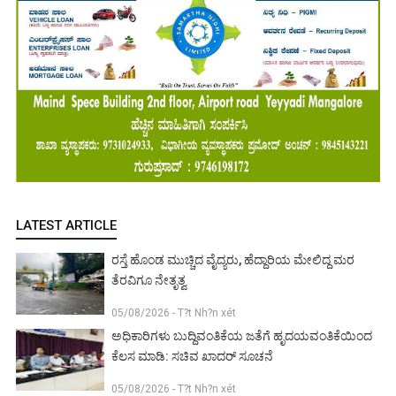
LATEST ARTICLE
ರಸ್ತೆ ಹೊಂಡ ಮುಚ್ಚಿದ ವೈದ್ಯರು, ಹೆದ್ದಾರಿಯ ಮೇಲಿದ್ದ ಮರ
ತೆರವಿಗೂ ನೇತೃತ್ವ
05/08/2026 - T?t Nh?n xét
ಅಧಿಕಾರಿಗಳು ಬುದ್ದಿವಂತಿಕೆಯ ಜತೆಗೆ ಹೃದಯವಂತಿಕೆಯಿಂದ
ಕೆಲಸ ಮಾಡಿ: ಸಚಿವ ಖಾದರ್ ಸೂಚನೆ
05/08/2026 - T?t Nh?n xét