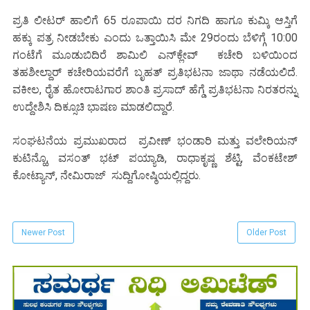
ಪ್ರತಿ ಲೀಟರ್ ಹಾಲಿಗೆ 65 ರೂಪಾಯಿ ದರ ನಿಗದಿ ಹಾಗೂ ಕುಮ್ಕಿ ಆಸ್ತಿಗೆ
ಹಕ್ಕು ಪತ್ರ ನೀಡಬೇಕು ಎಂದು ಒತ್ತಾಯಿಸಿ ಮೇ 29ರಂದು ಬೆಳಿಗ್ಗೆ 10:00
ಗಂಟೆಗೆ ಮೂಡುಬಿದಿರೆ ಶಾಮಿಲಿ ಎನ್‌ಕ್ಲೇವ್ ಕಚೇರಿ ಬಳಿಯಿಂದ
ತಹಶೀಲ್ದಾರ್ ಕಚೇರಿಯವರೆಗೆ ಬೃಹತ್ ಪ್ರತಿಭಟನಾ ಜಾಥಾ ನಡೆಯಲಿದೆ.
ವಕೀಲ, ರೈತ ಹೋರಾಟಗಾರ ಶಾಂತಿ ಪ್ರಸಾದ್ ಹೆಗ್ಡೆ ಪ್ರತಿಭಟನಾ ನಿರತರನ್ನು
ಉದ್ದೇಶಿಸಿ ದಿಕ್ಸೂಚಿ ಭಾಷಣ ಮಾಡಲಿದ್ದಾರೆ.
ಸಂಘಟನೆಯ ಪ್ರಮುಖರಾದ ಪ್ರವೀಣ್ ಭಂಡಾರಿ ಮತ್ತು ವಲೇರಿಯನ್
ಕುಟಿನ್ಹೊ, ವಸಂತ್ ಭಟ್ ಪಯ್ಯಾಡಿ, ರಾಧಾಕೃಷ್ಣ ಶೆಟ್ಟಿ, ವೆಂಕಟೇಶ್
ಕೋಟ್ಯಾನ್, ನೇಮಿರಾಜ್ ಸುದ್ದಿಗೋಷ್ಠಿಯಲ್ಲಿದ್ದರು.
Newer Post
Older Post