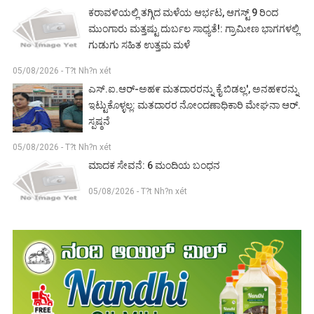
ಕರಾವಳಿಯಲ್ಲಿ ತಗ್ಗಿದ ಮಳೆಯ ಆರ್ಭಟ, ಆಗಸ್ಟ್ 9 ರಿಂದ
ಮುಂಗಾರು ಮತ್ತಷ್ಟು ದುರ್ಬಲ ಸಾಧ್ಯತೆ!: ಗ್ರಾಮೀಣ ಭಾಗಗಳಲ್ಲಿ
ಗುಡುಗು ಸಹಿತ ಉತ್ತಮ ಮಳೆ
05/08/2026 - T?t Nh?n xét
ಎಸ್.ಐ.ಆರ್-ಅಹ೯ ಮತದಾರರನ್ನು ಕೈ ಬಿಡಲ್ಲ', ಅನಹ೯ರನ್ನು
ಇಟ್ಟುಕೊಳ್ಳಲ್ಲ: ಮತದಾರರ ನೋಂದಣಾಧಿಕಾರಿ ಮೇಘನಾ ಆರ್.
ಸ್ಪಷ್ಠನೆ
05/08/2026 - T?t Nh?n xét
ಮಾದಕ ಸೇವನೆ: 6 ಮಂದಿಯ ಬಂಧನ
05/08/2026 - T?t Nh?n xét