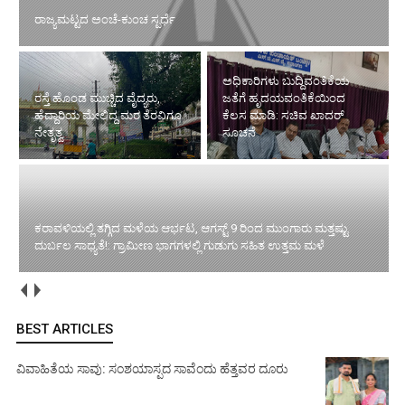
ಅಧಿಕಾರಿಗಳು ಬುದ್ದಿವಂತಿಕೆಯ
ರಸ್ತೆ ಹೊಂಡ ಮುಚ್ಚಿದ ವೈದ್ಯರು,
ಜತೆಗೆ ಹೃದಯವಂತಿಕೆಯಿಂದ
ಹೆದ್ದಾರಿಯ ಮೇಲಿದ್ದ ಮರ ತೆರವಿಗೂ
ಕೆಲಸ ಮಾಡಿ: ಸಚಿವ ಖಾದರ್
ನೇತೃತ್ವ
ಸೂಚನೆ
ಕರಾವಳಿಯಲ್ಲಿ ತಗ್ಗಿದ ಮಳೆಯ ಆರ್ಭಟ, ಆಗಸ್ಟ್ 9 ರಿಂದ ಮುಂಗಾರು ಮತ್ತಷ್ಟು
ಎಸ್.ಐ.ಆರ್-ಅಹ೯ ಮತದಾರರನ್ನು ಕೈ ಬಿಡಲ್ಲ', ಅನಹ೯ರನ್ನು ಇಟ್ಟುಕೊಳ್ಳಲ್ಲ:
ದುರ್ಬಲ ಸಾಧ್ಯತೆ!: ಗ್ರಾಮೀಣ ಭಾಗಗಳಲ್ಲಿ ಗುಡುಗು ಸಹಿತ ಉತ್ತಮ ಮಳೆ
ಮತದಾರರ ನೋಂದಣಾಧಿಕಾರಿ ಮೇಘನಾ ಆರ್. ಸ್ಪಷ್ಠನೆ
BEST ARTICLES
ವಿವಾಹಿತೆಯ ಸಾವು: ಸಂಶಯಾಸ್ಪದ ಸಾವೆಂದು ಹೆತ್ತವರ ದೂರು