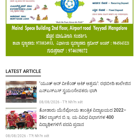
LATEST ARTICLE
‘ಯೂತ್ ಆನ್ ವೀಕೆಂಡ್ ಅಟ್ ಆಶ್ರಮ’: ರಥಬೀದಿ ಕಾಲೇಜಿನ
ಎನ್‌ಎಸ್‌ಎಸ್ ಸ್ವಯಂಸೇವಕರು ಭಾಗಿ
08/08/2026 - T?t Nh?n xét
ತೋಡಾರು ಯೆನೆಪೋಯ ತಾಂತ್ರಿಕ ವಿದ್ಯಾಲಯದ 2022–
26ರ ಬ್ಯಾಚ್‌ನ ಬಿ.ಇ. ಯ ವಿವಿಧ ವಿಭಾಗಗಳ 400
ವಿದ್ಯಾಥಿ೯ಗಳಿಗೆ ಪದವಿ ಪ್ರದಾನ
08/08/2026 - T?t Nh?n xét