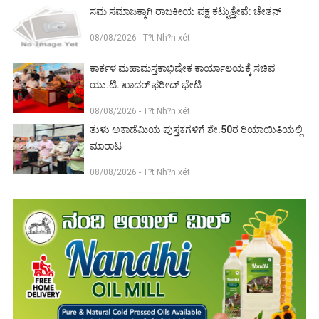
ಸಮ ಸಮಾಜಕ್ಕಾಗಿ ರಾಜಕೀಯ ಪಕ್ಷ ಕಟ್ಟುತ್ತೇವೆ: ಚೇತನ್
08/08/2026 - T?t Nh?n xét
ಕಾರ್ಕಳ ಮಹಾಮಸ್ತಕಾಭಿಷೇಕ ಕಾರ್ಯಾಲಯಕ್ಕೆ ಸಚಿವ
ಯು.ಟಿ. ಖಾದರ್ ಫರೀದ್ ಭೇಟಿ
08/08/2026 - T?t Nh?n xét
ತುಳು ಅಕಾಡೆಮಿಯ ಪುಸ್ತಕಗಳಿಗೆ ಶೇ.50ರ ರಿಯಾಯಿತಿಯಲ್ಲಿ
ಮಾರಾಟ
08/08/2026 - T?t Nh?n xét