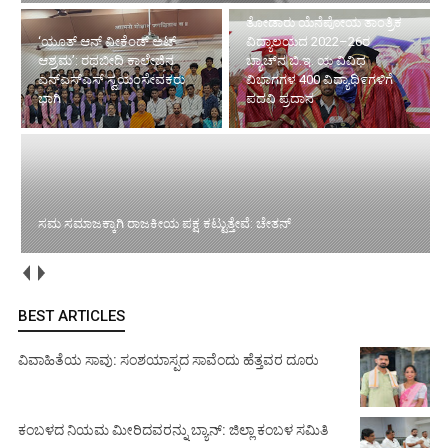
ತೋಡಾರು ಯೆನೆಪೋಯ ತಾಂತ್ರಿಕ
ವಿದ್ಯಾಲಯದ 2022–26ರ
‘ಯೂತ್ ಆನ್ ವೀಕೆಂಡ್ ಅಟ್
ಬ್ಯಾಚ್‌ನ ಬಿ.ಇ. ಯ ವಿವಿಧ
ಆಶ್ರಮ’: ರಥಬೀದಿ ಕಾಲೇಜಿನ
ವಿಭಾಗಗಳ 400 ವಿದ್ಯಾಥಿ೯ಗಳಿಗೆ
ಎನ್‌ಎಸ್‌ಎಸ್ ಸ್ವಯಂಸೇವಕರು ಭಾಗಿ
ಪದವಿ ಪ್ರದಾನ
ಕಾರ್ಕಳ ಮಹಾಮಸ್ತಕಾಭಿಷೇಕ ಕಾರ್ಯಾಲಯಕ್ಕೆ ಸಚಿವ ಯು.ಟಿ. ಖಾದರ್ ಫರೀದ್
ಸಮ ಸಮಾಜಕ್ಕಾಗಿ ರಾಜಕೀಯ ಪಕ್ಷ ಕಟ್ಟುತ್ತೇವೆ: ಚೇತನ್
ಭೇಟಿ
BEST ARTICLES
ವಿವಾಹಿತೆಯ ಸಾವು: ಸಂಶಯಾಸ್ಪದ ಸಾವೆಂದು ಹೆತ್ತವರ ದೂರು
ಕಂಬಳದ ನಿಯಮ ಮೀರಿದವರನ್ನು ಬ್ಯಾನ್: ಜಿಲ್ಲಾ ಕಂಬಳ ಸಮಿತಿ