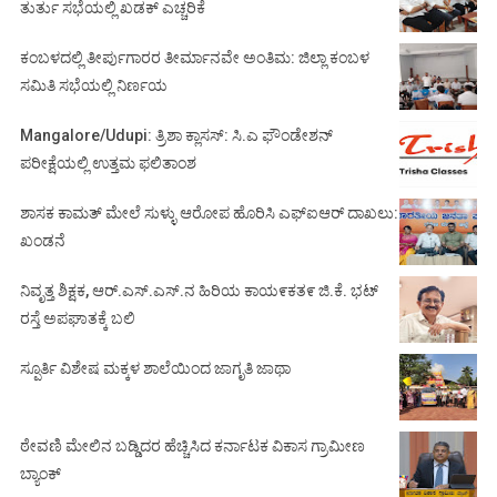
ತುರ್ತು ಸಭೆಯಲ್ಲಿ ಖಡಕ್ ಎಚ್ಚರಿಕೆ
ಕಂಬಳದಲ್ಲಿ ತೀರ್ಪುಗಾರರ ತೀರ್ಮಾನವೇ ಅಂತಿಮ: ಜಿಲ್ಲಾ ಕಂಬಳ
ಸಮಿತಿ ಸಭೆಯಲ್ಲಿ ನಿರ್ಣಯ
Mangalore/Udupi: ತ್ರಿಶಾ ಕ್ಲಾಸಸ್: ಸಿ.ಎ ಫೌಂಡೇಶನ್
ಪರೀಕ್ಷೆಯಲ್ಲಿ ಉತ್ತಮ ಫಲಿತಾಂಶ
ಶಾಸಕ ಕಾಮತ್ ಮೇಲೆ ಸುಳ್ಳು ಆರೋಪ ಹೊರಿಸಿ ಎಫ್‌ಐಆರ್ ದಾಖಲು:
ಖಂಡನೆ
ನಿವೃತ್ತ ಶಿಕ್ಷಕ, ಆರ್.ಎಸ್.ಎಸ್.ನ ಹಿರಿಯ ಕಾಯ೯ಕತ೯ ಜಿ.ಕೆ. ಭಟ್
ರಸ್ತೆ ಅಪಘಾತಕ್ಕೆ ಬಲಿ
ಸ್ಪೂರ್ತಿ ವಿಶೇಷ ಮಕ್ಕಳ ಶಾಲೆಯಿಂದ ಜಾಗೃತಿ ಜಾಥಾ
ಠೇವಣಿ ಮೇಲಿನ ಬಡ್ಡಿದರ ಹೆಚ್ಚಿಸಿದ ಕರ್ನಾಟಕ ವಿಕಾಸ ಗ್ರಾಮೀಣ
ಬ್ಯಾಂಕ್