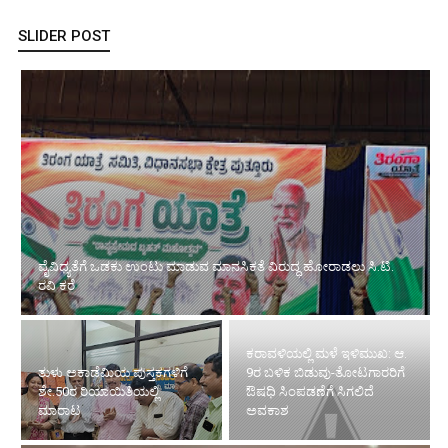
SLIDER POST
ವೈವಿಧ್ಯತೆಗೆ ಒಡಕು ಉಂಟು ಮಾಡುವ ಮಾನಸಿಕತೆ ವಿರುದ್ಧ ಹೋರಾಡಲು ಸಿ.ಟಿ.
ರವಿ ಕರೆ
ಕರಾವಳಿಯಲ್ಲಿ ಮಳೆ ಇಳಿಮುಖ: ಆ.
ತುಳು ಅಕಾಡೆಮಿಯ ಪುಸ್ತಕಗಳಿಗೆ
9ರ ಬಳಿಕ ಬಿಡುವು-ತೋಟಗಾರರಿಗೆ
ಶೇ.50ರ ರಿಯಾಯಿತಿಯಲ್ಲಿ
ಔಷಧಿ ಸಿಂಪಡಣೆಗೆ ಸಿಗಲಿದೆ
ಮಾರಾಟ
ಅವಕಾಶ