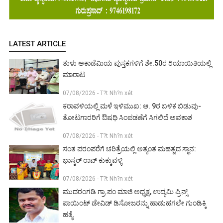
LATEST ARTICLE
ತುಳು ಅಕಾಡೆಮಿಯ ಪುಸ್ತಕಗಳಿಗೆ ಶೇ.50ರ ರಿಯಾಯಿತಿಯಲ್ಲಿ
ಮಾರಾಟ
07/08/2026 - T?t Nh?n xét
ಕರಾವಳಿಯಲ್ಲಿ ಮಳೆ ಇಳಿಮುಖ: ಆ. 9ರ ಬಳಿಕ ಬಿಡುವು-
ತೋಟಗಾರರಿಗೆ ಔಷಧಿ ಸಿಂಪಡಣೆಗೆ ಸಿಗಲಿದೆ ಅವಕಾಶ
07/08/2026 - T?t Nh?n xét
ಸಂತ ಪರಂಪರೆಗೆ ಚರಿತ್ರೆಯಲ್ಲಿ ಅತ್ಯಂತ ಮಹತ್ವದ ಸ್ಥಾನ:
ಭಾಸ್ಕರ್ ರಾವ್ ಕುಕ್ಕುವಳ್ಳಿ
07/08/2026 - T?t Nh?n xét
ಮುದರಂಗಡಿ ಗ್ರಾ.ಪಂ ಮಾಜಿ ಅಧ್ಯಕ್ಷ, ಉದ್ಯಮಿ ಪ್ರಿನ್ಸ್
ಪಾಯಿಂಟ್ ಡೇವಿಡ್ ಡಿಸೋಜರನ್ನು ಹಾಡುಹಗಲೇ ಗುಂಡಿಕ್ಕಿ
ಹತ್ಯೆ