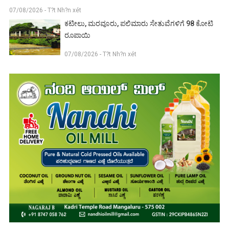
07/08/2026 - T?t Nh?n xét
ಕಟೀಲು, ಮರವೂರು, ಪಲಿಮಾರು ಸೇತುವೆಗಳಿಗೆ 98 ಕೋಟಿ
ರೂಪಾಯಿ
07/08/2026 - T?t Nh?n xét