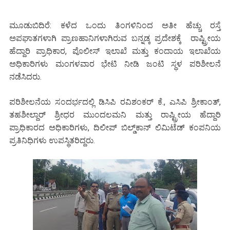
ಮೂಡುಬಿದಿರೆ: ಕಳೆದ ಒಂದು ತಿಂಗಳಿನಿಂದ ಅತೀ ಹೆಚ್ಚು ರಸ್ತೆ
ಅಪಘಾತಗಳಾಗಿ ಪ್ರಾಣಹಾನಿಗಳಾಗಿರುವ ಬನ್ನಡ್ಕ ಪ್ರದೇಶಕ್ಕೆ ರಾಷ್ಟ್ರೀಯ
ಹೆದ್ದಾರಿ ಪ್ರಾಧಿಕಾರ, ಪೊಲೀಸ್ ಇಲಾಖೆ ಮತ್ತು ಕಂದಾಯ ಇಲಾಖೆಯ
ಅಧಿಕಾರಿಗಳು ಮಂಗಳವಾರ ಭೇಟಿ ನೀಡಿ ಜಂಟಿ ಸ್ಥಳ ಪರಿಶೀಲನೆ
ನಡೆಸಿದರು.
ಪರಿಶೀಲನೆಯ ಸಂದರ್ಭದಲ್ಲಿ ಡಿಸಿಪಿ ರವಿಶಂಕರ್ ಕೆ., ಎಸಿಪಿ ಶ್ರೀಕಾಂತ್,
ತಹಶೀಲ್ದಾರ್ ಶ್ರೀಧರ ಮುಂದಲಮನಿ ಮತ್ತು ರಾಷ್ಟ್ರೀಯ ಹೆದ್ದಾರಿ
ಪ್ರಾಧಿಕಾರದ ಅಧಿಕಾರಿಗಳು, ದಿಲೀಪ್ ಬಿಲ್ಡ್‌ಕಾನ್ ಲಿಮಿಟೆಡ್ ಕಂಪನಿಯ
ಪ್ರತಿನಿಧಿಗಳು ಉಪಸ್ಥಿತರಿದ್ದರು.