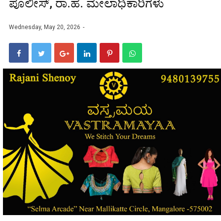
ಪೊಲೀಸ್, ರಾ.ಹೆ. ಮೇಲಾಧಿಕಾರಿಗಳು
Wednesday, May 20, 2026