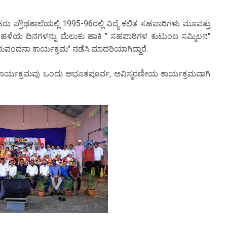
 ಪ್ರೌಢಶಾಲೆಯಲ್ಲಿ 1995-96ರಲ್ಲಿ ವಿದ್ಯೆ ಕಲಿತ ಸಹಪಾಠಿಗಳು ಮೂವತ್ತು
ದ ಹಳೆಯ ದಿನಗಳನ್ನು ಮೆಲುಕು ಹಾಕಿ " ಸಹಪಾಠಿಗಳ ಕುಟುಂಬ ಸಮ್ಮಿಲನ"
" ಗುರುವಂದನಾ ಕಾರ್ಯಕ್ರಮ" ನಡೆಸಿ ಮಾದರಿಯಾಗಿದ್ದಾರೆ.
 ಕಾರ್ಯಕ್ರಮವು ಒಂದು ಅಭೂತಪೂರ್ವ, ಅವಿಸ್ಮರಣೀಯ ಕಾರ್ಯಕ್ರಮವಾಗಿ