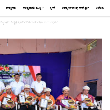
ಸುದ್ದಿಗಳು
ಜಿಲ್ಲಾವಾರು ಸುದ್ದಿ
ಕ್ರೀಡೆ
ವಿದ್ಯಾರ್ಥಿ ಮತ್ತು ಉದ್ಯೋಗ
ವಿಶೇಷ
ಮಿಲನ": ನಿವೃತ್ತ ಶಿಕ್ಷಕರಿಗೆ 'ಗುರುವಂದನಾ ಕಾರ್ಯಕ್ರಮ'