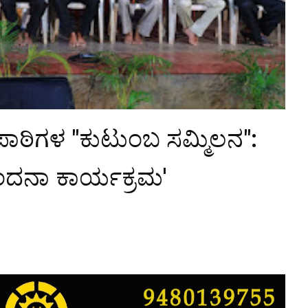
ಹಪಾಠಿಗಳ "ಕುಟುಂಬ ಸಮ್ಮಿಲನ":
ರುವಂದನಾ ಕಾರ್ಯಕ್ರಮ'