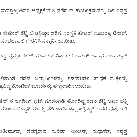
ರಾಜ್ಯ ಅವರ ಅಧ್ಯಕ್ಷತೆಯಲ್ಲಿ ನಡೆದ ಈ ಕಾರ್ಯಕ್ರಮವನ್ನು ಎಲ್ಲ ನಿವೃತ್ತ
ುಮಾರ್ ಶೆಟ್ಟಿ, ಬಿ.ಚಕ್ರೇಶ್ವರ ಆರಿಗ, ಸರಸ್ವತಿ ಟೀಚರ್, ಸುಮಂತ್ರ ಟೀಚರ್,
 ಈ ಸಂದರ್ಭದಲ್ಲಿ ಗೌರವಿಸಿ ಸನ್ಮಾನಿಸಲಾಯಿತು.
 ಸುಬ್ಬ, ಪ್ರಸ್ತುತ ಕಚೇರಿ ಸಹಾಯಕ ವಿನಾಯಕ ಕಾಮತ್, ಜವಾನ ಮುಹಮ್ಮದ್
 ಫಲಿತಾಂಶ ಪಡೆದ ವಿದ್ಯಾರ್ಥಿಗಳನ್ನು, ಸಹಪಾಠಿಗಳ ಸಾಧಕ ಮಕ್ಕಳನ್ನು
್ಯವಿದ್ದ ನೋಟೀಸ್ ಬೋರ್ಡನ್ನು ಹಸ್ತಾಂತರಿಸಲಾಯಿತು.
ಹೋಟೆಲ್ ನ ಜಗದೀಶ್ ಭಟ್, ಗೂಡಂಗಡಿ ಹೊಂದಿದ್ದ ರಾಜು ಶೆಟ್ಟಿ ಅವರ ಪತ್ನಿ
 ವಿದ್ಯಾರ್ಥಿಗಳನ್ನು ನದಿ ದಾಟಿಸುತ್ತಿದ್ದ ಜಕ್ರಿಬ್ಯಾರಿ ಅವರ ಪುತ್ರ ಆಲಿ
ರ್ವಾದ್, ಸದಸ್ಯರಾದ ಸುರೇಶ್ ಅಂಚನ್, ಸುಧಾಕರ್, ನಿವೃತ್ತ