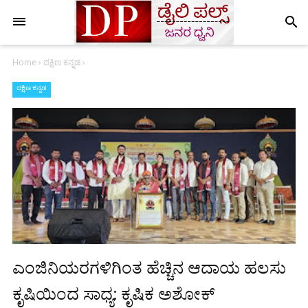
search
Home
›
ದಕ್ಷಿಣ ಕನ್ನಡ
›
ದಕ್ಷಿಣ ಕನ್ನಡ
ಎಂಜಿನಿಯರಗಳಿಗಿಂತ ಹೆಚ್ಚಿನ ಆದಾಯ ಹಲಸು
ಕೃಷಿಯಿಂದ ಸಾಧ್ಯ: ಕೃಷಿಕ ಅಶೋಕ್