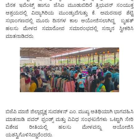
ಬೆನಕ ಇವೆಂಟ್ಸ್ ಹಾಗೂ ಜೆಸಿಐ ಮೂಡುಬಿದಿರೆ ತ್ರಿಭುವನ್ ಸಂಯುಕ್ತ
ಆಶ್ರಯದಲ್ಲಿ ವಿದ್ಯಾಗಿರಿಯ ಮುಂಡ್ರುದೆಗುತ್ತು ಕೆ. ಅಮರನಾಥ ಶೆಟ್ಟಿ
ಸಭಾಂಗಣದಲ್ಲಿ ಮೂರು ದಿನಗಳ ಕಾಲ ಆಯೋಜಿಸಲಾಗಿದ್ದ ಬೃಹತ್
ಹಲಸು ಮೇಳದ ಸಮಾರೋಪ ಸಮಾರಂಭದಲ್ಲಿ ಸನ್ಮಾನ ಸ್ವೀಕರಿಸಿ
ಮಾತನಾಡಿದರು.
ಬಿಜೆಪಿ ಮಾಜಿ ಜಿಲ್ಲಾಧ್ಯಕ್ಷ ಸುದಶ೯ನ್ ಎಂ. ಮುಖ್ಯ ಅತಿಥಿಯಾಗಿ ಭಾಗವಹಿಸಿ
ಮಾತನಾಡಿ ಪವರ್ ಫ್ರಂಡ್ಸ್ ಮತ್ತು ವಿವಿಧ ಸಂಘಟನೆಗಳು ಒಟ್ಟಾಗಿ ಸೇರಿ
ವಿಶೇಷ ರೀತಿಯಲ್ಲಿ ಹಲಸು ಮೇಳವನ್ನು ಆಯೋಜಿಸಿ
ಯಶಸ್ವಿಗೊಳಿಸಿದ್ದಾರೆಂದರು.