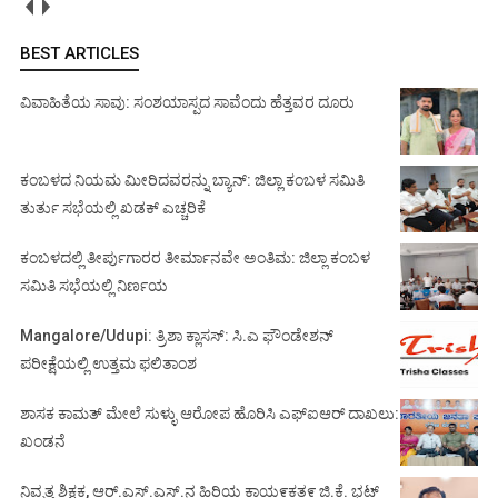
BEST ARTICLES
ವಿವಾಹಿತೆಯ ಸಾವು: ಸಂಶಯಾಸ್ಪದ ಸಾವೆಂದು ಹೆತ್ತವರ ದೂರು
ಕಂಬಳದ ನಿಯಮ ಮೀರಿದವರನ್ನು ಬ್ಯಾನ್: ಜಿಲ್ಲಾ ಕಂಬಳ ಸಮಿತಿ
ತುರ್ತು ಸಭೆಯಲ್ಲಿ ಖಡಕ್ ಎಚ್ಚರಿಕೆ
ಕಂಬಳದಲ್ಲಿ ತೀರ್ಪುಗಾರರ ತೀರ್ಮಾನವೇ ಅಂತಿಮ: ಜಿಲ್ಲಾ ಕಂಬಳ
ಸಮಿತಿ ಸಭೆಯಲ್ಲಿ ನಿರ್ಣಯ
Mangalore/Udupi: ತ್ರಿಶಾ ಕ್ಲಾಸಸ್: ಸಿ.ಎ ಫೌಂಡೇಶನ್
ಪರೀಕ್ಷೆಯಲ್ಲಿ ಉತ್ತಮ ಫಲಿತಾಂಶ
ಶಾಸಕ ಕಾಮತ್ ಮೇಲೆ ಸುಳ್ಳು ಆರೋಪ ಹೊರಿಸಿ ಎಫ್‌ಐಆರ್ ದಾಖಲು:
ಖಂಡನೆ
ನಿವೃತ್ತ ಶಿಕ್ಷಕ, ಆರ್.ಎಸ್.ಎಸ್.ನ ಹಿರಿಯ ಕಾಯ೯ಕತ೯ ಜಿ.ಕೆ. ಭಟ್