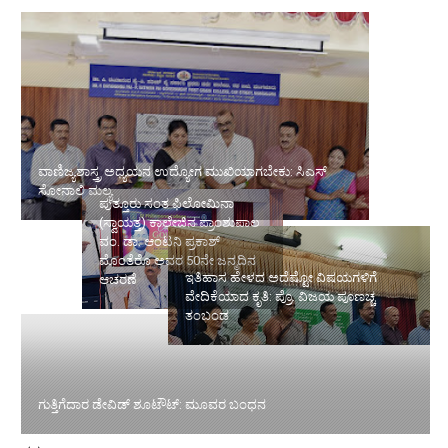
ವಾಣಿಜ್ಯಶಾಸ್ತ್ರ ಅಧ್ಯಯನ ಉದ್ಯೋಗ ಮುಖಿಯಾಗಬೇಕು: ಸಿಎಸ್ ಸೋನಾಲಿ ಮಲ್ಯ
ಪುತ್ತೂರು ಸಂತ ಫಿಲೋಮಿನಾ
(ಸ್ವಾಯತ್ತ) ಕಾಲೇಜಿನ ಪ್ರಾಂಶುಪಾಲ
ವಂ. ಡಾ. ಆಂಟನಿ ಪ್ರಕಾಶ್
ಇತಿಹಾಸ ಹೇಳದ ಅದೆಷ್ಟೋ
ಮೊಂತೆರೊ ಅವರ 50ನೇ ಜನ್ಮದಿನ
ವಿಷಯಗಳಿಗೆ ವೇದಿಕೆಯಾದ ಕೃತಿ:
ಆಚರಣೆ
ಪ್ರೊ. ವಿಜಯ ಪೂಣಚ್ಚ ತಂಬಂಡ
ಗುತ್ತಿಗೆದಾರ ಡೇವಿಡ್ ಶೂಟೌಟ್: ಮೂವರ ಬಂಧನ