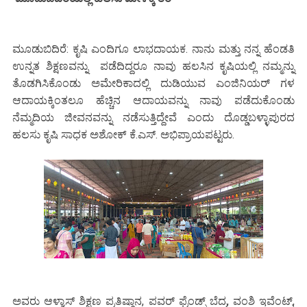
ಮೂಡುಬಿದಿರೆ: ಕೃಷಿ ಎಂದಿಗೂ ಲಾಭದಾಯಕ. ನಾನು ಮತ್ತು ನನ್ನ ಹೆಂಡತಿ
ಉನ್ನತ ಶಿಕ್ಷಣವನ್ನು ಪಡೆದಿದ್ದರೂ ನಾವು ಹಲಸಿನ ಕೃಷಿಯಲ್ಲಿ ನಮ್ಮನ್ನು
ತೊಡಗಿಸಿಕೊಂಡು ಅಮೇರಿಕಾದಲ್ಲಿ ದುಡಿಯುವ ಎಂಜಿನಿಯರ್ ಗಳ
ಆದಾಯಕ್ಕಿಂತಲೂ ಹೆಚ್ಚಿನ ಆದಾಯವನ್ನು ನಾವು ಪಡೆದುಕೊಂಡು
ನೆಮ್ಮದಿಯ ಜೀವನವನ್ನು ನಡೆಸುತ್ತಿದ್ದೇವೆ ಎಂದು ದೊಡ್ಡಬಳ್ಳಾಪುರದ
ಹಲಸು ಕೃಷಿ ಸಾಧಕ ಅಶೋಕ್ ಕೆ.ಎಸ್. ಅಭಿಪ್ರಾಯಪಟ್ಟರು.
ಅವರು ಆಳ್ವಾಸ್ ಶಿಕ್ಷಣ ಪ್ರತಿಷ್ಠಾನ, ಪವರ್ ಫ್ರೆಂಡ್ಸ್ ಬೆದ್ರ, ವಂಶಿ ಇವೆಂಟ್ಸ್,