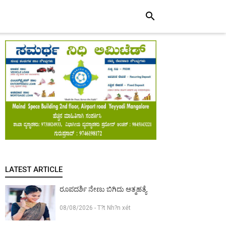
search
LATEST ARTICLE
ರೂಪದರ್ಶಿ ನೇಣು ಬಿಗಿದು ಆತ್ಮಹತ್ಯೆ
08/08/2026 - T?t Nh?n xét