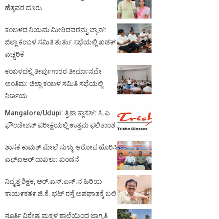
ಹೆತ್ತವರ ದೂರು
ಕಂಬಳದ ನಿಯಮ ಮೀರಿದವರನ್ನು ಬ್ಯಾನ್:
ಜಿಲ್ಲಾ ಕಂಬಳ ಸಮಿತಿ ತುರ್ತು ಸಭೆಯಲ್ಲಿ ಖಡಕ್
ಎಚ್ಚರಿಕೆ
ಕಂಬಳದಲ್ಲಿ ತೀರ್ಪುಗಾರರ ತೀರ್ಮಾನವೇ
ಅಂತಿಮ: ಜಿಲ್ಲಾ ಕಂಬಳ ಸಮಿತಿ ಸಭೆಯಲ್ಲಿ
ನಿರ್ಣಯ
Mangalore/Udupi: ತ್ರಿಶಾ ಕ್ಲಾಸಸ್: ಸಿ.ಎ
ಫೌಂಡೇಶನ್ ಪರೀಕ್ಷೆಯಲ್ಲಿ ಉತ್ತಮ ಫಲಿತಾಂಶ
ಶಾಸಕ ಕಾಮತ್ ಮೇಲೆ ಸುಳ್ಳು ಆರೋಪ ಹೊರಿಸಿ
ಎಫ್‌ಐಆರ್ ದಾಖಲು: ಖಂಡನೆ
ನಿವೃತ್ತ ಶಿಕ್ಷಕ, ಆರ್.ಎಸ್.ಎಸ್.ನ ಹಿರಿಯ
ಕಾಯ೯ಕತ೯ ಜಿ.ಕೆ. ಭಟ್ ರಸ್ತೆ ಅಪಘಾತಕ್ಕೆ ಬಲಿ
ಸ್ಪೂರ್ತಿ ವಿಶೇಷ ಮಕ್ಕಳ ಶಾಲೆಯಿಂದ ಜಾಗೃತಿ