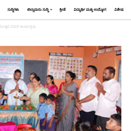
ಸುದ್ದಿಗಳು
ಜಿಲ್ಲಾವಾರು ಸುದ್ದಿ
ಕ್ರೀಡೆ
ವಿದ್ಯಾರ್ಥಿ ಮತ್ತು ಉದ್ಯೋಗ
ವಿಶೇಷ
ೃಜನೋತ್ಸವ-2026’ ಕಾರ್ಯಕ್ರಮ