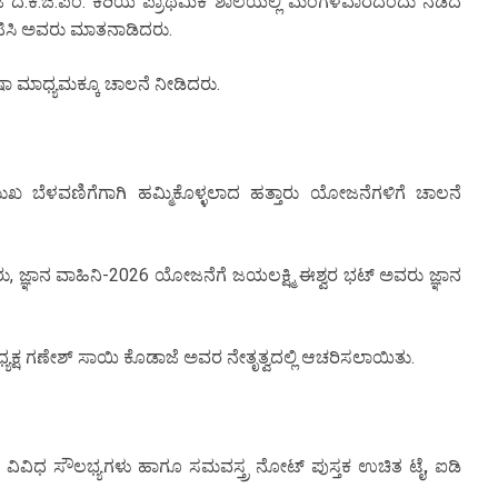
ಜೆ ದ.ಕ.ಜಿ.ಪಂ. ಕಿರಿಯ ಪ್ರಾಥಮಿಕ ಶಾಲೆಯಲ್ಲಿ ಮಂಗಳವಾರದಂದು ನಡೆದ
ಿಸಿ ಅವರು ಮಾತನಾಡಿದರು.
ಷಾ ಮಾಧ್ಯಮಕ್ಕೂ ಚಾಲನೆ ನೀಡಿದರು.
ುಖ ಬೆಳವಣಿಗೆಗಾಗಿ ಹಮ್ಮಿಕೊಳ್ಳಲಾದ ಹತ್ತಾರು ಯೋಜನೆಗಳಿಗೆ ಚಾಲನೆ
 ಜ್ಞಾನ ವಾಹಿನಿ-2026 ಯೋಜನೆಗೆ ಜಯಲಕ್ಷ್ಮಿ ಈಶ್ವರ ಭಟ್ ಅವರು ಜ್ಞಾನ
ಯಕ್ಷ ಗಣೇಶ್ ಸಾಯಿ ಕೊಡಾಜೆ ಅವರ ನೇತೃತ್ವದಲ್ಲಿ ಆಚರಿಸಲಾಯಿತು.
ೆ ವಿವಿಧ ಸೌಲಭ್ಯಗಳು ಹಾಗೂ ಸಮವಸ್ತ್ರ ನೋಟ್ ಪುಸ್ತಕ ಉಚಿತ ಟೈ, ಐಡಿ