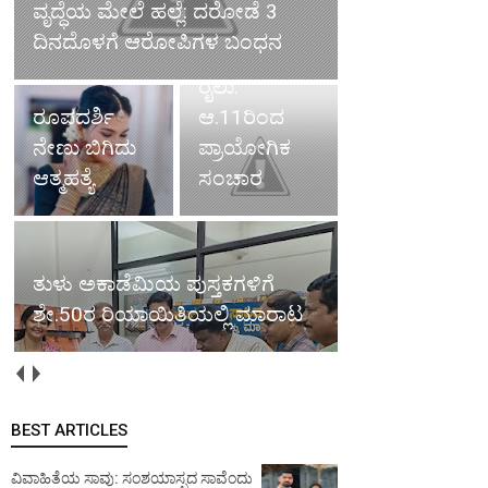
ವೃದ್ಧೆಯ ಮೇಲೆ ಹಲ್ಲೆ: ದರೋಡೆ 3
ಬೆಂ-ಮಂ.
ದಿನದೊಳಗೆ ಆರೋಪಿಗಳ ಬಂಧನ
ವಂದೇ ಭಾರತ್
ರೈಲು:
ರೂಪದರ್ಶಿ
ಆ.11ರಿಂದ
ನೇಣು ಬಿಗಿದು
ಪ್ರಾಯೋಗಿಕ
ಆತ್ಮಹತ್ಯೆ
ಸಂಚಾರ
ತುಳು ಅಕಾಡೆಮಿಯ ಪುಸ್ತಕಗಳಿಗೆ
ಶೇ.50ರ ರಿಯಾಯಿತಿಯಲ್ಲಿ ಮಾರಾಟ
BEST ARTICLES
ವಿವಾಹಿತೆಯ ಸಾವು: ಸಂಶಯಾಸ್ಪದ ಸಾವೆಂದು