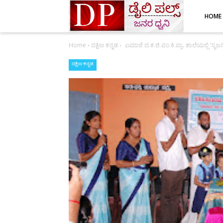
HOME
Home
›
ದಕ್ಷಿಣ ಕನ್ನಡ
›
ಏಮಾಜೆ ದ.ಕ.ಜಿ.ಪಂ.ಕಿ.ಪ್ರಾ. ಶಾಲೆಯಲ್ಲಿ ‘ಸ
ದಕ್ಷಿಣ ಕನ್ನಡ