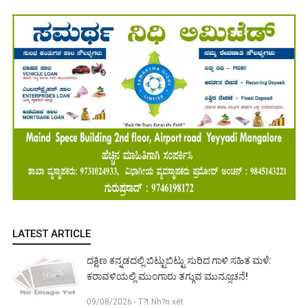
LATEST ARTICLE
ದಕ್ಷಿಣ ಕನ್ನಡದಲ್ಲಿ ಬಿಟ್ಟುಬಿಟ್ಟು ಸುರಿದ ಗಾಳಿ ಸಹಿತ ಮಳೆ:
ಕರಾವಳಿಯಲ್ಲಿ ಮುಂಗಾರು ತಗ್ಗುವ ಮುನ್ಸೂಚನೆ!
09/08/2026 - T?t Nh?n xét