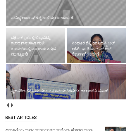
ದಕ್ಷಿಣ ಕನ್ನಡದಲ್ಲಿ ಬಿಟ್ಟುಬಿಟ್ಟು ಸುರಿದ
ಸಿಂಧೂರ ಶೆಟ್ಟಿ ರಚಿಸಿದ ಸ್ಕ್ರಿಬಲ್
ಗಾಳಿ ಸಹಿತ ಮಳೆ: ಕರಾವಳಿಯಲ್ಲಿ
ಆರ್ಟ್ ಇಂಡಿಯಾ ಬುಕ್ ಆಪ್
ಮುಂಗಾರು ತಗ್ಗುವ ಮುನ್ಸೂಚನೆ!
ರೆಕಾರ್ಡ್‌ಗೆ ಸೇರ್ಪಡೆ
ಸೃಜನಶೀಲತೆಗೆ ಓದು-ಸಂಹವನ ಜತೆಯಾಗಿರಬೇಕು: ಡಾ.ಆಂಟನಿ ಪ್ರಕಾಶ್
ಸೆ.21 ರಂದು ಜೈನ ವಿದ್ಯಾರ್ಥಿ ಪ್ರೋತ್ಸಾಹಧನ ವಿತರಣೆ
BEST ARTICLES
ವಿವಾಹಿತೆಯ ಸಾವು: ಸಂಶಯಾಸ್ಪದ ಸಾವೆಂದು ಹೆತ್ತವರ ದೂರು