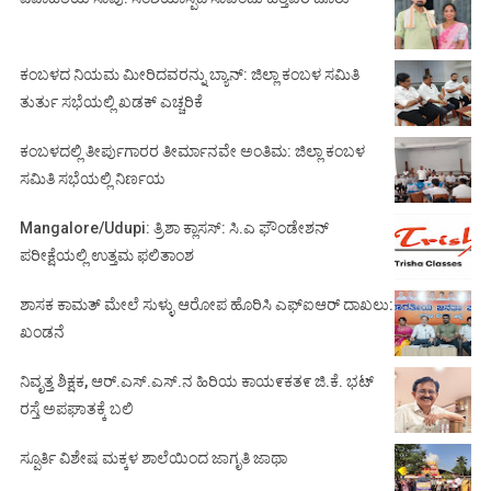
ಕಂಬಳದ ನಿಯಮ ಮೀರಿದವರನ್ನು ಬ್ಯಾನ್: ಜಿಲ್ಲಾ ಕಂಬಳ ಸಮಿತಿ
ತುರ್ತು ಸಭೆಯಲ್ಲಿ ಖಡಕ್ ಎಚ್ಚರಿಕೆ
ಕಂಬಳದಲ್ಲಿ ತೀರ್ಪುಗಾರರ ತೀರ್ಮಾನವೇ ಅಂತಿಮ: ಜಿಲ್ಲಾ ಕಂಬಳ
ಸಮಿತಿ ಸಭೆಯಲ್ಲಿ ನಿರ್ಣಯ
Mangalore/Udupi: ತ್ರಿಶಾ ಕ್ಲಾಸಸ್: ಸಿ.ಎ ಫೌಂಡೇಶನ್
ಪರೀಕ್ಷೆಯಲ್ಲಿ ಉತ್ತಮ ಫಲಿತಾಂಶ
ಶಾಸಕ ಕಾಮತ್ ಮೇಲೆ ಸುಳ್ಳು ಆರೋಪ ಹೊರಿಸಿ ಎಫ್‌ಐಆರ್ ದಾಖಲು:
ಖಂಡನೆ
ನಿವೃತ್ತ ಶಿಕ್ಷಕ, ಆರ್.ಎಸ್.ಎಸ್.ನ ಹಿರಿಯ ಕಾಯ೯ಕತ೯ ಜಿ.ಕೆ. ಭಟ್
ರಸ್ತೆ ಅಪಘಾತಕ್ಕೆ ಬಲಿ
ಸ್ಪೂರ್ತಿ ವಿಶೇಷ ಮಕ್ಕಳ ಶಾಲೆಯಿಂದ ಜಾಗೃತಿ ಜಾಥಾ