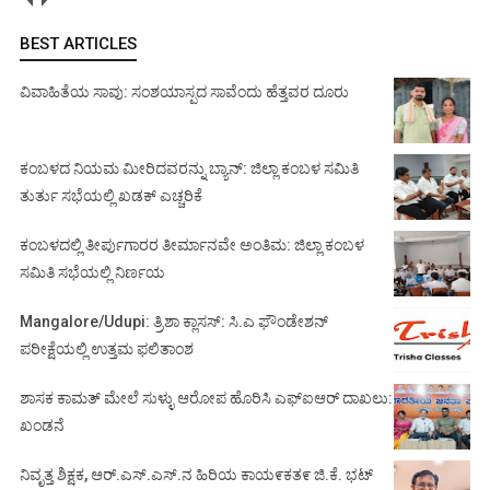
BEST ARTICLES
ವಿವಾಹಿತೆಯ ಸಾವು: ಸಂಶಯಾಸ್ಪದ ಸಾವೆಂದು ಹೆತ್ತವರ ದೂರು
ಕಂಬಳದ ನಿಯಮ ಮೀರಿದವರನ್ನು ಬ್ಯಾನ್: ಜಿಲ್ಲಾ ಕಂಬಳ ಸಮಿತಿ
ತುರ್ತು ಸಭೆಯಲ್ಲಿ ಖಡಕ್ ಎಚ್ಚರಿಕೆ
ಕಂಬಳದಲ್ಲಿ ತೀರ್ಪುಗಾರರ ತೀರ್ಮಾನವೇ ಅಂತಿಮ: ಜಿಲ್ಲಾ ಕಂಬಳ
ಸಮಿತಿ ಸಭೆಯಲ್ಲಿ ನಿರ್ಣಯ
Mangalore/Udupi: ತ್ರಿಶಾ ಕ್ಲಾಸಸ್: ಸಿ.ಎ ಫೌಂಡೇಶನ್
ಪರೀಕ್ಷೆಯಲ್ಲಿ ಉತ್ತಮ ಫಲಿತಾಂಶ
ಶಾಸಕ ಕಾಮತ್ ಮೇಲೆ ಸುಳ್ಳು ಆರೋಪ ಹೊರಿಸಿ ಎಫ್‌ಐಆರ್ ದಾಖಲು:
ಖಂಡನೆ
ನಿವೃತ್ತ ಶಿಕ್ಷಕ, ಆರ್.ಎಸ್.ಎಸ್.ನ ಹಿರಿಯ ಕಾಯ೯ಕತ೯ ಜಿ.ಕೆ. ಭಟ್