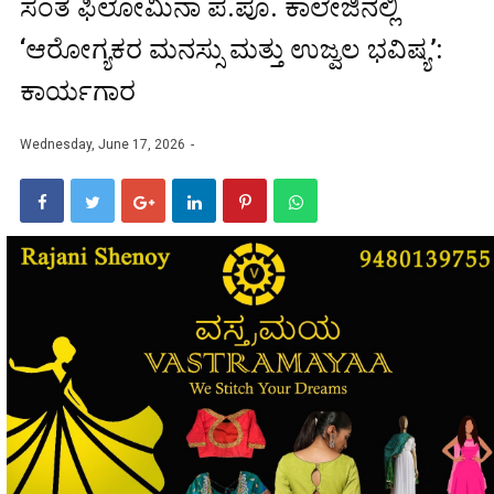
ಸಂತ ಫಿಲೋಮಿನಾ ಪ.ಪೂ. ಕಾಲೇಜಿನಲ್ಲಿ
‘ಆರೋಗ್ಯಕರ ಮನಸ್ಸು ಮತ್ತು ಉಜ್ವಲ ಭವಿಷ್ಯ’:
ಕಾರ್ಯಗಾರ
Wednesday, June 17, 2026