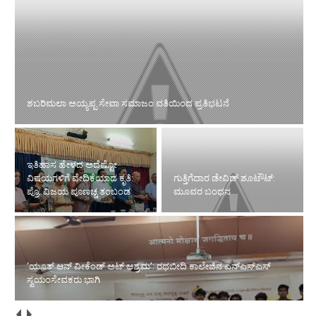
ಇತಿಹಾಸ ಹೇಳದ ಅದೆಷ್ಟೋ
ವಿಷಯಗಳಿಗೆ ವೇದಿಕೆಯಾದ ಕೃತಿ: ಪ್ರೊ.
ಗುತ್ತಿಗೆದಾರ ಡೇವಿಡ್ ಶೂಟೌಟ್:
ವಿಜಯ ಪೂಣಚ್ಚ ತಂಬಂಡ
ಮೂವರ ಬಂಧನ
‘ಯೂತ್ ಆನ್ ವೀಕೆಂಡ್ ಅಟ್ ಆಶ್ರಮ’: ರಥಬೀದಿ ಕಾಲೇಜಿನ ಎನ್‌ಎಸ್‌ಎಸ್
ತೋಡಾರು ಯೆನೆಪೋಯ ತಾಂತ್ರಿಕ ವಿದ್ಯಾಲಯದ 2022–26ರ ಬ್ಯಾಚ್‌ನ ಬಿ.ಇ.
ಸ್ವಯಂಸೇವಕರು ಭಾಗಿ
ಯ ವಿವಿಧ ವಿಭಾಗಗಳ 400 ವಿದ್ಯಾಥಿ೯ಗಳಿಗೆ ಪದವಿ ಪ್ರದಾನ