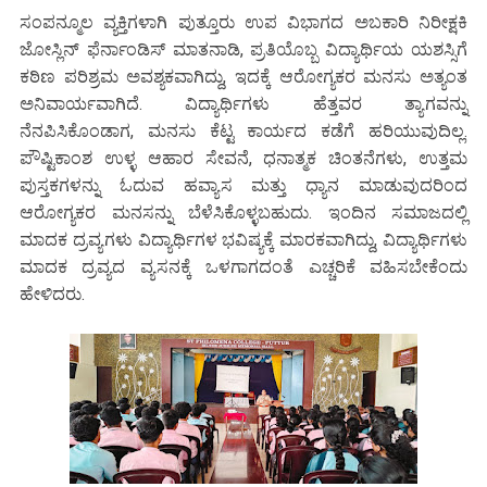
ಸಂಪನ್ಮೂಲ ವ್ಯಕ್ತಿಗಳಾಗಿ ಪುತ್ತೂರು ಉಪ ವಿಭಾಗದ ಅಬಕಾರಿ ನಿರೀಕ್ಷಕಿ
ಜೋಸ್ಲಿನ್ ಫೆರ್ನಾಂಡಿಸ್ ಮಾತನಾಡಿ, ಪ್ರತಿಯೊಬ್ಬ ವಿದ್ಯಾರ್ಥಿಯ ಯಶಸ್ಸಿಗೆ
ಕಠಿಣ ಪರಿಶ್ರಮ ಅವಶ್ಯಕವಾಗಿದ್ದು, ಇದಕ್ಕೆ ಆರೋಗ್ಯಕರ ಮನಸು ಅತ್ಯಂತ
ಅನಿವಾರ್ಯವಾಗಿದೆ. ವಿದ್ಯಾರ್ಥಿಗಳು ಹೆತ್ತವರ ತ್ಯಾಗವನ್ನು
ನೆನಪಿಸಿಕೊಂಡಾಗ, ಮನಸು ಕೆಟ್ಟ ಕಾರ್ಯದ ಕಡೆಗೆ ಹರಿಯುವುದಿಲ್ಲ.
ಪೌಷ್ಟಿಕಾಂಶ ಉಳ್ಳ ಆಹಾರ ಸೇವನೆ, ಧನಾತ್ಮಕ ಚಿಂತನೆಗಳು, ಉತ್ತಮ
ಪುಸ್ತಕಗಳನ್ನು ಓದುವ ಹವ್ಯಾಸ ಮತ್ತು ಧ್ಯಾನ ಮಾಡುವುದರಿಂದ
ಆರೋಗ್ಯಕರ ಮನಸನ್ನು ಬೆಳೆಸಿಕೊಳ್ಳಬಹುದು. ಇಂದಿನ ಸಮಾಜದಲ್ಲಿ
ಮಾದಕ ದ್ರವ್ಯಗಳು ವಿದ್ಯಾರ್ಥಿಗಳ ಭವಿಷ್ಯಕ್ಕೆ ಮಾರಕವಾಗಿದ್ದು, ವಿದ್ಯಾರ್ಥಿಗಳು
ಮಾದಕ ದ್ರವ್ಯದ ವ್ಯಸನಕ್ಕೆ ಒಳಗಾಗದಂತೆ ಎಚ್ಚರಿಕೆ ವಹಿಸಬೇಕೆಂದು
ಹೇಳಿದರು.