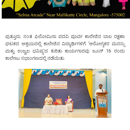
ಪುತ್ತೂರು: ಸಂತ ಫಿಲೋಮಿನಾ ಪದವಿ ಪೂರ್ವ ಕಾಲೇಜಿನ ಬಾಲ ರಕ್ಷಣಾ
ಘಟಕದ ಆಶ್ರಯದಲ್ಲಿ ಕಾಲೇಜಿನ ವಿದ್ಯಾರ್ಥಿಗಳಿಗೆ ‘ಆರೋಗ್ಯಕರ ಮನಸ್ಸು
ಮತ್ತು ಉಜ್ವಲ ಭವಿಷ್ಯ’ದ ಕುರಿತು ಕಾರ್ಯಗಾರವು ಜೂನ್ 16 ರಂದು
ಕಾಲೇಜು ಸಭಾಂಗಣದಲ್ಲಿ ನಡೆಯಿತು.