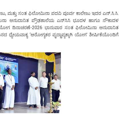
ಾಲೇಜು, ಮತ್ತು ಸಂತ ಫಿಲೋಮಿನಾ ಪದವಿ ಪೂರ್ವ ಕಾಲೇಜು ಇದರ ಎನ್.ಸಿ.ಸಿ.
 ಅನುದಾನಿತ ಪ್ರೌಢಶಾಲೆಯ ಎನ್‌ಸಿಸಿ ಭೂದಳ ಹಾಗೂ ನೌಕಾದಳ
ೋಗ ದಿನಾಚರಣೆ-2026 ಭಾನುವಾರ ಸಂತ ಫಿಲೋಮಿನಾ ಅನುದಾನಿತ
್ಯೇಯವಾಕ್ಯ ‘ಆರೋಗ್ಯಕರ ವೃದ್ಧಾಪ್ಯಕ್ಕಾಗಿ ಯೋಗ’ ಶೀರ್ಷಿಕೆಯೊಂದಿಗೆ