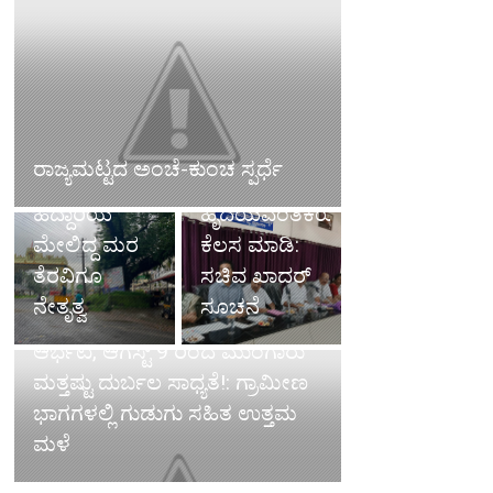
ರಸ್ತೆ ಹೊಂಡ
ಅಧಿಕಾರಿಗಳು
ಮುಚ್ಚಿದ
ಬುದ್ದಿವಂತಿಕೆಯ
ರಾಜ್ಯಮಟ್ಟದ ಅಂಚೆ-ಕುಂಚ ಸ್ಪರ್ಧೆ
ವೈದ್ಯರು,
ಜತೆಗೆ
ಹೆದ್ದಾರಿಯ
ಹೃದಯವಂತಿಕೆಯಿಂದ
ಮೇಲಿದ್ದ ಮರ
ಕೆಲಸ ಮಾಡಿ:
ತೆರವಿಗೂ
ಸಚಿವ ಖಾದರ್
ನೇತೃತ್ವ
ಸೂಚನೆ
ಕರಾವಳಿಯಲ್ಲಿ ತಗ್ಗಿದ ಮಳೆಯ
ಆರ್ಭಟ, ಆಗಸ್ಟ್ 9 ರಿಂದ ಮುಂಗಾರು
ಮತ್ತಷ್ಟು ದುರ್ಬಲ ಸಾಧ್ಯತೆ!: ಗ್ರಾಮೀಣ
ಭಾಗಗಳಲ್ಲಿ ಗುಡುಗು ಸಹಿತ ಉತ್ತಮ
ಮಳೆ