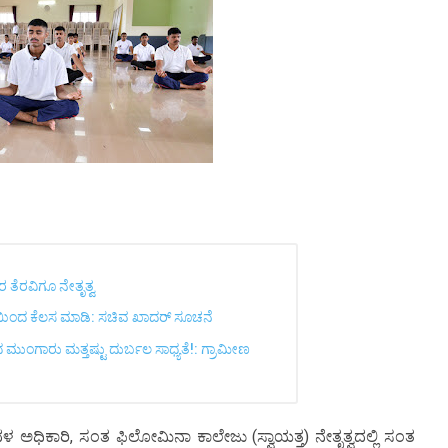
ರ ತೆರವಿಗೂ ನೇತೃತ್ವ
ೆಯಿಂದ ಕೆಲಸ ಮಾಡಿ: ಸಚಿವ ಖಾದರ್ ಸೂಚನೆ
 ಮುಂಗಾರು ಮತ್ತಷ್ಟು ದುರ್ಬಲ ಸಾಧ್ಯತೆ!: ಗ್ರಾಮೀಣ
 ಭೂದಳ ಅಧಿಕಾರಿ, ಸಂತ ಫಿಲೋಮಿನಾ ಕಾಲೇಜು (ಸ್ವಾಯತ್ತ) ನೇತೃತ್ವದಲ್ಲಿ ಸಂತ