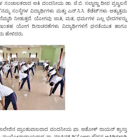
ಗಳ ಸಂಚಾಲಕರಾದ ಅತಿ ವಂದನೀಯ ಡಾ. ಜೆ.ಬಿ. ಸಲ್ದಾನ್ಹಾ ದೀಪ ಪ್ರಜ್ವಲನೆ
 ಸಂಸ್ಥೆಗಳ ವಿದ್ಯಾರ್ಥಿಗಳು ಮತ್ತು ಎನ್.ಸಿ.ಸಿ. ಕೆಡೆಟ್’ಗಳು ಅತ್ಯುತ್ತಮ
ಗೆ ನೆಮ್ಮದಿ ನೀಡುತ್ತದೆ. ಯೋಗವು ಜಾತಿ, ಮತ, ಧರ್ಮಗಳ ಎಲ್ಲ ಭೇದಗಳನ್ನು
ದೆ. ಇಂತಹ ಯೋಗ ದಿನಾಚರಣೆಗಳು ವಿದ್ಯಾರ್ಥಿಗಳಿಗೆ ಘನತೆಯುತ ಹಾಗೂ
ದು ಹೇಳಿದರು.
ಕಾಲೇಜಿನ ಪ್ರಾಂಶುಪಾಲರಾದ ವಂದನೀಯ ಫಾ. ಅಶೋಕ್ ರಾಯನ್ ಕ್ರಾಸ್ತಾ
ುಖ್ಯೋಪಾಧ್ಯಾಯರಾದ ಫಾ. ಮ್ಯಾಕ್ಸಿಮ್ ಡಿ’ಸೋಜಾ ಗೌರವ ಅತಿಥಿಗಳಾಗಿ