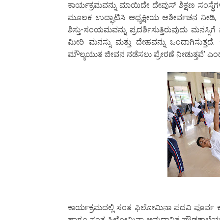
ಕಾರ್ಯಕ್ರಮವನ್ನು ಮಾಯಿದೇ ದೇವುಸ್ ಶಿಕ್ಷಣ ಸಂಸ್ಥೆ
ಮೂಲಕ ಉದ್ಘಾಟಿಸಿ ಅಧ್ಯಕ್ಷೀಯ ಆಶೀರ್ವಚನ ನೀಡಿ, ‘ನಮ್ಮ
ಶಿಸ್ತು-ಸಂಯಮವನ್ನು ಪ್ರದರ್ಶಿಸುತ್ತಿರುವುದು ಮನಸ್ಸಿ
ಮೀರಿ ಮನಸ್ಸು ಮತ್ತು ದೇಹವನ್ನು ಒಂದಾಗಿಸುತ್ತ
ಮೌಲ್ಯಯುತ ಜೀವನ ನಡೆಸಲು ಪ್ರೇರಣೆ ನೀಡುತ್ತವೆ’ ಎಂ
ಕಾರ್ಯಕ್ರಮದಲ್ಲಿ ಸಂತ ಫಿಲೋಮಿನಾ ಪದವಿ ಪೂರ್ವ 
ಹಾಗೂ ಸಂತ ಫಿಲೋಮಿನಾ ಅನುದಾನಿತ ಪ್ರೌಢಶಾಲೆಯ ಮ