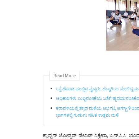
Read More
ರಸ್ತೆ ಹೊಂಡ ಮುಚ್ಚಿದ ವೈದ್ಯರು, ಹೆದ್ದಾರಿಯ ಮೇಲಿದ್ದ ಮ
ಅಧಿಕಾರಿಗಳು ಬುದ್ದಿವಂತಿಕೆಯ ಜತೆಗೆ ಹೃದಯವಂತಿಕ
ಕರಾವಳಿಯಲ್ಲಿ ತಗ್ಗಿದ ಮಳೆಯ ಆರ್ಭಟ, ಆಗಸ್ಟ್ 9 ರಿಂದ
ಭಾಗಗಳಲ್ಲಿ ಗುಡುಗು ಸಹಿತ ಉತ್ತಮ ಮಳೆ
ಕ್ಯಾಪ್ಟನ್ ಜೋನ್ಸನ್ ಡೇವಿಡ್ ಸಿಕ್ವೇರಾ, ಎನ್.ಸಿ.ಸಿ.