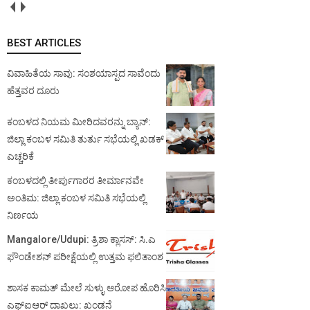
BEST ARTICLES
ವಿವಾಹಿತೆಯ ಸಾವು: ಸಂಶಯಾಸ್ಪದ ಸಾವೆಂದು
ಹೆತ್ತವರ ದೂರು
ಕಂಬಳದ ನಿಯಮ ಮೀರಿದವರನ್ನು ಬ್ಯಾನ್:
ಜಿಲ್ಲಾ ಕಂಬಳ ಸಮಿತಿ ತುರ್ತು ಸಭೆಯಲ್ಲಿ ಖಡಕ್
ಎಚ್ಚರಿಕೆ
ಕಂಬಳದಲ್ಲಿ ತೀರ್ಪುಗಾರರ ತೀರ್ಮಾನವೇ
ಅಂತಿಮ: ಜಿಲ್ಲಾ ಕಂಬಳ ಸಮಿತಿ ಸಭೆಯಲ್ಲಿ
ನಿರ್ಣಯ
Mangalore/Udupi: ತ್ರಿಶಾ ಕ್ಲಾಸಸ್: ಸಿ.ಎ
ಫೌಂಡೇಶನ್ ಪರೀಕ್ಷೆಯಲ್ಲಿ ಉತ್ತಮ ಫಲಿತಾಂಶ
ಶಾಸಕ ಕಾಮತ್ ಮೇಲೆ ಸುಳ್ಳು ಆರೋಪ ಹೊರಿಸಿ
ಎಫ್‌ಐಆರ್ ದಾಖಲು: ಖಂಡನೆ