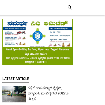
search
LATEST ARTICLE
ರಸ್ತೆ ಹೊಂಡ ಮುಚ್ಚಿದ ವೈದ್ಯರು,
ಹೆದ್ದಾರಿಯ ಮೇಲಿದ್ದ ಮರ ತೆರವಿಗೂ
ನೇತೃತ್ವ