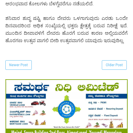
ಆರಂಭವಾದ ಕೋಲಗಳು ಬೆಳಗ್ಗೆವರೆಗೂ ನಡೆಯಲಿದೆ.
ಶನಿವಾರ ಶುದ್ಧ ಷಷ್ಟಿ ಹಾಗೂ ದೇವರು ಒಳಗಾಗುವುದು ಎರಡು ಒಂದೇ
ದಿನವಾದರಿಂದ ಅಧಿಕ ಸಂಖ್ಯೆಯಲ್ಲಿ ಭಕ್ತರು ಕ್ಷೇತ್ರಕ್ಕೆ ಬರುವ ನಿರೀಕ್ಷೆ ಇದೆ.
ಮುಂದಿನ ದೀಪಾವಳಿಗೆ ದೇವರು ಹೊರಗೆ ಬರುವ ಕಾರಣ ಅಲ್ಲಿಯವರೆಗೆ
ಹೊರಗಣ ಉತ್ಸವ ವಾಗಲಿ ಬೀದಿ ಉತ್ಸವವಾಗಲಿ ಯಾವುದು ಇರುವುದಿಲ್ಲ.
Newer Post
Older Post