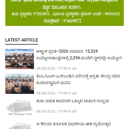
LATEST ARTICLE
ಆಳ್ವಾಸ್ ಪ್ರಗತಿ–2026 ಸಮಾಪನ: 15,539
ಉದ್ಯೋಗಾಕಾಂಕ್ಷಿಗಳಲ್ಲಿ 2,394 ಮಂದಿಗೆ ಸ್ಥಳದಲ್ಲೇ ಉದ್ಯೋಗ
08/08/2026 - T?t Nh?n xét
ಕೆಐಒಸಿಎಲ್-ಎನ್‌ಎಂಡಿಸಿ ವಿಲೀನಕ್ಕೆ ಆಗ್ರಹ: ಕೇಂದ್ರ ಸಚಿವ
ಕುಮಾರಸ್ವಾಮಿಗೆ ಮನವಿ
08/08/2026 - T?t Nh?n xét
ತುಳು ನಾಟಕ ಕಲಾವಿದರ ಒಕ್ಕೂಟ ವಾರ್ಷಿಕ ಸಂಭ್ರಮ
08/08/2026 - T?t Nh?n xét
ಆ.9ರಂದು ಕರ್ನಾಟಕ ವಿಭಾಗೀಯ ಈಶ ಗ್ರಾಮೋತ್ಸವ