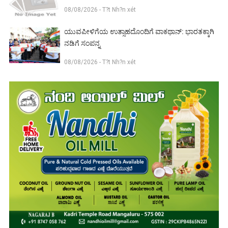
08/08/2026 - T?t Nh?n xét
ಯುವಪೀಳಿಗೆಯ ಉತ್ಸಾಹದೊಂದಿಗೆ ವಾಕಥಾನ್: ಭಾರತಕ್ಕಾಗಿ
ನಡಿಗೆ ಸಂಪನ್ನ
08/08/2026 - T?t Nh?n xét