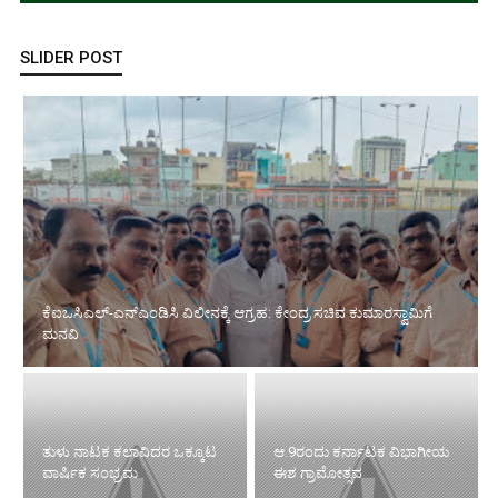
SLIDER POST
ಕೆಐಒಸಿಎಲ್-ಎನ್‌ಎಂಡಿಸಿ ವಿಲೀನಕ್ಕೆ ಆಗ್ರಹ: ಕೇಂದ್ರ ಸಚಿವ ಕುಮಾರಸ್ವಾಮಿಗೆ
ಮನವಿ
ತುಳು ನಾಟಕ ಕಲಾವಿದರ ಒಕ್ಕೂಟ
ಆ.9ರಂದು ಕರ್ನಾಟಕ ವಿಭಾಗೀಯ
ವಾರ್ಷಿಕ ಸಂಭ್ರಮ
ಈಶ ಗ್ರಾಮೋತ್ಸವ