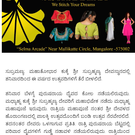
ಸುಬ್ರಮಣ್ಯ: ಮಹಾತೋಭಾರ ಕುಕ್ಕೆ ಶ್ರೀ ಸುಬ್ರಹ್ಮಣ್ಯ ದೇವಸ್ಥಾನದಲ್ಲಿ
ಶನಿವಾರದಿಂದ ಈ ವರ್ಷದ ಉತ್ಸವದಿಗಳಿಗೆ ತೆರೆ ಬೀಳಲಿದೆ.
ಶನಿವಾರ ಬೆಳಗ್ಗೆ ಪುರುಷರಾಯ ದೈವದ ಕೋಲ ನಡೆಯಲಿರುವುದು.
ಮಧ್ಯಾಹ್ನ ಕುಕ್ಕೆ ಶ್ರೀ ಸುಬ್ರಹ್ಮಣ್ಯ ದೇವರಿಗೆ ಮಹಾಭಿಷೇಕ ನಡೆದು ಮಧ್ಯಾಹ್ನ
ಮಹಾಪೂಜೆ ಇರುವುದು. ರಾತ್ರಿಯ ಮಹಾಪೂಜೆ ನಂತರ ಶ್ರೀ ದೇವಳದ
ಹೊರಾಂಗಣದಲ್ಲಿ ಪಾಲಕ್ಕಿ ಉತ್ಸವದೊಂದಿಗೆ ಬಂಡಿ ಉತ್ಸವ ನೆರವೇರಲಿದೆ.
ತದನಂತರ ದೇವರು ಒಳಗಾಗುವ ಪ್ರತಿತಿ. ರಾತ್ರಿ ಪುರುಷರಾಯ ಬೆಟ್ಟದಲ್ಲಿ
ಪರಿವಾರ ದೈವಗಳಿಗೆ ಗುಡ್ಡೆ ನಡಾವಳಿ ನಡೆಯಲಿರುವುದು. ರಾತ್ರಿಯಿಂದ