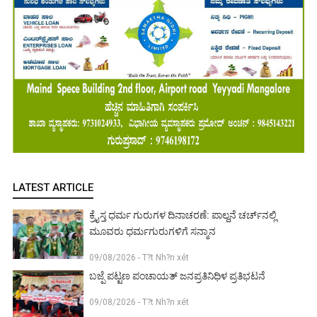
LATEST ARTICLE
ಕ್ರೈಸ್ತ ಧರ್ಮ ಗುರುಗಳ ದಿನಾಚರಣೆ: ಪಾಲ್ದನೆ ಚರ್ಚ್‌ನಲ್ಲಿ
ಮೂವರು ಧರ್ಮಗುರುಗಳಿಗೆ ಸನ್ಮಾನ
09/08/2026 - T?t Nh?n xét
ಬಜ್ಪೆ ಪಟ್ಟಣ ಪಂಚಾಯತ್ ಜನಪ್ರತಿನಿಧಿಳ ಪ್ರತಿಭಟನೆ
09/08/2026 - T?t Nh?n xét