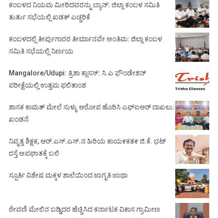
ಕಂಬಳದ ನಿಯಮ ಮೀರಿದವರನ್ನು ಬ್ಯಾನ್: ಜಿಲ್ಲಾ ಕಂಬಳ ಸಮಿತಿ
ತುರ್ತು ಸಭೆಯಲ್ಲಿ ಖಡಕ್ ಎಚ್ಚರಿಕೆ
ಕಂಬಳದಲ್ಲಿ ತೀರ್ಪುಗಾರರ ತೀರ್ಮಾನವೇ ಅಂತಿಮ: ಜಿಲ್ಲಾ ಕಂಬಳ
ಸಮಿತಿ ಸಭೆಯಲ್ಲಿ ನಿರ್ಣಯ
Mangalore/Udupi: ತ್ರಿಶಾ ಕ್ಲಾಸಸ್: ಸಿ.ಎ ಫೌಂಡೇಶನ್
ಪರೀಕ್ಷೆಯಲ್ಲಿ ಉತ್ತಮ ಫಲಿತಾಂಶ
ಶಾಸಕ ಕಾಮತ್ ಮೇಲೆ ಸುಳ್ಳು ಆರೋಪ ಹೊರಿಸಿ ಎಫ್‌ಐಆರ್ ದಾಖಲು:
ಖಂಡನೆ
ನಿವೃತ್ತ ಶಿಕ್ಷಕ, ಆರ್.ಎಸ್.ಎಸ್.ನ ಹಿರಿಯ ಕಾಯ೯ಕತ೯ ಜಿ.ಕೆ. ಭಟ್
ರಸ್ತೆ ಅಪಘಾತಕ್ಕೆ ಬಲಿ
ಸ್ಪೂರ್ತಿ ವಿಶೇಷ ಮಕ್ಕಳ ಶಾಲೆಯಿಂದ ಜಾಗೃತಿ ಜಾಥಾ
ಠೇವಣಿ ಮೇಲಿನ ಬಡ್ಡಿದರ ಹೆಚ್ಚಿಸಿದ ಕರ್ನಾಟಕ ವಿಕಾಸ ಗ್ರಾಮೀಣ