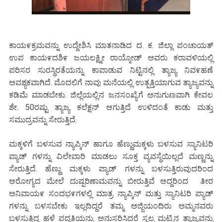
ಕಾಯ೯ಕ್ರಮವನ್ನು ಉದ್ದೇಶಿಸಿ ಮಾತನಾಡಿದ ದ. ಕ. ಜಿಲ್ಲಾ ಪಂಚಾಯತ್
ಉಪ ಕಾಯ೯ದಶಿ೯ ಜಯಲಕ್ಷ್ಮೀ ರಾಯ್ಕೋಡ್ ಅವರು ಕರಾವಳಿಯಲ್ಲಿ
ಪರಿಸರ ಸುರಸ್ಥಿರತೆಯನ್ನು ಕಾಪಾಡುವ ನಿಟ್ಟಿನಲ್ಲಿ ತ್ಯಾಜ್ಯ ನಿವ೯ಹಣೆ
ಅವಶ್ಯಕವಾಗಿದೆ. ಮೊದಲಿಗೆ ನಾವು ಮನೆಯಲ್ಲಿ ಉತ್ಪತ್ತಿಯಾಗುವ ತ್ಯಾಜ್ಯವನ್ನು
ಕಡಿಮೆ ಮಾಡಬೇಕು. ಜಿಲ್ಲೆಯಲ್ಲಿನ ಜನಸಂಖ್ಯೆಗೆ ಅನುಗುಣವಾಗಿ ಕೇವಲ
ಶೇ. 50ರಷ್ಟು ತ್ಯಾಜ್ಯ ಕಲೆಕ್ಷನ್ ಆಗುತ್ತಿದೆ ಉಳಿದಂತೆ ಕಾಡು ಮತ್ತು
ಸಮುದ್ರವನ್ನು ಸೇರುತ್ತಿದೆ.
ಮಕ್ಕಳಿಗೆ ಬಳಸುವ ನ್ಯಾಪ್ಕಿನ್ ಹಾಗೂ ಹೆಣ್ಣುಮಕ್ಕಳು ಬಳಸುವ ಸ್ಯಾನಿಟರಿ
ಪ್ಯಾಡ್ ಗಳನ್ನು ವಿಲೇವಾರಿ ಮಾಡಲು ಸೂಕ್ತ ವ್ಯವಸ್ಥೆಯಿಲ್ಲದೆ ಮಣ್ಣನ್ನು
ಸೇರುತ್ತಿದೆ. ಹೆಣ್ಣು ಮಕ್ಕಳು ಪ್ಯಾಡ್ ಗಳನ್ನು ಬಳಸುತ್ತಿರುವುದರಿಂದ
ಆರೋಗ್ಯದ ಮೇಲೆ ದುಷ್ಪರಿಣಾಮವನ್ನು ಬೀರುತ್ತಿವೆ ಆದ್ದರಿಂದ ತೀರ
ಅನಿವಾಯ೯ ಸಂದಭ೯ಗಳಲ್ಲಿ ಮಾತ್ರ ನ್ಯಾಪ್ಕಿನ್ ಮತ್ತು ಸ್ಯಾನಿಟರಿ ಪ್ಯಾಡ್
ಗಳನ್ನು ಬಳಸಬೇಕು ಇಲ್ಲದಿದ್ದರೆ ತಮ್ಮ ಅಜ್ಜಿಯಂದಿರು ಅಮ್ಮನವರು
ಬಳಸುತ್ತಿದ್ದ ಹಳೆ ಪದ್ಧತಿಯನ್ನು ಅನುಸರಿಸಿದರೆ ಸ್ವಲ್ಪ ಮಟ್ಪಿನ ತ್ಯಾಜ್ಯವನ್ನು