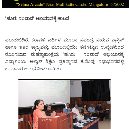
'ಹಸಿರು ಸಂವಾದ' ಅಭಿಯಾನಕ್ಕೆ ಚಾಲನೆ
ಮೂಡುಬಿದಿರೆ: ಕರಾವಳಿ ನದಿಗಳ ಮೂಲಕ ಸಮುದ್ರ ಸೇರುವ ಪ್ಲಾಸ್ಟಿಕ್
ಹಾಗೂ ಇತರ ತ್ಯಾಜ್ಯವನ್ನು ಮೂಲದಲ್ಲಿಯೇ ತಡೆಗಟ್ಟುವ ಉದ್ದೇಶದಿಂದ
ರೂಪಿಸಲಾದ ಮಹತ್ವಾಕಾಂಕ್ಷೆಯ 'ಹಸಿರು ಸಂವಾದ' ಅಭಿಯಾನಕ್ಕೆ
ವಿದ್ಯಾಗಿರಿಯ ಆಳ್ವಾಸ್ ಶಿಕ್ಷಣ ಪ್ರತಿಷ್ಠಾನದ ಕುವೆಂಪು ಸಭಾಭವನದಲ್ಲಿ
ಭಾನುವಾರ ಚಾಲನೆ ನೀಡಲಾಯಿತು.