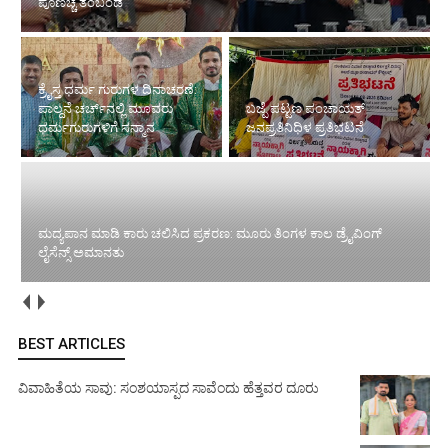
ಧರ್ಮಗುರುಗಳಿಗೆ ಸನ್ಮಾನ
ಮದ್ಯಪಾನ ಮಾಡಿ ಕಾರು ಚಲಿಸಿದ
ಬಜ್ಪೆ ಪಟ್ಟಣ ಪಂಚಾಯತ್
ಪ್ರಕರಣ: ಮೂರು ತಿಂಗಳ ಕಾಲ
ಜನಪ್ರತಿನಿಧಿಳ ಪ್ರತಿಭಟನೆ
ಡ್ರೈವಿಂಗ್ ಲೈಸೆನ್ಸ್ ಅಮಾನತು
ಗ್ಯಾಸ್ ಸಿಲಿಂಡರ್ ಸ್ಪೋಟ: ಮನೆಗೆ ಹಾನಿ
BEST ARTICLES
ವಿವಾಹಿತೆಯ ಸಾವು: ಸಂಶಯಾಸ್ಪದ ಸಾವೆಂದು ಹೆತ್ತವರ ದೂರು