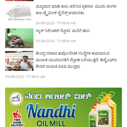
ಮದ್ಯಪಾನ ಮಾಡಿ ಕಾರು ಚಲಿಸಿದ ಪ್ರಕರಣ: ಮೂರು ತಿಂಗಳ
ಕಾಲ ಡ್ರೈವಿಂಗ್ ಲೈಸೆನ್ಸ್ ಅಮಾನತು
09/08/2026 - T?t Nh?n xét
ಗ್ಯಾಸ್ ಸಿಲಿಂಡರ್ ಸ್ಪೋಟ: ಮನೆಗೆ ಹಾನಿ
09/08/2026 - T?t Nh?n xét
ಕೇಂದ್ರ ಸರಕಾರ ಕಾರ್ಪೊರೇಟ್ ಸಂಸ್ಥೆಗಳ ಕಾವಲಾಗುವ
ಮೂಲಕ ಯುವಜನತೆಗೆ ದ್ರೋಹ ಬಗೆಯುತ್ತಿದೆ: ಡಿವೈಎಫ್‌ಐ
ಕೇರಳ‌ ನಾಯಕ ವಿಪಿಪಿ ಮುಸ್ತಫಾ
09/08/2026 - T?t Nh?n xét