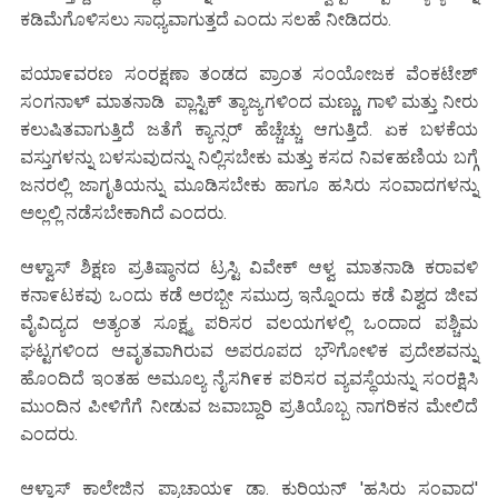
ಕಡಿಮೆಗೊಳಿಸಲು ಸಾಧ್ಯವಾಗುತ್ತದೆ ಎಂದು ಸಲಹೆ ನೀಡಿದರು.
ಪಯಾ೯ವರಣ ಸಂರಕ್ಷಣಾ ತಂಡದ ಪ್ರಾಂತ ಸಂಯೋಜಕ ವೆಂಕಟೇಶ್
ಸಂಗನಾಳ್ ಮಾತನಾಡಿ ಪ್ಲಾಸ್ಟಿಕ್ ತ್ಯಾಜ್ಯಗಳಿಂದ ಮಣ್ಣು, ಗಾಳಿ ಮತ್ತು ನೀರು
ಕಲುಷಿತವಾಗುತ್ತಿದೆ ಜತೆಗೆ ಕ್ಯಾನ್ಸರ್ ಹೆಚ್ಚೆಚ್ಚು ಆಗುತ್ತಿದೆ. ಏಕ ಬಳಕೆಯ
ವಸ್ತುಗಳನ್ನು ಬಳಸುವುದನ್ನು ನಿಲ್ಲಿಸಬೇಕು ಮತ್ತು ಕಸದ ನಿವ೯ಹಣಿಯ ಬಗ್ಗೆ
ಜನರಲ್ಲಿ ಜಾಗೃತಿಯನ್ನು ಮೂಡಿಸಬೇಕು ಹಾಗೂ ಹಸಿರು ಸಂವಾದಗಳನ್ನು
ಅಲ್ಲಲ್ಲಿ ನಡೆಸಬೇಕಾಗಿದೆ ಎಂದರು.
ಆಳ್ವಾಸ್ ಶಿಕ್ಷಣ ಪ್ರತಿಷ್ಠಾನದ ಟ್ರಸ್ಟಿ ವಿವೇಕ್ ಆಳ್ವ ಮಾತನಾಡಿ ಕರಾವಳಿ
ಕನಾ೯ಟಕವು ಒಂದು ಕಡೆ ಅರಬ್ಬೀ ಸಮುದ್ರ ಇನ್ನೊಂದು ಕಡೆ ವಿಶ್ವದ ಜೀವ
ವೈವಿದ್ಯದ ಅತ್ಯಂತ ಸೂಕ್ಷ್ಮ ಪರಿಸರ ವಲಯಗಳಲ್ಲಿ ಒಂದಾದ ಪಶ್ಚಿಮ
ಘಟ್ಟಗಳಿಂದ ಆವೃತವಾಗಿರುವ ಅಪರೂಪದ ಭೌಗೋಳಿಕ ಪ್ರದೇಶವನ್ನು
ಹೊಂದಿದೆ ಇಂತಹ ಅಮೂಲ್ಯ ನೈಸಗಿ೯ಕ ಪರಿಸರ ವ್ಯವಸ್ಥೆಯನ್ನು ಸಂರಕ್ಷಿಸಿ
ಮುಂದಿನ ಪೀಳಿಗೆಗೆ ನೀಡುವ ಜವಾಬ್ದಾರಿ ಪ್ರತಿಯೊಬ್ಬ ನಾಗರಿಕನ ಮೇಲಿದೆ
ಎಂದರು.
ಆಳ್ವಾಸ್ ಕಾಲೇಜಿನ ಪ್ರಾಚಾಯ೯ ಡಾ. ಕುರಿಯನ್ 'ಹಸಿರು ಸಂವಾದ'