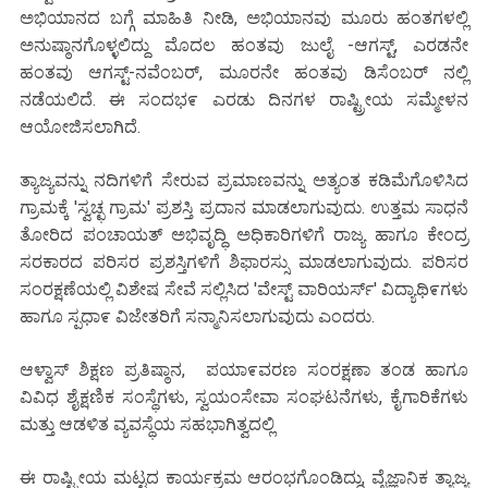
ಅಭಿಯಾನದ ಬಗ್ಗೆ ಮಾಹಿತಿ ನೀಡಿ, ಅಭಿಯಾನವು ಮೂರು ಹಂತಗಳಲ್ಲಿ
ಅನುಷ್ಠಾನಗೊಳ್ಳಲಿದ್ದು ಮೊದಲ ಹಂತವು ಜುಲೈ -ಆಗಸ್ಟ್, ಎರಡನೇ
ಹಂತವು ಆಗಸ್ಟ್-ನವೆಂಬರ್, ಮೂರನೇ ಹಂತವು ಡಿಸೆಂಬರ್ ನಲ್ಲಿ
ನಡೆಯಲಿದೆ. ಈ ಸಂದಭ೯ ಎರಡು ದಿನಗಳ ರಾಷ್ಟ್ರೀಯ ಸಮ್ಮೇಳನ
ಆಯೋಜಿಸಲಾಗಿದೆ.
ತ್ಯಾಜ್ಯವನ್ನು ನದಿಗಳಿಗೆ ಸೇರುವ ಪ್ರಮಾಣವನ್ನು ಅತ್ಯಂತ ಕಡಿಮೆಗೊಳಿಸಿದ
ಗ್ರಾಮಕ್ಕೆ 'ಸ್ವಚ್ಛ ಗ್ರಾಮ' ಪ್ರಶಸ್ತಿ ಪ್ರದಾನ ಮಾಡಲಾಗುವುದು. ಉತ್ತಮ ಸಾಧನೆ
ತೋರಿದ ಪಂಚಾಯತ್ ಅಭಿವೃದ್ಧಿ ಅಧಿಕಾರಿಗಳಿಗೆ ರಾಜ್ಯ ಹಾಗೂ ಕೇಂದ್ರ
ಸರಕಾರದ ಪರಿಸರ ಪ್ರಶಸ್ತಿಗಳಿಗೆ ಶಿಫಾರಸ್ಸು ಮಾಡಲಾಗುವುದು. ಪರಿಸರ
ಸಂರಕ್ಷಣೆಯಲ್ಲಿ ವಿಶೇಷ ಸೇವೆ ಸಲ್ಲಿಸಿದ 'ವೇಸ್ಟ್ ವಾರಿಯರ್ಸ್' ವಿದ್ಯಾಥಿ೯ಗಳು
ಹಾಗೂ ಸ್ಪಧಾ೯ ವಿಜೇತರಿಗೆ ಸನ್ಮಾನಿಸಲಾಗುವುದು ಎಂದರು.
ಆಳ್ವಾಸ್ ಶಿಕ್ಷಣ ಪ್ರತಿಷ್ಠಾನ, ಪಯಾ೯ವರಣ ಸಂರಕ್ಷಣಾ ತಂಡ ಹಾಗೂ
ವಿವಿಧ ಶೈಕ್ಷಣಿಕ ಸಂಸ್ಥೆಗಳು, ಸ್ವಯಂಸೇವಾ ಸಂಘಟನೆಗಳು, ಕೈಗಾರಿಕೆಗಳು
ಮತ್ತು ಆಡಳಿತ ವ್ಯವಸ್ಥೆಯ ಸಹಭಾಗಿತ್ವದಲ್ಲಿ
ಈ ರಾಷ್ಟ್ರೀಯ ಮಟ್ಟದ ಕಾರ್ಯಕ್ರಮ ಆರಂಭಗೊಂಡಿದ್ದು, ವೈಜ್ಞಾನಿಕ ತ್ಯಾಜ್ಯ