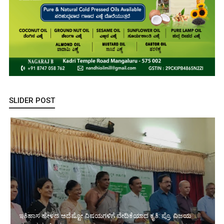
SLIDER POST
ಕ್ರೈಸ್ತ ಧರ್ಮ ಗುರುಗಳ ದಿನಾಚರಣೆ: ಪಾಲ್ದನೆ ಚರ್ಚ್‌ನಲ್ಲಿ ಮೂವರು