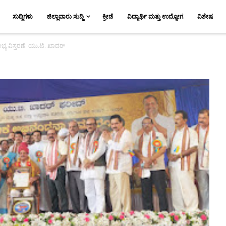
ಸುದ್ದಿಗಳು
ಜಿಲ್ಲಾವಾರು ಸುದ್ದಿ
ಕ್ರೀಡೆ
ವಿದ್ಯಾರ್ಥಿ ಮತ್ತು ಉದ್ಯೋಗ
ವಿಶೇಷ
ಯ ವಿಸ್ತರಣೆ: ಯು.ಟಿ. ಖಾದರ್