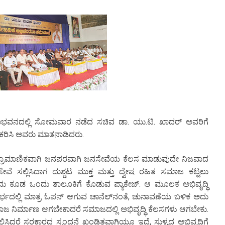
ಾಭವನದಲ್ಲಿ ಸೋಮವಾರ ನಡೆದ ಸಚಿವ ಡಾ. ಯು.ಟಿ. ಖಾದರ್ ಅವರಿಗೆ
ೀಕರಿಸಿ ಅವರು ಮಾತನಾಡಿದರು.
ಗ ಪ್ರಾಮಾಣಿಕವಾಗಿ ಜನಪರವಾಗಿ ಜನಸೇವೆಯ ಕೆಲಸ ಮಾಡುವುದೇ ನಿಜವಾದ
ವೆ ಸಲ್ಲಿಸಿದಾಗ ದುಶ್ಚಟ ಮುಕ್ತ ಮತ್ತು ದ್ವೇಷ ರಹಿತ ಸಮಾಜ ಕಟ್ಟಲು
ವುದು ಕೂಡ ಒಂದು ತಾಲೂಕಿಗೆ ಕೊಡುವ ಪ್ಯಾಕೇಜ್. ಆ ಮೂಲಕ ಅಭಿವೃದ್ಧಿ
ಭದಲ್ಲಿ ಮಾತ್ರ ಓಪನ್ ಆಗುವ ಚಾನೆಲ್‌ನಂತೆ, ಚುನಾವಣೆಯ ಬಳಿಕ ಅದು
ಮಾಜ ನಿರ್ಮಾಣ ಆಗಬೇಕಾದರೆ ಸಮಾಜದಲ್ಲಿ ಅಭಿವೃದ್ಧಿ ಕೆಲಸಗಳು ಆಗಬೇಕು.
ಸಲ್ಲಿಸಿದರೆ ಸರಕಾರದ ಸ್ಪಂದನೆ ಖಂಡಿತವಾಗಿಯೂ ಇದೆ, ಸುಳ್ಯದ ಅಭಿವೃದ್ಧಿಗೆ