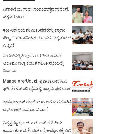
ವಿವಾಹಿತೆಯ ಸಾವು: ಸಂಶಯಾಸ್ಪದ ಸಾವೆಂದು
ಹೆತ್ತವರ ದೂರು
ಕಂಬಳದ ನಿಯಮ ಮೀರಿದವರನ್ನು ಬ್ಯಾನ್:
ಜಿಲ್ಲಾ ಕಂಬಳ ಸಮಿತಿ ತುರ್ತು ಸಭೆಯಲ್ಲಿ ಖಡಕ್
ಎಚ್ಚರಿಕೆ
ಕಂಬಳದಲ್ಲಿ ತೀರ್ಪುಗಾರರ ತೀರ್ಮಾನವೇ
ಅಂತಿಮ: ಜಿಲ್ಲಾ ಕಂಬಳ ಸಮಿತಿ ಸಭೆಯಲ್ಲಿ
ನಿರ್ಣಯ
Mangalore/Udupi: ತ್ರಿಶಾ ಕ್ಲಾಸಸ್: ಸಿ.ಎ
ಫೌಂಡೇಶನ್ ಪರೀಕ್ಷೆಯಲ್ಲಿ ಉತ್ತಮ ಫಲಿತಾಂಶ
ಶಾಸಕ ಕಾಮತ್ ಮೇಲೆ ಸುಳ್ಳು ಆರೋಪ ಹೊರಿಸಿ
ಎಫ್‌ಐಆರ್ ದಾಖಲು: ಖಂಡನೆ
ನಿವೃತ್ತ ಶಿಕ್ಷಕ, ಆರ್.ಎಸ್.ಎಸ್.ನ ಹಿರಿಯ
ಕಾಯ೯ಕತ೯ ಜಿ.ಕೆ. ಭಟ್ ರಸ್ತೆ ಅಪಘಾತಕ್ಕೆ ಬಲಿ