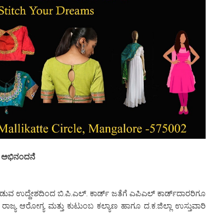
ಕ ಅಭಿನಂದನೆ
ೀಡುವ ಉದ್ದೇಶದಿಂದ ಬಿ.ಪಿ.ಎಲ್. ಕಾರ್ಡ್ ಜತೆಗೆ ಎಪಿಎಲ್ ಕಾರ್ಡ್‌ದಾರರಿಗೂ
ಾಜ್ಯ ಆರೋಗ್ಯ ಮತ್ತು ಕುಟುಂಬ ಕಲ್ಯಾಣ ಹಾಗೂ ದ.ಕ.ಜಿಲ್ಲಾ ಉಸ್ತುವಾರಿ