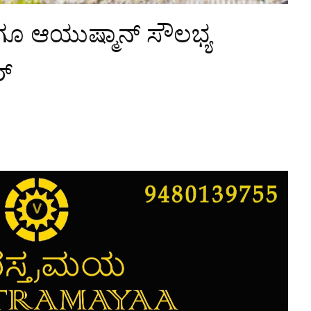
ಗೂ ಆಯುಷ್ಮಾನ್ ಸೌಲಭ್ಯ
ರ್