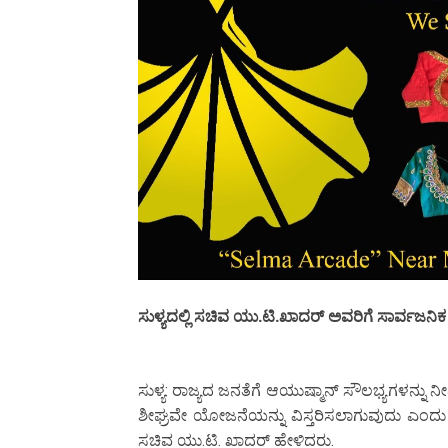
ಸುಳ್ಯದಲ್ಲಿ ಸಚಿವ ಯು.ಟಿ.ಖಾದರ್ ಅವರಿಗೆ ಸಾರ್ವಜನಿ
ಸುಳ್ಯ: ರಾಜ್ಯದ ಜನತೆಗೆ ಆಯುಷ್ಮಾನ್ ಸೌಲಭ್ಯಗಳನ್ನು ನ
ಶೀಘ್ರವೇ ಯೋಜನೆಯನ್ನು ವಿಸ್ತರಿಸಲಾಗುವುದು ಎಂದು ರ
ಸಚಿವ ಯು.ಟಿ. ಖಾದರ್ ಹೇಳಿದರು.