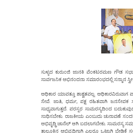
ಸುಳ್ಯದ ಕುರುಂಜಿ ಜಾನಕಿ ವೆಂಕಟರಮಣ ಗೌಡ ಸಭ
ಸಾರ್ವಜನಿಕ ಅಭಿನಂದನಾ ಸಮಾರಂಭದಲ್ಲಿ ಸನ್ಮಾನ ಸ್ವ
ಅಧಿಕಾರ ಯಾವತ್ತೂ ಶಾಶ್ವತವಲ್ಲ. ಅಧಿಕಾರವಿರುವಾ
ಸೇವೆ. ಜಾತಿ, ಧರ್ಮ, ಪಕ್ಷ ರಹಿತವಾಗಿ ಜನಸೇವಕ ಸೇ
ಸಾಧ್ಯವಾಗುತ್ತದೆ. ಪರಸ್ಪರ ಸಾಮರಸ್ಯದಿಂದ ಬದುಕು
ಸಾಧಿಸಬೇಕು. ರಾಜಕೀಯ ಎಂಬುದು ಚುನಾವಣೆ ಸಂದರ್
ಅಭಿವೃದ್ಧಿ ಚಾನೆಲ್ ಆಗಿ ಬದಲಾಗಬೇಕು. ಸಾಮರಸ್ಯ ಸ
ತಾಲೂಕಿನ ಅಭಿವೃದ್ಧಿಗಾಗಿ ಎಲ್ಲರೂ ಒಟ್ಟಾಗಿ ಬೇಡಿಕೆ 