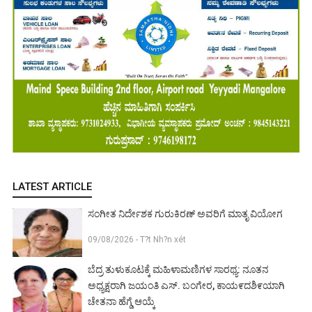
LATEST ARTICLE
ಸಂಗೀತ ನಿರ್ದೇಶಕ ಗುರುಕಿರಣ್ ಅವರಿಗೆ ಮಾತೃ ವಿಯೋಗ
09/08/2026 - T?t Nh?n xét
ಬೆದ್ರ ತುಳುಕೂಟಕ್ಕೆ ಮಹಿಳಾಮಣಿಗಳ ಸಾರಥ್ಯ: ನೂತನ
ಅಧ್ಯಕ್ಷರಾಗಿ ಜಯಂತಿ ಎಸ್. ಬಂಗೇರ, ಕಾಯ೯ದಶಿ೯ಯಾಗಿ
ಚೇತನಾ ಹೆಗ್ಡೆ ಆಯ್ಕೆ