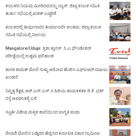
ಕಂಬಳದ ನಿಯಮ ಮೀರಿದವರನ್ನು ಬ್ಯಾನ್: ಜಿಲ್ಲಾ ಕಂಬಳ ಸಮಿತಿ
ತುರ್ತು ಸಭೆಯಲ್ಲಿ ಖಡಕ್ ಎಚ್ಚರಿಕೆ
ಕಂಬಳದಲ್ಲಿ ತೀರ್ಪುಗಾರರ ತೀರ್ಮಾನವೇ ಅಂತಿಮ: ಜಿಲ್ಲಾ ಕಂಬಳ
ಸಮಿತಿ ಸಭೆಯಲ್ಲಿ ನಿರ್ಣಯ
Mangalore/Udupi: ತ್ರಿಶಾ ಕ್ಲಾಸಸ್: ಸಿ.ಎ ಫೌಂಡೇಶನ್
ಪರೀಕ್ಷೆಯಲ್ಲಿ ಉತ್ತಮ ಫಲಿತಾಂಶ
ಶಾಸಕ ಕಾಮತ್ ಮೇಲೆ ಸುಳ್ಳು ಆರೋಪ ಹೊರಿಸಿ ಎಫ್‌ಐಆರ್ ದಾಖಲು:
ಖಂಡನೆ
ನಿವೃತ್ತ ಶಿಕ್ಷಕ, ಆರ್.ಎಸ್.ಎಸ್.ನ ಹಿರಿಯ ಕಾಯ೯ಕತ೯ ಜಿ.ಕೆ. ಭಟ್
ರಸ್ತೆ ಅಪಘಾತಕ್ಕೆ ಬಲಿ
ಸ್ಪೂರ್ತಿ ವಿಶೇಷ ಮಕ್ಕಳ ಶಾಲೆಯಿಂದ ಜಾಗೃತಿ ಜಾಥಾ
ಠೇವಣಿ ಮೇಲಿನ ಬಡ್ಡಿದರ ಹೆಚ್ಚಿಸಿದ ಕರ್ನಾಟಕ ವಿಕಾಸ ಗ್ರಾಮೀಣ