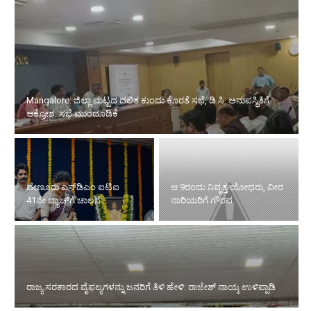
Mangalore: ಜಿಲ್ಲಾ ಮಟ್ಟದ ದಲಿತ ಕುಂದು ಕೊರತೆ ಸಭೆ, ಡಿ.ಸಿ. ಅನುಪಸ್ಥಿತಿಗೆ
ಆಕ್ರೋಶ: ಸಭೆ ಮುಂದೂಡಿಕೆ
ವೇಣೂರು ಎಸ್‌ಡಿಎಂ ಐಟಿಐ
ಆ.9ರಂದು ನಿವೃತ್ತ ಯೋಧರು, ವೀರ
41ನೇ ಬ್ಯಾಚ್‌ಗೆ ಚಾಲನೆ
ನಾರಿಯರಿಗೆ ಗೌರವ
ರಾಜ್ಯ ಸರಕಾರದ ವೈಫಲ್ಯಗಳನ್ನು ಜನರಿಗೆ ತಿಳಿ ಹೇಳಿ: ರಾಜೇಶ್ ನಾಯ್ಕ ಉಳಿಪ್ಪಾಡಿ