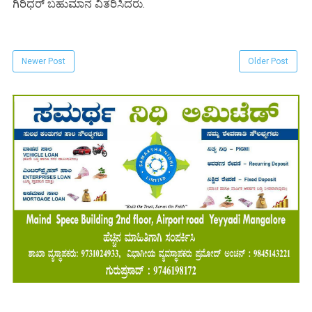
ಗಿರಿಧರ್ ಬಹುಮಾನ ವಿತರಿಸಿದರು.
Newer Post
Older Post