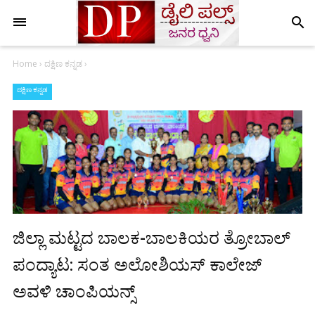
search
Home
›
ದಕ್ಷಿಣ ಕನ್ನಡ
›
ದಕ್ಷಿಣ ಕನ್ನಡ
ಜಿಲ್ಲಾ ಮಟ್ಟದ ಬಾಲಕ-ಬಾಲಕಿಯರ ತ್ರೋಬಾಲ್
ಪಂದ್ಯಾಟ: ಸಂತ ಅಲೋಶಿಯಸ್ ಕಾಲೇಜ್
ಅವಳಿ ಚಾಂಪಿಯನ್ಸ್