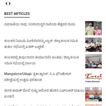
BEST ARTICLES
ವಿವಾಹಿತೆಯ ಸಾವು: ಸಂಶಯಾಸ್ಪದ ಸಾವೆಂದು ಹೆತ್ತವರ ದೂರು
ಕಂಬಳದ ನಿಯಮ ಮೀರಿದವರನ್ನು ಬ್ಯಾನ್: ಜಿಲ್ಲಾ ಕಂಬಳ ಸಮಿತಿ
ತುರ್ತು ಸಭೆಯಲ್ಲಿ ಖಡಕ್ ಎಚ್ಚರಿಕೆ
ಕಂಬಳದಲ್ಲಿ ತೀರ್ಪುಗಾರರ ತೀರ್ಮಾನವೇ ಅಂತಿಮ: ಜಿಲ್ಲಾ ಕಂಬಳ
ಸಮಿತಿ ಸಭೆಯಲ್ಲಿ ನಿರ್ಣಯ
Mangalore/Udupi: ತ್ರಿಶಾ ಕ್ಲಾಸಸ್: ಸಿ.ಎ ಫೌಂಡೇಶನ್
ಪರೀಕ್ಷೆಯಲ್ಲಿ ಉತ್ತಮ ಫಲಿತಾಂಶ
ಶಾಸಕ ಕಾಮತ್ ಮೇಲೆ ಸುಳ್ಳು ಆರೋಪ ಹೊರಿಸಿ ಎಫ್‌ಐಆರ್ ದಾಖಲು:
ಖಂಡನೆ