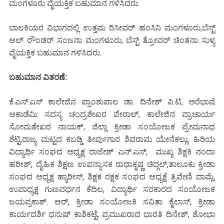
ಮಂಗಳೂರು ವೈಯಕ್ತಿಕ ಬಹುಮಾನ ಗಳಿಸಿದರು.
ಬಾಲಕಿಯರ ವಿಭಾಗದಲ್ಲಿ ಉತ್ತಮ ರಿಸೀವರ್ ಹಂಸಿನಿ ಮಂಗಳೂರು,ಬೆಸ್ಟ್
ಆಲ್ ರೌಂಡರ್ ಸಂಜನಾ ಮಂಗಳೂರು, ಬೆಸ್ಟ್ ತ್ರೋವರ್ ಚಿಂತನಾ ಸುಳ್ಯ
ವೈಯಕ್ತಿಕ ಬಹುಮಾನ ಗಳಿಸಿದರು.
ಬಹುಮಾನ ವಿತರಣೆ:
ಕೆ.ಎಸ್.ಎಸ್ ಕಾಲೇಜಿನ ಪ್ರಾಂಶುಪಾಲ ಡಾ. ದಿನೇಶ್ ಪಿ.ಟಿ, ಅರೆಭಾಷೆ
ಅಕಾಡೆಮಿ ಸದಸ್ಯ ಚಂದ್ರಶೇಖರ ಪೇರಾಲ್, ಕಾಲೇಜಿನ ಪ್ರಾಚಾರ್ಯ
ಸೋಮಶೇಖರ ನಾಯಕ್, ಜಿಲ್ಲಾ ಕ್ರೀಡಾ ಸಂಯೋಜಕ ಪ್ರೇಮನಾಥ
ಶೆಟ್ಟಿ,ರಾಜ್ಯ ಮಟ್ಟದ ಕಬಡ್ಡಿ ತೀರ್ಪುಗಾರ ಶಿವರಾಮ ಯೇನೆಕಲ್ಲು, ಹಿರಿಯ
ವಿದ್ಯಾರ್ಥಿ ಸಂಘದ ಅಧ್ಯಕ್ಷ ರಾಜೇಶ್ ಎನ್.ಎಸ್, ಮುಖ್ಯ ಶಿಕ್ಷಕಿ ನಂದಾ
ಹರೀಶ್, ದೈಹಿಕ ಶಿಕ್ಷಣ ಉಪನ್ಯಾಸಕ ರಾಧಾಕೃಷ್ಣ ಚಿದ್ಗಲ್,ತಾಲೂಕು ಕ್ರೀಡಾ
ಸಂಘದ ಅಧ್ಯಕ್ಷ ಹ್ಯಾರೀಸ್, ಶಿಕ್ಷಕ ರಕ್ಷಕ ಸಂಘದ ಅಧ್ಯಕ್ಷೆ ತ್ರಿವೇಣಿ ದಾಮ್ಲೆ,
ಉಪಾಧ್ಯಕ್ಷ ಗುಣವರ್ಧನ ಕೆದಿಲ, ವಿದ್ಯಾರ್ಥಿ ಸರಕಾರದ ಸಂಯೋಜಕ
ಜಯಪ್ರಕಾಶ್. ಆರ್, ಕ್ರೀಡಾ ಸಂಯೋಜಕಿ ಸವಿತಾ ಕೈಲಾಸ್, ಕ್ರೀಡಾ
ಕಾರ್ಯದರ್ಶಿ ಧನುಷ್ ಕಾಶಿಕಟ್ಟೆ, ಪ್ರಮುಖರಾದ ಭಾರತಿ ದಿನೇಶ್, ಶೋಭಾ