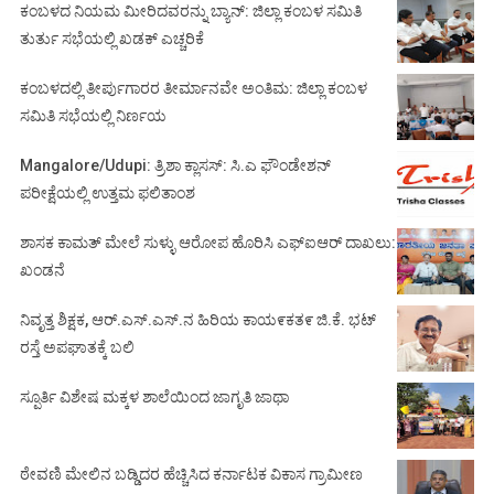
ಕಂಬಳದ ನಿಯಮ ಮೀರಿದವರನ್ನು ಬ್ಯಾನ್: ಜಿಲ್ಲಾ ಕಂಬಳ ಸಮಿತಿ
ತುರ್ತು ಸಭೆಯಲ್ಲಿ ಖಡಕ್ ಎಚ್ಚರಿಕೆ
ಕಂಬಳದಲ್ಲಿ ತೀರ್ಪುಗಾರರ ತೀರ್ಮಾನವೇ ಅಂತಿಮ: ಜಿಲ್ಲಾ ಕಂಬಳ
ಸಮಿತಿ ಸಭೆಯಲ್ಲಿ ನಿರ್ಣಯ
Mangalore/Udupi: ತ್ರಿಶಾ ಕ್ಲಾಸಸ್: ಸಿ.ಎ ಫೌಂಡೇಶನ್
ಪರೀಕ್ಷೆಯಲ್ಲಿ ಉತ್ತಮ ಫಲಿತಾಂಶ
ಶಾಸಕ ಕಾಮತ್ ಮೇಲೆ ಸುಳ್ಳು ಆರೋಪ ಹೊರಿಸಿ ಎಫ್‌ಐಆರ್ ದಾಖಲು:
ಖಂಡನೆ
ನಿವೃತ್ತ ಶಿಕ್ಷಕ, ಆರ್.ಎಸ್.ಎಸ್.ನ ಹಿರಿಯ ಕಾಯ೯ಕತ೯ ಜಿ.ಕೆ. ಭಟ್
ರಸ್ತೆ ಅಪಘಾತಕ್ಕೆ ಬಲಿ
ಸ್ಪೂರ್ತಿ ವಿಶೇಷ ಮಕ್ಕಳ ಶಾಲೆಯಿಂದ ಜಾಗೃತಿ ಜಾಥಾ
ಠೇವಣಿ ಮೇಲಿನ ಬಡ್ಡಿದರ ಹೆಚ್ಚಿಸಿದ ಕರ್ನಾಟಕ ವಿಕಾಸ ಗ್ರಾಮೀಣ