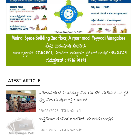
LATEST ARTICLE
ಇತಿಹಾಸ ಹೇಳದ ಅದೆಷ್ಟೋ ವಿಷಯಗಳಿಗೆ ವೇದಿಕೆಯಾದ ಕೃತಿ:
ಪ್ರೊ. ವಿಜಯ ಪೂಣಚ್ಚ ತಂಬಂಡ
08/08/2026 - T?t Nh?n xét
ಗುತ್ತಿಗೆದಾರ ಡೇವಿಡ್ ಶೂಟೌಟ್: ಮೂವರ ಬಂಧನ
08/08/2026 - T?t Nh?n xét