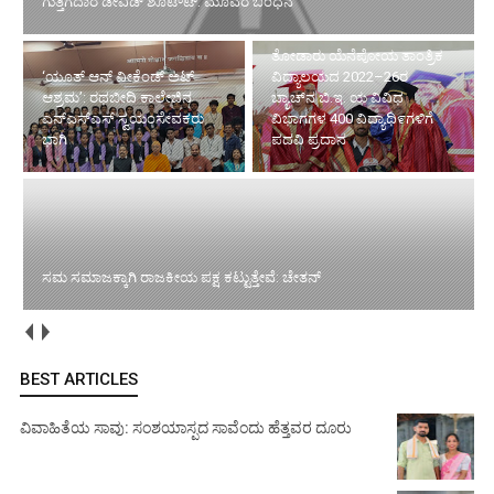
ಗುತ್ತಿಗೆದಾರ ಡೇವಿಡ್ ಶೂಟೌಟ್: ಮೂವರ ಬಂಧನ
ತೋಡಾರು ಯೆನೆಪೋಯ ತಾಂತ್ರಿಕ
‘ಯೂತ್ ಆನ್ ವೀಕೆಂಡ್ ಅಟ್
ವಿದ್ಯಾಲಯದ 2022–26ರ
ಆಶ್ರಮ’: ರಥಬೀದಿ ಕಾಲೇಜಿನ
ಬ್ಯಾಚ್‌ನ ಬಿ.ಇ. ಯ ವಿವಿಧ
ಎನ್‌ಎಸ್‌ಎಸ್ ಸ್ವಯಂಸೇವಕರು
ವಿಭಾಗಗಳ 400 ವಿದ್ಯಾಥಿ೯ಗಳಿಗೆ
ಭಾಗಿ
ಪದವಿ ಪ್ರದಾನ
ಸಮ ಸಮಾಜಕ್ಕಾಗಿ ರಾಜಕೀಯ ಪಕ್ಷ ಕಟ್ಟುತ್ತೇವೆ: ಚೇತನ್
BEST ARTICLES
ವಿವಾಹಿತೆಯ ಸಾವು: ಸಂಶಯಾಸ್ಪದ ಸಾವೆಂದು ಹೆತ್ತವರ ದೂರು