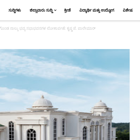
ಸುದ್ದಿಗಳು
ಜಿಲ್ಲಾವಾರು ಸುದ್ದಿ
ಕ್ರೀಡೆ
ವಿದ್ಯಾರ್ಥಿ ಮತ್ತು ಉದ್ಯೋಗ
ವಿಶೇಷ
ಗೊಂಡ ನಾಲ್ಕು ಭವ್ಯ ಸಭಾಭವನಗಳ ಲೋಕಾರ್ಪಣೆ: ಕೃಷ್ಣ ಜೆ. ಪಾಲೇಮಾರ್