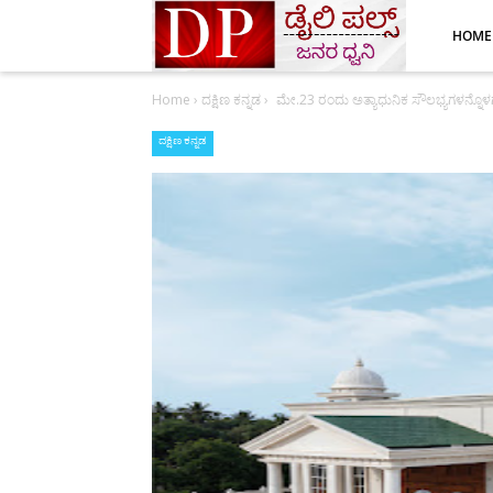
HOME
Home
›
ದಕ್ಷಿಣ ಕನ್ನಡ
›
ಮೇ.23 ರಂದು ಅತ್ಯಾಧುನಿಕ ಸೌಲಭ್ಯಗಳನ್ನೊಳ
ದಕ್ಷಿಣ ಕನ್ನಡ