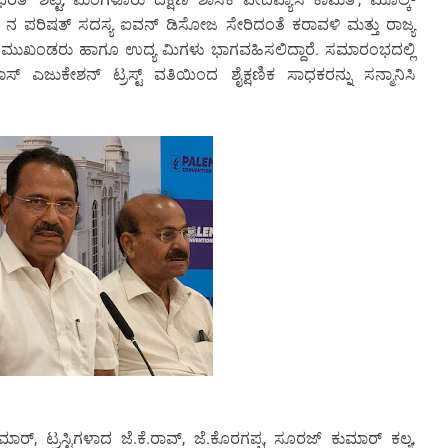
ನ ಪರಿಷತ್ ಸದಸ್ಯ ಐವನ್ ಡಿಸೋಜ ಸೇರಿದಂತೆ ಕರಾವಳಿ ಮತ್ತು ರಾಜ್ಯ
ಮುಖಂಡರು ಹಾಗೂ ಉದ್ಯ ಮಿಗಳು ಭಾಗವಹಿಸಲಿದ್ದಾರೆ. ಸಮಾರಂಭದಲ್ಲಿ
ಿಕಾಸ್ ಎಜುಕೇಶನ್ ಟ್ರಸ್ಟ್ ವತಿಯಿಂದ ಶೈಕ್ಷಣಿಕ ಸಾಧಕರನ್ನು ಸನ್ಮಾನಿಸಿ
ೇಮಾರ್, ಟ್ರಸ್ಟಿಗಳಾದ ಜೆ.ಕೆ.ರಾವ್, ಜೆ.ಕೊರಗಪ್ಪ, ಸೂರಜ್ ಕುಮಾರ್ ಕಲ್ಯ,