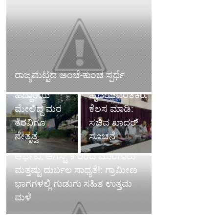
ಆರ್ಭಟ, ಆಗಸ್ಟ್
9 ರಿಂದ
ಮುಂಗಾರು
ರಸ್ತೆ ಹೊಂಡ ಮುಚ್ಚಿದ ವೈದ್ಯರು,
ಅಧಿಕಾರಿಗಳು
ಮತ್ತಷ್ಟು
ಹೆದ್ದಾರಿಯ ಮೇಲಿದ್ದ ಮರ ತೆರವಿಗೂ
ಬುದ್ದಿವಂತಿಕೆಯ
ದುರ್ಬಲ
ನೇತೃತ್ವ
ಜತೆಗೆ
ಸಾಧ್ಯತೆ!:
ಹೃದಯವಂತಿಕೆಯಿಂದ
ಗ್ರಾಮೀಣ
ಕೆಲಸ ಮಾಡಿ:
ಭಾಗಗಳಲ್ಲಿ
ಸಚಿವ ಖಾದರ್
ಗುಡುಗು ಸಹಿತ
ಸೂಚನೆ
ಉತ್ತಮ ಮಳೆ
ಎಸ್.ಐ.ಆರ್-ಅಹ೯ ಮತದಾರರನ್ನು ಕೈ
ಬಿಡಲ್ಲ', ಅನಹ೯ರನ್ನು ಇಟ್ಟುಕೊಳ್ಳಲ್ಲ:
ಮತದಾರರ ನೋಂದಣಾಧಿಕಾರಿ
ಮೇಘನಾ ಆರ್. ಸ್ಪಷ್ಠನೆ