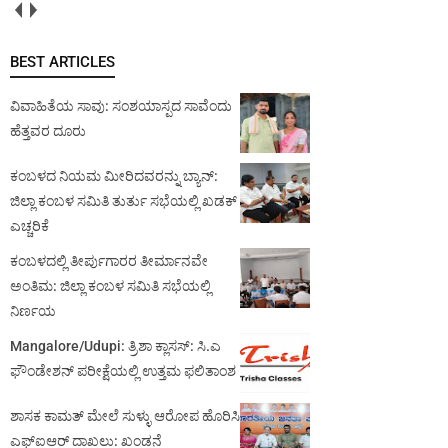
BEST ARTICLES
ವಿವಾಹಿತೆಯ ಸಾವು: ಸಂಶಯಾಸ್ಪದ ಸಾವೆಂದು
ಹೆತ್ತವರ ದೂರು
ಕಂಬಳದ ನಿಯಮ ಮೀರಿದವರನ್ನು ಬ್ಯಾನ್:
ಜಿಲ್ಲಾ ಕಂಬಳ ಸಮಿತಿ ತುರ್ತು ಸಭೆಯಲ್ಲಿ ಖಡಕ್
ಎಚ್ಚರಿಕೆ
ಕಂಬಳದಲ್ಲಿ ತೀರ್ಪುಗಾರರ ತೀರ್ಮಾನವೇ
ಅಂತಿಮ: ಜಿಲ್ಲಾ ಕಂಬಳ ಸಮಿತಿ ಸಭೆಯಲ್ಲಿ
ನಿರ್ಣಯ
Mangalore/Udupi: ತ್ರಿಶಾ ಕ್ಲಾಸಸ್: ಸಿ.ಎ
ಫೌಂಡೇಶನ್ ಪರೀಕ್ಷೆಯಲ್ಲಿ ಉತ್ತಮ ಫಲಿತಾಂಶ
ಶಾಸಕ ಕಾಮತ್ ಮೇಲೆ ಸುಳ್ಳು ಆರೋಪ ಹೊರಿಸಿ
ಎಫ್‌ಐಆರ್ ದಾಖಲು: ಖಂಡನೆ