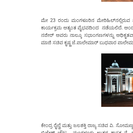
ಮೇ 23 ರಂದು ಮಂಗಳೂರಿನ ಮೇರಿಹಿಲ್‌ನಲ್ಲಿರುವ ಪಾಲ
ಕಾರ್ಯಕ್ರಮ ಅತ್ಯಂತ ವೈಭವದಿಂದ ನಡೆಯಲಿದೆ. ಅಂದು ಬೆ
ನಜೀರ್ ಅವರು ನಾಲ್ಕೂ ಸಭಾಂಗಣಗಳನ್ನು ಅಧಿಕೃತವಾಗಿ 
ಮಾಜಿ ಸಚಿವ ಕೃಷ್ಣ ಜೆ.ಪಾಲೇಮಾರ್ ಬುಧವಾರ ಪಾಲೇಮಾರ್ ಕನ್
ಕೇಂದ್ರ ರೈಲ್ವೆ ಮತ್ತು ಜಲಶಕ್ತಿ ರಾಜ್ಯ ಸಚಿವ ವಿ. ಸೋಮ
ಬ್ರಿಜೇಶ್ ಚೌಟ, ಮಂಗಳೂರು ಉತ್ತರ ಶಾಸಕ ವೈ. ಭರ