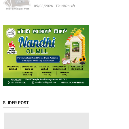
05/08/2026 - T?t Nh?n xét
SLIDER POST
ಕರಾವಳಿಯಲ್ಲಿ
ತಗ್ಗಿದ ಮಳೆಯ