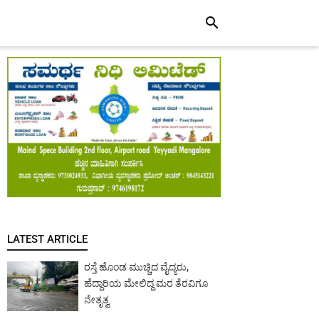
search
LATEST ARTICLE
ರಸ್ತೆ ಹೊಂಡ ಮುಚ್ಚಿದ ವೈದ್ಯರು,
ಹೆದ್ದಾರಿಯ ಮೇಲಿದ್ದ ಮರ ತೆರವಿಗೂ
ನೇತೃತ್ವ