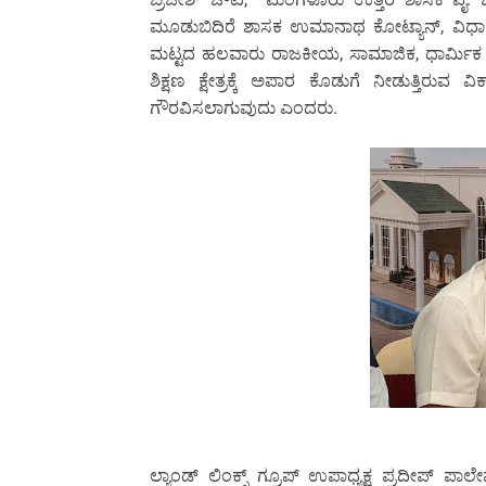
ಮೂಡುಬಿದಿರೆ ಶಾಸಕ ಉಮಾನಾಥ ಕೋಟ್ಯಾನ್, ವಿಧಾ 
ಮಟ್ಟದ ಹಲವಾರು ರಾಜಕೀಯ, ಸಾಮಾಜಿಕ, ಧಾರ್ಮಿಕ 
ಶಿಕ್ಷಣ ಕ್ಷೇತ್ರಕ್ಕೆ ಅಪಾರ ಕೊಡುಗೆ ನೀಡುತ್ತಿರುವ ವ
ಗೌರವಿಸಲಾಗುವುದು ಎಂದರು.
ಲ್ಯಾಂಡ್ ಲಿಂಕ್ಸ್ ಗ್ರೂಪ್ ಉಪಾಧ್ಯಕ್ಷ ಪ್ರದೀಪ್ ಪಾಲ