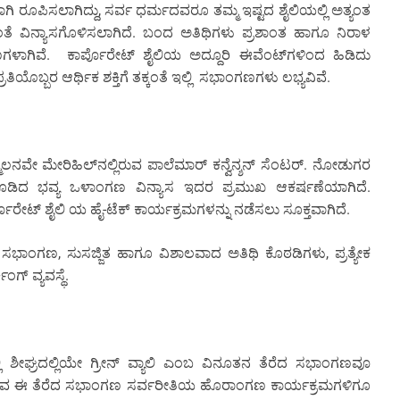
 ರೂಪಿಸಲಾಗಿದ್ದು, ಸರ್ವ ಧರ್ಮದವರೂ ತಮ್ಮ ಇಷ್ಟದ ಶೈಲಿಯಲ್ಲಿ ಅತ್ಯಂತ
 ವಿನ್ಯಾಸಗೊಳಿಸಲಾಗಿದೆ. ಬಂದ ಅತಿಥಿಗಳು ಪ್ರಶಾಂತ ಹಾಗೂ ನಿರಾಳ
ಳಾಗಿವೆ. ಕಾರ್ಪೊರೇಟ್ ಶೈಲಿಯ ಅದ್ದೂರಿ ಈವೆಂಟ್‌ಗಳಿಂದ ಹಿಡಿದು
ಿಯೊಬ್ಬರ ಆರ್ಥಿಕ ಶಕ್ತಿಗೆ ತಕ್ಕಂತೆ ಇಲ್ಲಿ ಸಭಾಂಗಣಗಳು ಲಭ್ಯವಿವೆ.
ಿಲನವೇ ಮೇರಿಹಿಲ್‌ನಲ್ಲಿರುವ ಪಾಲೆಮಾರ್ ಕನ್ವೆನ್ಶನ್ ಸೆಂಟರ್. ನೋಡುಗರ
ದ ಭವ್ಯ ಒಳಾಂಗಣ ವಿನ್ಯಾಸ ಇದರ ಪ್ರಮುಖ ಆಕರ್ಷಣೆಯಾಗಿದೆ.
ೇಟ್ ಶೈಲಿ ಯ ಹೈ-ಟೆಕ್ ಕಾರ್ಯಕ್ರಮಗಳನ್ನು ನಡೆಸಲು ಸೂಕ್ತವಾಗಿದೆ.
 ಸಭಾಂಗಣ, ಸುಸಜ್ಜಿತ ಹಾಗೂ ವಿಶಾಲವಾದ ಅತಿಥಿ ಕೊಠಡಿಗಳು, ಪ್ರತ್ಯೇಕ
ಗ್ ವ್ಯವಸ್ಥೆ.
ಶೀಘ್ರದಲ್ಲಿಯೇ ಗ್ರೀನ್ ವ್ಯಾಲಿ ಎಂಬ ವಿನೂತನ ತೆರೆದ ಸಭಾಂಗಣವೂ
ಶ ಇರುವ ಈ ತೆರೆದ ಸಭಾಂಗಣ ಸರ್ವರೀತಿಯ ಹೊರಾಂಗಣ ಕಾರ್ಯಕ್ರಮಗಳಿಗೂ