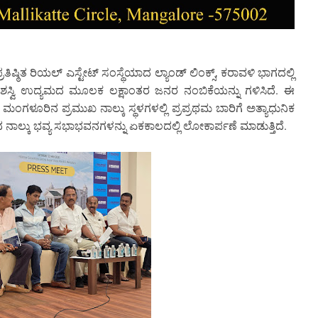
ಠಿತ ರಿಯಲ್ ಎಸ್ಟೇಟ್ ಸಂಸ್ಥೆಯಾದ ಲ್ಯಾಂಡ್ ಲಿಂಕ್ಸ್, ಕರಾವಳಿ ಭಾಗದಲ್ಲಿ
ಯಶಸ್ವಿ ಉದ್ಯಮದ ಮೂಲಕ ಲಕ್ಷಾಂತರ ಜನರ ನಂಬಿಕೆಯನ್ನು ಗಳಿಸಿದೆ. ಈ
ಂಗಳೂರಿನ ಪ್ರಮುಖ ನಾಲ್ಕು ಸ್ಥಳಗಳಲ್ಲಿ ಪ್ರಪ್ರಥಮ ಬಾರಿಗೆ ಅತ್ಯಾಧುನಿಕ
ಾಲ್ಕು ಭವ್ಯ ಸಭಾಭವನಗಳನ್ನು ಏಕಕಾಲದಲ್ಲಿ ಲೋಕಾರ್ಪಣೆ ಮಾಡುತ್ತಿದೆ.