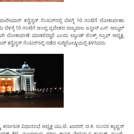
ೇಮಾರ್ ಕನ್ವೆನ್ಶನ್ ಸೆಂಟರ್‌ನಲ್ಲಿ ಬೆಳಗ್ಗೆ 10 ಗಂಟೆಗೆ ಲೋಕಾರ್ಪಣಾ
ಳಗ್ಗೆ 10 ಗಂಟೆಗೆ ಆಂಧ್ರ ಪ್ರದೇಶದ ರಾಜ್ಯಪಾಲ ಜಸ್ಟೀಸ್ ಎಸ್. ಅಬ್ದುಲ್
ಲೋಕಾರ್ಪಣೆ ಮಾಡಲಿದ್ದಾರೆ ಎಂದು ಲ್ಯಾಂಡ್ ಲಿಂಕ್ಸ್ ಗ್ರೂಪ್ ಅಧ್ಯಕ್ಷ,
ವೆನ್ಶನ್ ಸೆಂಟರ್‌ನಲ್ಲಿ ನಡೆದ ಸುದ್ದಿಗೋಷ್ಠಿಯಲ್ಲಿ ತಿಳಿಸಿದರು.
ಣ್ಣ, ಕರ್ನಾಟಕ ವಿಧಾನಸಭೆ ಅಧ್ಯಕ್ಷ ಯು.ಟಿ. ಖಾದರ್, ದ.ಕ. ಸಂಸದ ಕ್ಯಾಪ್ಟನ್
ತ್ ಶೆಟ್ಟಿ, ಮಂಗಳೂರು ದಕ್ಷಿಣ ಶಾಸಕ ವೇದವ್ಯಾಸ ಕಾಮತ್, ಮೂಲ್ಕಿ-