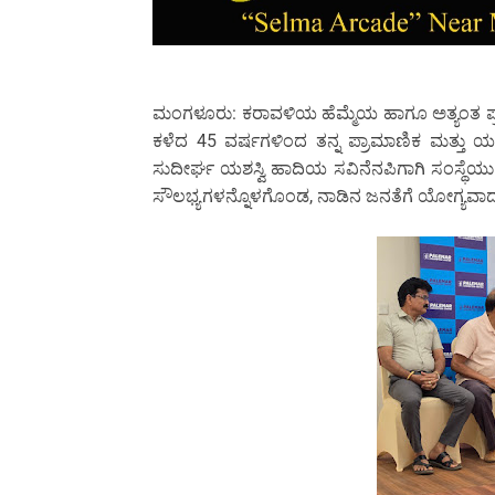
ಮಂಗಳೂರು: ಕರಾವಳಿಯ ಹೆಮ್ಮೆಯ ಹಾಗೂ ಅತ್ಯಂತ ಪ್ರತಿಷ್
ಕಳೆದ 45 ವರ್ಷಗಳಿಂದ ತನ್ನ ಪ್ರಾಮಾಣಿಕ ಮತ್ತು 
ಸುದೀರ್ಘ ಯಶಸ್ವಿ ಹಾದಿಯ ಸವಿನೆನಪಿಗಾಗಿ ಸಂಸ್ಥೆಯು ಮ
ಸೌಲಭ್ಯಗಳನ್ನೊಳಗೊಂಡ, ನಾಡಿನ ಜನತೆಗೆ ಯೋಗ್ಯವಾದ ನ