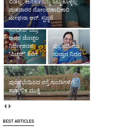
ಬಿಡಲ್ಲ', ಅನಹ೯ರನ್ನು ಇಟ್ಟುಕೊಳ್ಳಲ್ಲ:
ಮತದಾರರ ನೋಂದಣಾಧಿಕಾರಿ
ಮೇಘನಾ ಆರ್. ಸ್ಪಷ್ಠನೆ
ಸಂದೀಪ್ ಬೆದ್ರ
ಅವರ ಚೊಚ್ಚಲ
ನಿದೇ೯ಶನದ
ಪ್ರೊ. ವಹೀದಾ
"ಪಿಚ್ಚರ್" ತೆರೆಗೆ
ಸುಲ್ತಾನ ನಿಧನ
ಪುರಸಭೆಯಿಂದ ರಸ್ತೆ ಗುಂಡಿಗಳಿಗೆ
ತಾತ್ಕಾಲಿಕ ಮುಕ್ತಿ
BEST ARTICLES