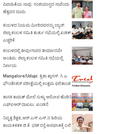
ವಿವಾಹಿತೆಯ ಸಾವು: ಸಂಶಯಾಸ್ಪದ ಸಾವೆಂದು
ಹೆತ್ತವರ ದೂರು
ಕಂಬಳದ ನಿಯಮ ಮೀರಿದವರನ್ನು ಬ್ಯಾನ್:
ಜಿಲ್ಲಾ ಕಂಬಳ ಸಮಿತಿ ತುರ್ತು ಸಭೆಯಲ್ಲಿ ಖಡಕ್
ಎಚ್ಚರಿಕೆ
ಕಂಬಳದಲ್ಲಿ ತೀರ್ಪುಗಾರರ ತೀರ್ಮಾನವೇ
ಅಂತಿಮ: ಜಿಲ್ಲಾ ಕಂಬಳ ಸಮಿತಿ ಸಭೆಯಲ್ಲಿ
ನಿರ್ಣಯ
Mangalore/Udupi: ತ್ರಿಶಾ ಕ್ಲಾಸಸ್: ಸಿ.ಎ
ಫೌಂಡೇಶನ್ ಪರೀಕ್ಷೆಯಲ್ಲಿ ಉತ್ತಮ ಫಲಿತಾಂಶ
ಶಾಸಕ ಕಾಮತ್ ಮೇಲೆ ಸುಳ್ಳು ಆರೋಪ ಹೊರಿಸಿ
ಎಫ್‌ಐಆರ್ ದಾಖಲು: ಖಂಡನೆ
ನಿವೃತ್ತ ಶಿಕ್ಷಕ, ಆರ್.ಎಸ್.ಎಸ್.ನ ಹಿರಿಯ
ಕಾಯ೯ಕತ೯ ಜಿ.ಕೆ. ಭಟ್ ರಸ್ತೆ ಅಪಘಾತಕ್ಕೆ ಬಲಿ