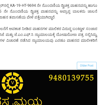
ಾರ್‌ನಲ್ಲಿ KA-19-HT-9694 ನೇ ನೊಂದಣಿಯ ದ್ವಿಚಕ್ರ ವಾಹನವನ್ನು ಹಾಗೂ
ನೇ ನೊಂದಣಿಯ ದ್ವಿಚಕ್ರ ವಾಹನವನ್ನು ಅಪ್ರಾಪ್ತ ಬಾಲಕರು ಚಾಲನೆ
ಹನ ತಪಾಸಣೆಯ ವೇಳೆ ಪತ್ತೆಯಾಗಿದ್ದಾರೆ.
ಾಹನ ಚಾಲನೆಗೆ ಅವಕಾಶ ನೀಡಿದ ವಾಹನಗಳ ಮಾಲಿಕರ ವಿರುದ್ಧ ಬಂಟ್ವಾಳ ಸಂಚಾರ
 ಮತ್ತು ಜೆ.ಎಂ.ಎಫ್.ಸಿ ನ್ಯಾಯಾಲಯಕ್ಕೆ ದೋಷಾರೋಣ ಪತ್ರ ಸಲ್ಲಿಸಿದ್ದು,
ಗಳ ವಿಚಾರಣೆ ನಡೆಸಿದ ನ್ಯಾಯಾಲಯವು ಎರಡೂ ವಾಹನದ ಮಾಲೀಕರಿಗೆ
Older Post