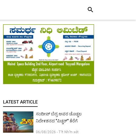
search
LATEST ARTICLE
ಸಂದೀಪ್ ಬೆದ್ರ ಅವರ ಚೊಚ್ಚಲ
ನಿದೇ೯ಶನದ "ಪಿಚ್ಚರ್" ತೆರೆಗೆ
06/08/2026 - T?t Nh?n xét