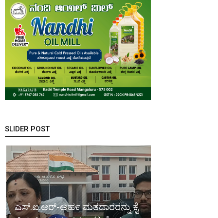
SLIDER POST
ಎಸ್.ಐ.ಆರ್-ಅಹ೯ ಮತದಾರರನ್ನು ಕೈ