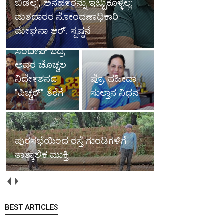
ಬಿಡಲ್ಲ', ಅನಹ೯ರನ್ನು ಇಟ್ಟುಕೊಳ್ಳಲ್ಲ:
ಮತದಾರರ ನೋಂದಣಾಧಿಕಾರಿ
ಮೇಘನಾ ಆರ್. ಸ್ಪಷ್ಠನೆ
ಸಂದೀಪ್ ಬೆದ್ರ
ಅವರ ಚೊಚ್ಚಲ
ನಿದೇ೯ಶನದ
ಪ್ರೊ. ವಹೀದಾ
"ಪಿಚ್ಚರ್" ತೆರೆಗೆ
ಸುಲ್ತಾನ ನಿಧನ
ಪುರಸಭೆಯಿಂದ ರಸ್ತೆ ಗುಂಡಿಗಳಿಗೆ
ತಾತ್ಕಾಲಿಕ ಮುಕ್ತಿ
BEST ARTICLES