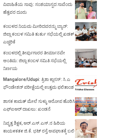
ವಿವಾಹಿತೆಯ ಸಾವು: ಸಂಶಯಾಸ್ಪದ ಸಾವೆಂದು
ಹೆತ್ತವರ ದೂರು
ಕಂಬಳದ ನಿಯಮ ಮೀರಿದವರನ್ನು ಬ್ಯಾನ್:
ಜಿಲ್ಲಾ ಕಂಬಳ ಸಮಿತಿ ತುರ್ತು ಸಭೆಯಲ್ಲಿ ಖಡಕ್
ಎಚ್ಚರಿಕೆ
ಕಂಬಳದಲ್ಲಿ ತೀರ್ಪುಗಾರರ ತೀರ್ಮಾನವೇ
ಅಂತಿಮ: ಜಿಲ್ಲಾ ಕಂಬಳ ಸಮಿತಿ ಸಭೆಯಲ್ಲಿ
ನಿರ್ಣಯ
Mangalore/Udupi: ತ್ರಿಶಾ ಕ್ಲಾಸಸ್: ಸಿ.ಎ
ಫೌಂಡೇಶನ್ ಪರೀಕ್ಷೆಯಲ್ಲಿ ಉತ್ತಮ ಫಲಿತಾಂಶ
ಶಾಸಕ ಕಾಮತ್ ಮೇಲೆ ಸುಳ್ಳು ಆರೋಪ ಹೊರಿಸಿ
ಎಫ್‌ಐಆರ್ ದಾಖಲು: ಖಂಡನೆ
ನಿವೃತ್ತ ಶಿಕ್ಷಕ, ಆರ್.ಎಸ್.ಎಸ್.ನ ಹಿರಿಯ
ಕಾಯ೯ಕತ೯ ಜಿ.ಕೆ. ಭಟ್ ರಸ್ತೆ ಅಪಘಾತಕ್ಕೆ ಬಲಿ