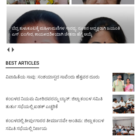
ಬೆದ್ರ ತುಳುಕೂಟಕ್ಕೆ ಮಹಿಳಾಮಣಿಗಳ ಸಾರಥ್ಯ: ನೂತನ ಅಧ್ಯಕ್ಷರಾಗಿ ಜಯಂತಿ
ಎಸ್. ಬಂಗೇರ, ಕಾಯ೯ದಶಿ೯ಯಾಗಿ ಚೇತನಾ ಹೆಗ್ಡೆ ಆಯ್ಕೆ
BEST ARTICLES
ವಿವಾಹಿತೆಯ ಸಾವು: ಸಂಶಯಾಸ್ಪದ ಸಾವೆಂದು ಹೆತ್ತವರ ದೂರು
ಕಂಬಳದ ನಿಯಮ ಮೀರಿದವರನ್ನು ಬ್ಯಾನ್: ಜಿಲ್ಲಾ ಕಂಬಳ ಸಮಿತಿ
ತುರ್ತು ಸಭೆಯಲ್ಲಿ ಖಡಕ್ ಎಚ್ಚರಿಕೆ
ಕಂಬಳದಲ್ಲಿ ತೀರ್ಪುಗಾರರ ತೀರ್ಮಾನವೇ ಅಂತಿಮ: ಜಿಲ್ಲಾ ಕಂಬಳ
ಸಮಿತಿ ಸಭೆಯಲ್ಲಿ ನಿರ್ಣಯ