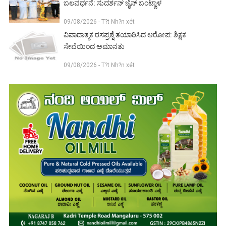
ಬಲವರ್ಧನೆ: ಸುದರ್ಶನ್ ಜೈನ್ ಬಂಟ್ವಾಳ
09/08/2026 - T?t Nh?n xét
ವಿವಾದಾತ್ಮಕ ರಸಪ್ರಶ್ನೆ ತಯಾರಿಸಿದ ಆರೋಪ: ಶಿಕ್ಷಕ
ಸೇವೆಯಿಂದ ಅಮಾನತು
09/08/2026 - T?t Nh?n xét