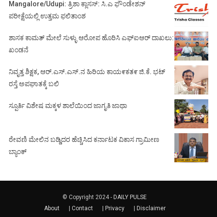
Mangalore/Udupi: ತ್ರಿಶಾ ಕ್ಲಾಸಸ್: ಸಿ.ಎ ಫೌಂಡೇಶನ್
ಪರೀಕ್ಷೆಯಲ್ಲಿ ಉತ್ತಮ ಫಲಿತಾಂಶ
ಶಾಸಕ ಕಾಮತ್ ಮೇಲೆ ಸುಳ್ಳು ಆರೋಪ ಹೊರಿಸಿ ಎಫ್‌ಐಆರ್ ದಾಖಲು:
ಖಂಡನೆ
ನಿವೃತ್ತ ಶಿಕ್ಷಕ, ಆರ್.ಎಸ್.ಎಸ್.ನ ಹಿರಿಯ ಕಾಯ೯ಕತ೯ ಜಿ.ಕೆ. ಭಟ್
ರಸ್ತೆ ಅಪಘಾತಕ್ಕೆ ಬಲಿ
ಸ್ಪೂರ್ತಿ ವಿಶೇಷ ಮಕ್ಕಳ ಶಾಲೆಯಿಂದ ಜಾಗೃತಿ ಜಾಥಾ
ಠೇವಣಿ ಮೇಲಿನ ಬಡ್ಡಿದರ ಹೆಚ್ಚಿಸಿದ ಕರ್ನಾಟಕ ವಿಕಾಸ ಗ್ರಾಮೀಣ
ಬ್ಯಾಂಕ್
© Copyright 2024 -
DAILY PULSE
About
|
Contact
|
Privacy
|
Disclaimer