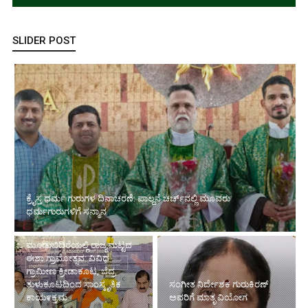
SLIDER POST
ಕ್ರೈಸ್ತ ಧರ್ಮ ಗುರುಗಳ ದಿನಾಚರಣೆ: ಪಾಲ್ದನೆ ಚರ್ಚ್‌ನಲ್ಲಿ ಮೂವರು
ಧರ್ಮಗುರುಗಳಿಗೆ ಸನ್ಮಾನ
ಮೂಡುಬಿದಿರೆಯಲ್ಲಿ ರಾಜ್ಯಮಟ್ಟದ
ಈಶಾ ಗ್ರಾಮೋತ್ಸವ: ವಿವಿಧ
ಗ್ರಾಮೀಣ ಕ್ರೀಡಾಕೂಟ, ಬೆದ್ರ
ತುಳುಕೂಟದಿಂದ ಸಾಂಸ್ಕೃತಿಕ
ಸಂಗೀತ ನಿರ್ದೇಶಕ ಗುರುಕಿರಣ್
ಕಾಯ೯ಕ್ರಮ
ಅವರಿಗೆ ಮಾತೃ ವಿಯೋಗ