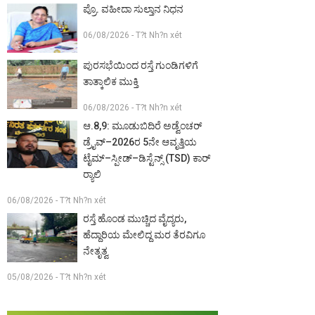
ಪ್ರೊ. ವಹೀದಾ ಸುಲ್ತಾನ ನಿಧನ
06/08/2026 - T?t Nh?n xét
ಪುರಸಭೆಯಿಂದ ರಸ್ತೆ ಗುಂಡಿಗಳಿಗೆ
ತಾತ್ಕಾಲಿಕ ಮುಕ್ತಿ
06/08/2026 - T?t Nh?n xét
ಆ.8,9: ಮೂಡುಬಿದಿರೆ ಅಡ್ವೆಂಚರ್
ಡ್ರೈವ್–2026ರ 5ನೇ ಆವೃತ್ತಿಯ
ಟೈಮ್–ಸ್ಪೀಡ್–ಡಿಸ್ಟೆನ್ಸ್ (TSD) ಕಾರ್
ರ‍್ಯಾಲಿ
06/08/2026 - T?t Nh?n xét
ರಸ್ತೆ ಹೊಂಡ ಮುಚ್ಚಿದ ವೈದ್ಯರು,
ಹೆದ್ದಾರಿಯ ಮೇಲಿದ್ದ ಮರ ತೆರವಿಗೂ
ನೇತೃತ್ವ
05/08/2026 - T?t Nh?n xét