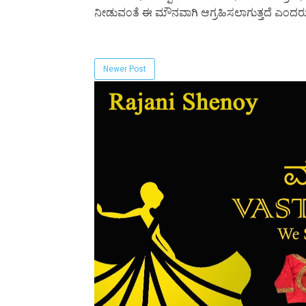
ನೀಡುವಂತೆ ಈ ಮೌನವಾಗಿ ಆಗ್ರಹಿಸಲಾಗುತ್ತದೆ ಎಂದರು
Newer Post