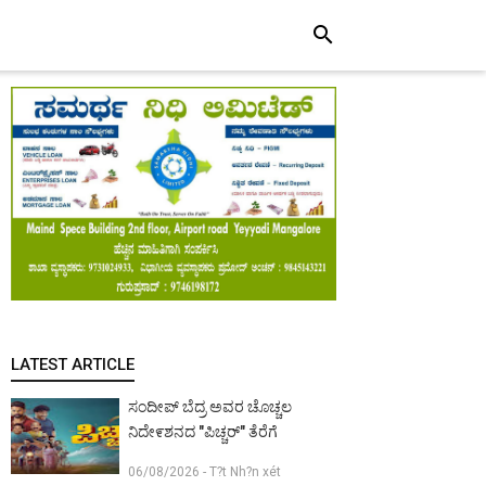
search
LATEST ARTICLE
ಸಂದೀಪ್ ಬೆದ್ರ ಅವರ ಚೊಚ್ಚಲ
ನಿದೇ೯ಶನದ "ಪಿಚ್ಚರ್" ತೆರೆಗೆ
06/08/2026 - T?t Nh?n xét