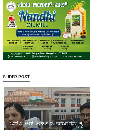
SLIDER POST
ಎಸ್.ಐ.ಆರ್-ಅಹ೯ ಮತದಾರರನ್ನು ಕೈ