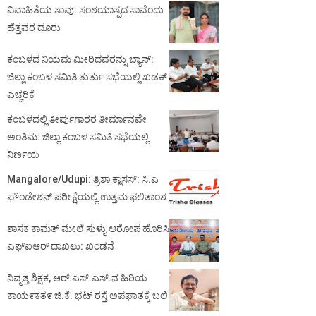
ವಿವಾಹಿತೆಯ ಸಾವು: ಸಂಶಯಾಸ್ಪದ ಸಾವೆಂದು
ಹೆತ್ತವರ ದೂರು
ಕಂಬಳದ ನಿಯಮ ಮೀರಿದವರನ್ನು ಬ್ಯಾನ್:
ಜಿಲ್ಲಾ ಕಂಬಳ ಸಮಿತಿ ತುರ್ತು ಸಭೆಯಲ್ಲಿ ಖಡಕ್
ಎಚ್ಚರಿಕೆ
ಕಂಬಳದಲ್ಲಿ ತೀರ್ಪುಗಾರರ ತೀರ್ಮಾನವೇ
ಅಂತಿಮ: ಜಿಲ್ಲಾ ಕಂಬಳ ಸಮಿತಿ ಸಭೆಯಲ್ಲಿ
ನಿರ್ಣಯ
Mangalore/Udupi: ತ್ರಿಶಾ ಕ್ಲಾಸಸ್: ಸಿ.ಎ
ಫೌಂಡೇಶನ್ ಪರೀಕ್ಷೆಯಲ್ಲಿ ಉತ್ತಮ ಫಲಿತಾಂಶ
ಶಾಸಕ ಕಾಮತ್ ಮೇಲೆ ಸುಳ್ಳು ಆರೋಪ ಹೊರಿಸಿ
ಎಫ್‌ಐಆರ್ ದಾಖಲು: ಖಂಡನೆ
ನಿವೃತ್ತ ಶಿಕ್ಷಕ, ಆರ್.ಎಸ್.ಎಸ್.ನ ಹಿರಿಯ
ಕಾಯ೯ಕತ೯ ಜಿ.ಕೆ. ಭಟ್ ರಸ್ತೆ ಅಪಘಾತಕ್ಕೆ ಬಲಿ