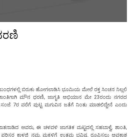
ಧರಣಿ
ಧಗಳಲ್ಲಿ ಬಿರುಕು ಹೋಗಲಾಡಿಸಿ ಭೂಮಿಯ ಮೇಲೆ ರಕ್ತ ಸಿಂಚನ ನಿಲ್ಲಲಿ
 ಶಾಂತಿಗಾಗಿ ಮೌನ ಧರಣಿ, ಜಾಗೃತಿ ಅಭಿಯಾನ ಮೇ 23ರಂದು ನಗರದ
ಂದ ಸಂಜೆ 7ರ ವರೆಗೆ ಪುಟ್ಟ ಮಗುವಿನ ಜತೆಗೆ ನಿಂತು ಮಾಡಲಿದ್ದೇನೆ ಎಂದು
್ಲಿ ಮಾತನಾಡಿದ ಅವರು, ಈ ಚಳವಳಿ ಜಾಗತಿಕ ಮಟ್ಟದಲ್ಲಿ ಸಹಬಾಳ್ವೆ, ಶಾಂತಿ,
, ಪರಿಸರ ಕಾಳಜಿ ನಮ್ಮ ಮಕ್ಕಳಿಗೆ ಉತ್ತಮ ಭವಿಷ್ಯ ರೂಪಿಸಲು ಅವಕಾಶ