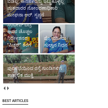
ಬಿಡಲ್ಲ', ಅನಹ೯ರನ್ನು ಇಟ್ಟುಕೊಳ್ಳಲ್ಲ:
ಮತದಾರರ ನೋಂದಣಾಧಿಕಾರಿ
ಮೇಘನಾ ಆರ್. ಸ್ಪಷ್ಠನೆ
ಸಂದೀಪ್ ಬೆದ್ರ
ಅವರ ಚೊಚ್ಚಲ
ನಿದೇ೯ಶನದ
ಪ್ರೊ. ವಹೀದಾ
"ಪಿಚ್ಚರ್" ತೆರೆಗೆ
ಸುಲ್ತಾನ ನಿಧನ
ಪುರಸಭೆಯಿಂದ ರಸ್ತೆ ಗುಂಡಿಗಳಿಗೆ
ತಾತ್ಕಾಲಿಕ ಮುಕ್ತಿ
BEST ARTICLES