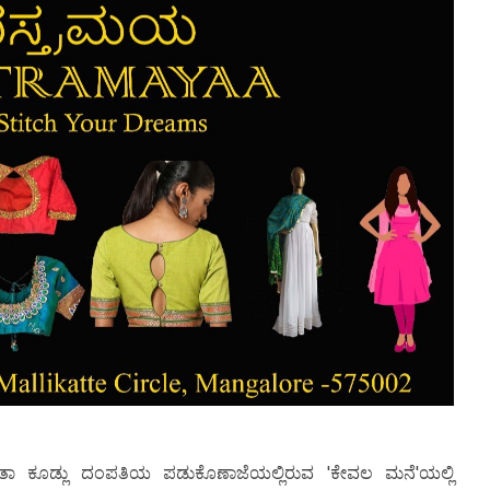
ಿತಾ ಕೂಡ್ಲು ದಂಪತಿಯ ಪಡುಕೊಣಾಜೆಯಲ್ಲಿರುವ 'ಕೇವಲ ಮನೆ'ಯಲ್ಲಿ