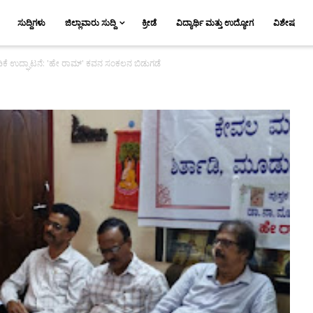
ಸುದ್ದಿಗಳು
ಜಿಲ್ಲಾವಾರು ಸುದ್ದಿ
ಕ್ರೀಡೆ
ವಿದ್ಯಾರ್ಥಿ ಮತ್ತು ಉದ್ಯೋಗ
ವಿಶೇಷ
ಕೆ ಉದ್ಘಾಟನೆ: 'ಹೇ ರಾಮ್' ಕವನ ಸಂಕಲನ ಬಿಡುಗಡೆ