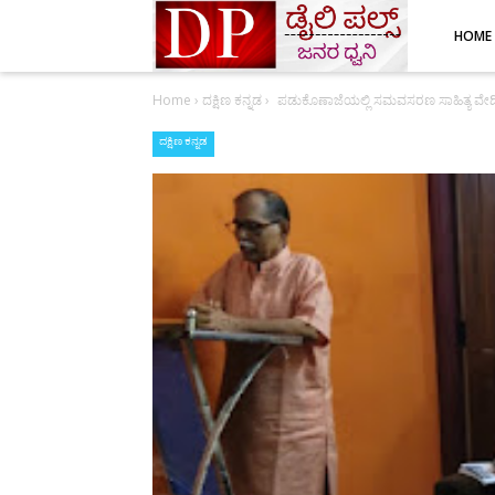
HOME
Home
›
ದಕ್ಷಿಣ ಕನ್ನಡ
›
ಪಡುಕೊಣಾಜೆಯಲ್ಲಿ ಸಮವಸರಣ ಸಾಹಿತ್ಯ ವೇದಿ
ದಕ್ಷಿಣ ಕನ್ನಡ