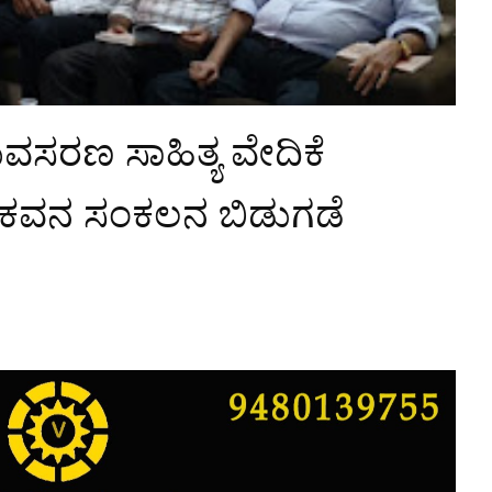
ಸರಣ ಸಾಹಿತ್ಯ ವೇದಿಕೆ
' ಕವನ ಸಂಕಲನ ಬಿಡುಗಡೆ