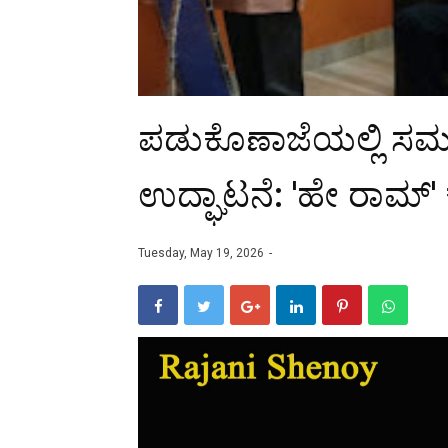
ಪಡುಕೊಣಾಜೆಯಲ್ಲಿ ಸಮವ
ಉದ್ಘಾಟನೆ: 'ಹೇ ರಾಮ್
Tuesday, May 19, 2026