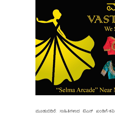
ಮೂಡುಬಿದಿರೆ: ಸಾಹಿತಿಗಳಾದ ಟಿಎನ್ ಖಂಡಿಗೆ-ಕವ