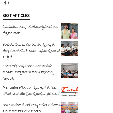
BEST ARTICLES
ವಿವಾಹಿತೆಯ ಸಾವು: ಸಂಶಯಾಸ್ಪದ ಸಾವೆಂದು
ಹೆತ್ತವರ ದೂರು
ಕಂಬಳದ ನಿಯಮ ಮೀರಿದವರನ್ನು ಬ್ಯಾನ್:
ಜಿಲ್ಲಾ ಕಂಬಳ ಸಮಿತಿ ತುರ್ತು ಸಭೆಯಲ್ಲಿ ಖಡಕ್
ಎಚ್ಚರಿಕೆ
ಕಂಬಳದಲ್ಲಿ ತೀರ್ಪುಗಾರರ ತೀರ್ಮಾನವೇ
ಅಂತಿಮ: ಜಿಲ್ಲಾ ಕಂಬಳ ಸಮಿತಿ ಸಭೆಯಲ್ಲಿ
ನಿರ್ಣಯ
Mangalore/Udupi: ತ್ರಿಶಾ ಕ್ಲಾಸಸ್: ಸಿ.ಎ
ಫೌಂಡೇಶನ್ ಪರೀಕ್ಷೆಯಲ್ಲಿ ಉತ್ತಮ ಫಲಿತಾಂಶ
ಶಾಸಕ ಕಾಮತ್ ಮೇಲೆ ಸುಳ್ಳು ಆರೋಪ ಹೊರಿಸಿ
ಎಫ್‌ಐಆರ್ ದಾಖಲು: ಖಂಡನೆ