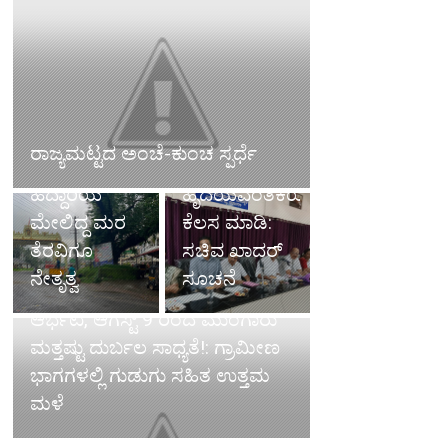
ರಸ್ತೆ ಹೊಂಡ
ಅಧಿಕಾರಿಗಳು
ಮುಚ್ಚಿದ
ಬುದ್ದಿವಂತಿಕೆಯ
ರಾಜ್ಯಮಟ್ಟದ ಅಂಚೆ-ಕುಂಚ ಸ್ಪರ್ಧೆ
ವೈದ್ಯರು,
ಜತೆಗೆ
ಹೆದ್ದಾರಿಯ
ಹೃದಯವಂತಿಕೆಯಿಂದ
ಮೇಲಿದ್ದ ಮರ
ಕೆಲಸ ಮಾಡಿ:
ತೆರವಿಗೂ
ಸಚಿವ ಖಾದರ್
ನೇತೃತ್ವ
ಸೂಚನೆ
ಕರಾವಳಿಯಲ್ಲಿ ತಗ್ಗಿದ ಮಳೆಯ
ಆರ್ಭಟ, ಆಗಸ್ಟ್ 9 ರಿಂದ ಮುಂಗಾರು
ಮತ್ತಷ್ಟು ದುರ್ಬಲ ಸಾಧ್ಯತೆ!: ಗ್ರಾಮೀಣ
ಭಾಗಗಳಲ್ಲಿ ಗುಡುಗು ಸಹಿತ ಉತ್ತಮ
ಮಳೆ