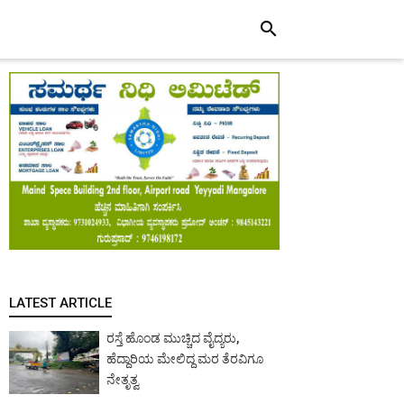
search
LATEST ARTICLE
ರಸ್ತೆ ಹೊಂಡ ಮುಚ್ಚಿದ ವೈದ್ಯರು,
ಹೆದ್ದಾರಿಯ ಮೇಲಿದ್ದ ಮರ ತೆರವಿಗೂ
ನೇತೃತ್ವ