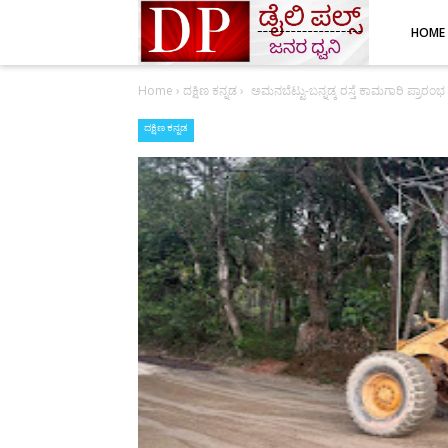
HOME
Home
›
ದಕ್ಷಿಣ ಕನ್ನಡ
›
ಅಮನಬೆಟ್ಟು-ಬನ್ನಡ್ಕ ರಸ್ತೆ ಕಾಮಗಾರಿ ಪ್ರಾರಂಭ
ದಕ್ಷಿಣ ಕನ್ನಡ