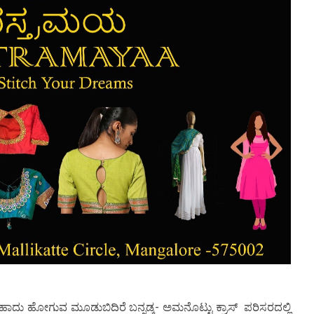
 ಹಾದು ಹೋಗುವ ಮೂಡುಬಿದಿರೆ ಬನ್ನಡ್ಕ- ಅಮನೊಟ್ಟು ಕ್ರಾಸ್ ಪರಿಸರದಲ್ಲಿ