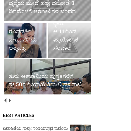
ವೃದ್ಧೆಯ ಮೇಲೆ ಹಲ್ಲೆ: ದರೋಡೆ 3
ಬೆಂ-ಮಂ.
ದಿನದೊಳಗೆ ಆರೋಪಿಗಳ ಬಂಧನ
ವಂದೇ ಭಾರತ್
ರೈಲು:
ರೂಪದರ್ಶಿ
ಆ.11ರಿಂದ
ನೇಣು ಬಿಗಿದು
ಪ್ರಾಯೋಗಿಕ
ಆತ್ಮಹತ್ಯೆ
ಸಂಚಾರ
ತುಳು ಅಕಾಡೆಮಿಯ ಪುಸ್ತಕಗಳಿಗೆ
ಶೇ.50ರ ರಿಯಾಯಿತಿಯಲ್ಲಿ ಮಾರಾಟ
BEST ARTICLES
ವಿವಾಹಿತೆಯ ಸಾವು: ಸಂಶಯಾಸ್ಪದ ಸಾವೆಂದು