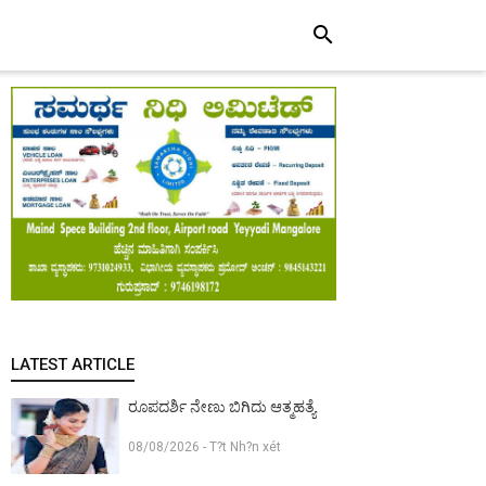
search
LATEST ARTICLE
ರೂಪದರ್ಶಿ ನೇಣು ಬಿಗಿದು ಆತ್ಮಹತ್ಯೆ
08/08/2026 - T?t Nh?n xét