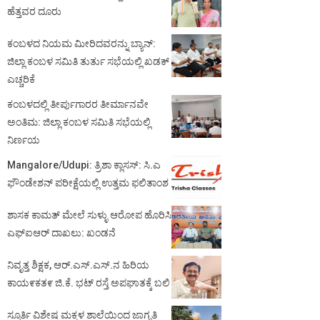
ಹೆತ್ತವರ ದೂರು
ಕಂಬಳದ ನಿಯಮ ಮೀರಿದವರನ್ನು ಬ್ಯಾನ್:
ಜಿಲ್ಲಾ ಕಂಬಳ ಸಮಿತಿ ತುರ್ತು ಸಭೆಯಲ್ಲಿ ಖಡಕ್
ಎಚ್ಚರಿಕೆ
ಕಂಬಳದಲ್ಲಿ ತೀರ್ಪುಗಾರರ ತೀರ್ಮಾನವೇ
ಅಂತಿಮ: ಜಿಲ್ಲಾ ಕಂಬಳ ಸಮಿತಿ ಸಭೆಯಲ್ಲಿ
ನಿರ್ಣಯ
Mangalore/Udupi: ತ್ರಿಶಾ ಕ್ಲಾಸಸ್: ಸಿ.ಎ
ಫೌಂಡೇಶನ್ ಪರೀಕ್ಷೆಯಲ್ಲಿ ಉತ್ತಮ ಫಲಿತಾಂಶ
ಶಾಸಕ ಕಾಮತ್ ಮೇಲೆ ಸುಳ್ಳು ಆರೋಪ ಹೊರಿಸಿ
ಎಫ್‌ಐಆರ್ ದಾಖಲು: ಖಂಡನೆ
ನಿವೃತ್ತ ಶಿಕ್ಷಕ, ಆರ್.ಎಸ್.ಎಸ್.ನ ಹಿರಿಯ
ಕಾಯ೯ಕತ೯ ಜಿ.ಕೆ. ಭಟ್ ರಸ್ತೆ ಅಪಘಾತಕ್ಕೆ ಬಲಿ
ಸ್ಪೂರ್ತಿ ವಿಶೇಷ ಮಕ್ಕಳ ಶಾಲೆಯಿಂದ ಜಾಗೃತಿ