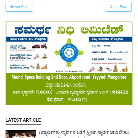
Newer Post
Older Post
LATEST ARTICLE
ವಿದ್ಯಾಥಿ೯ಗಳು ಸ್ಮಾರ್ಟ್ ನ ಜತೆಗೆ ಸ್ಟ್ರೀಟ್ ಸ್ಮಾಟ್೯ ಆಗಿರಬೇಕು: