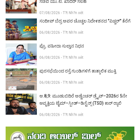
ಸಚಿವ ಯು.ಟಿ. ಖಾದರ್ ಸಲಹೆ
07/08/2026 - T?t Nh?n xét
ಸಂದೀಪ್ ಬೆದ್ರ ಅವರ ಚೊಚ್ಚಲ ನಿದೇ೯ಶನದ "ಪಿಚ್ಚರ್" ತೆರೆಗೆ
06/08/2026 - T?t Nh?n xét
ಪ್ರೊ. ವಹೀದಾ ಸುಲ್ತಾನ ನಿಧನ
06/08/2026 - T?t Nh?n xét
ಪುರಸಭೆಯಿಂದ ರಸ್ತೆ ಗುಂಡಿಗಳಿಗೆ ತಾತ್ಕಾಲಿಕ ಮುಕ್ತಿ
06/08/2026 - T?t Nh?n xét
ಆ.8,9: ಮೂಡುಬಿದಿರೆ ಅಡ್ವೆಂಚರ್ ಡ್ರೈವ್–2026ರ 5ನೇ
ಆವೃತ್ತಿಯ ಟೈಮ್–ಸ್ಪೀಡ್–ಡಿಸ್ಟೆನ್ಸ್ (TSD) ಕಾರ್ ರ‍್ಯಾಲಿ
06/08/2026 - T?t Nh?n xét