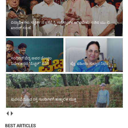
ವಿದ್ಯಾಥಿ೯ಗಳು ಸ್ಮಾರ್ಟ್ ನ ಜತೆಗೆ ಸ್ಟ್ರೀಟ್ ಸ್ಮಾಟ್೯ ಆಗಿರಬೇಕು: ಸಚಿವ ಯು.ಟಿ.
ಖಾದರ್ ಸಲಹೆ
ಸಂದೀಪ್ ಬೆದ್ರ ಅವರ ಚೊಚ್ಚಲ
ನಿದೇ೯ಶನದ "ಪಿಚ್ಚರ್" ತೆರೆಗೆ
ಪ್ರೊ. ವಹೀದಾ ಸುಲ್ತಾನ ನಿಧನ
ಪುರಸಭೆಯಿಂದ ರಸ್ತೆ ಗುಂಡಿಗಳಿಗೆ ತಾತ್ಕಾಲಿಕ ಮುಕ್ತಿ
BEST ARTICLES