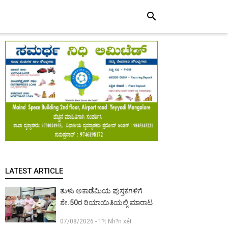
search
LATEST ARTICLE
ತುಳು ಅಕಾಡೆಮಿಯ ಪುಸ್ತಕಗಳಿಗೆ
ಶೇ.50ರ ರಿಯಾಯಿತಿಯಲ್ಲಿ ಮಾರಾಟ
07/08/2026 - T?t Nh?n xét