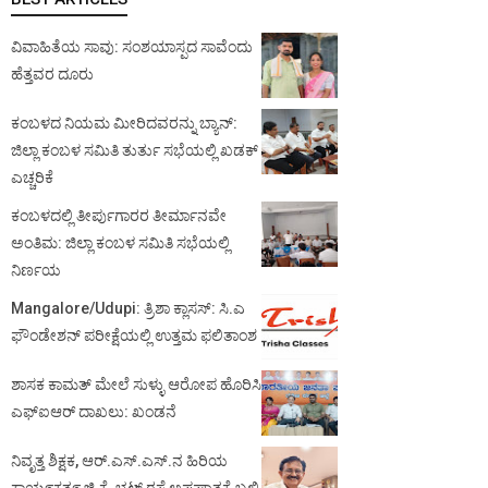
ವಿವಾಹಿತೆಯ ಸಾವು: ಸಂಶಯಾಸ್ಪದ ಸಾವೆಂದು
ಹೆತ್ತವರ ದೂರು
ಕಂಬಳದ ನಿಯಮ ಮೀರಿದವರನ್ನು ಬ್ಯಾನ್:
ಜಿಲ್ಲಾ ಕಂಬಳ ಸಮಿತಿ ತುರ್ತು ಸಭೆಯಲ್ಲಿ ಖಡಕ್
ಎಚ್ಚರಿಕೆ
ಕಂಬಳದಲ್ಲಿ ತೀರ್ಪುಗಾರರ ತೀರ್ಮಾನವೇ
ಅಂತಿಮ: ಜಿಲ್ಲಾ ಕಂಬಳ ಸಮಿತಿ ಸಭೆಯಲ್ಲಿ
ನಿರ್ಣಯ
Mangalore/Udupi: ತ್ರಿಶಾ ಕ್ಲಾಸಸ್: ಸಿ.ಎ
ಫೌಂಡೇಶನ್ ಪರೀಕ್ಷೆಯಲ್ಲಿ ಉತ್ತಮ ಫಲಿತಾಂಶ
ಶಾಸಕ ಕಾಮತ್ ಮೇಲೆ ಸುಳ್ಳು ಆರೋಪ ಹೊರಿಸಿ
ಎಫ್‌ಐಆರ್ ದಾಖಲು: ಖಂಡನೆ
ನಿವೃತ್ತ ಶಿಕ್ಷಕ, ಆರ್.ಎಸ್.ಎಸ್.ನ ಹಿರಿಯ