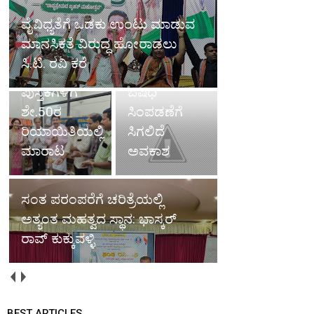
ಇಳಿಮುಖ: ಆ.
ವೈವಿಧ್ಯತೆಗೆ ಒಡಕು ಉಂಟು ಮಾಡುವ
9ರ ಬಳಿಕ
ಮಾನಸಿಕತೆ ವಿರುದ್ಧ ಹೋರಾಡಲು
ತುಳು
ಬಿಡುವು-
ಸಿ.ಟಿ. ರವಿ ಕರೆ
ಅಕಾಡೆಮಿಯ
ತೋಟಗಾರರಿಗೆ
ಪುಸ್ತಕಗಳಿಗೆ
ಔಷಧಿ
ಶೇ.50ರ
ಸಿಂಪಡಣೆಗೆ
ರಿಯಾಯಿತಿಯಲ್ಲಿ
ಸಿಗಲಿದೆ
ಮಾರಾಟ
ಅವಕಾಶ
ಸಂತ ಪರಂಪರೆಗೆ ಚರಿತ್ರೆಯಲ್ಲಿ
ಅತ್ಯಂತ ಮಹತ್ವದ ಸ್ಥಾನ: ಭಾಸ್ಕರ್
ರಾವ್ ಕುಕ್ಕುವಳ್ಳಿ
BEST ARTICLES