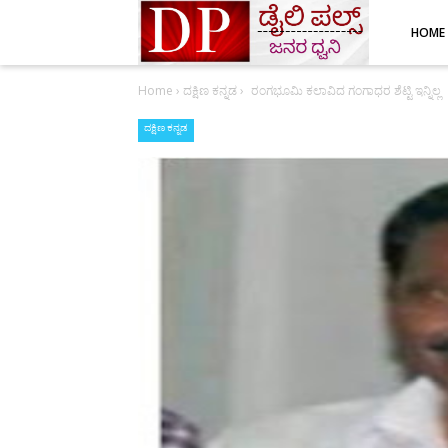
HOME
Home
›
ದಕ್ಷಿಣ ಕನ್ನಡ
›
ರಂಗಭೂಮಿ ಕಲಾವಿದ ಗಂಗಾಧರ ಶೆಟ್ಟಿ ಇನ್ನಿಲ್ಲ
ದಕ್ಷಿಣ ಕನ್ನಡ