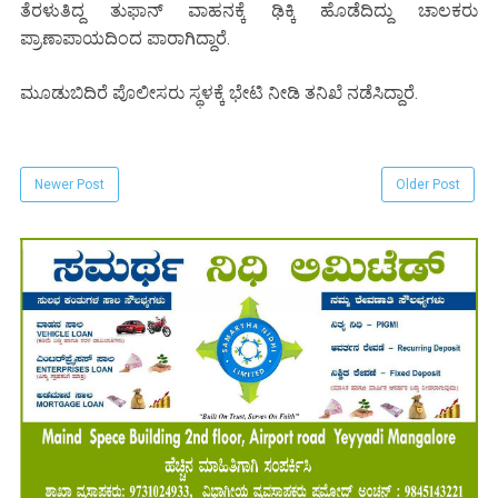
ತೆರಳುತಿದ್ದ ತುಫಾನ್ ವಾಹನಕ್ಕೆ ಢಿಕ್ಕಿ ಹೊಡೆದಿದ್ದು ಚಾಲಕರು
ಪ್ರಾಣಾಪಾಯದಿಂದ ಪಾರಾಗಿದ್ದಾರೆ.
ಮೂಡುಬಿದಿರೆ ಪೊಲೀಸರು ಸ್ಥಳಕ್ಕೆ ಭೇಟಿ ನೀಡಿ ತನಿಖೆ ನಡೆಸಿದ್ದಾರೆ.
Newer Post
Older Post