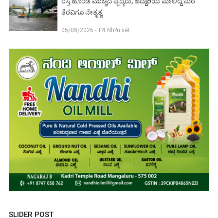
ರಸ್ತೆ ಹೊಂಡ ಮುಚ್ಚಿದ ವೈದ್ಯರು, ಹೆದ್ದಾರಿಯ ಮೇಲಿದ್ದ ಮರ
ತೆರವಿಗೂ ನೇತೃತ್ವ
05/08/2026 - T?t Nh?n xét
SLIDER POST