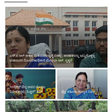
ಎಸ್.ಐ.ಆರ್-ಅಹ೯ ಮತದಾರರನ್ನು ಕೈ ಬಿಡಲ್ಲ', ಅನಹ೯ರನ್ನು ಇಟ್ಟುಕೊಳ್ಳಲ್ಲ:
ಮತದಾರರ ನೋಂದಣಾಧಿಕಾರಿ ಮೇಘನಾ ಆರ್. ಸ್ಪಷ್ಠನೆ
ಸಂದೀಪ್ ಬೆದ್ರ ಅವರ ಚೊಚ್ಚಲ
ನಿದೇ೯ಶನದ "ಪಿಚ್ಚರ್" ತೆರೆಗೆ
ಪ್ರೊ. ವಹೀದಾ ಸುಲ್ತಾನ ನಿಧನ