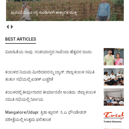
ಪುರಸಭೆಯಿಂದ ರಸ್ತೆ ಗುಂಡಿಗಳಿಗೆ ತಾತ್ಕಾಲಿಕ ಮುಕ್ತಿ
BEST ARTICLES
ವಿವಾಹಿತೆಯ ಸಾವು: ಸಂಶಯಾಸ್ಪದ ಸಾವೆಂದು ಹೆತ್ತವರ ದೂರು
ಕಂಬಳದ ನಿಯಮ ಮೀರಿದವರನ್ನು ಬ್ಯಾನ್: ಜಿಲ್ಲಾ ಕಂಬಳ ಸಮಿತಿ
ತುರ್ತು ಸಭೆಯಲ್ಲಿ ಖಡಕ್ ಎಚ್ಚರಿಕೆ
ಕಂಬಳದಲ್ಲಿ ತೀರ್ಪುಗಾರರ ತೀರ್ಮಾನವೇ ಅಂತಿಮ: ಜಿಲ್ಲಾ ಕಂಬಳ
ಸಮಿತಿ ಸಭೆಯಲ್ಲಿ ನಿರ್ಣಯ
Mangalore/Udupi: ತ್ರಿಶಾ ಕ್ಲಾಸಸ್: ಸಿ.ಎ ಫೌಂಡೇಶನ್
ಪರೀಕ್ಷೆಯಲ್ಲಿ ಉತ್ತಮ ಫಲಿತಾಂಶ