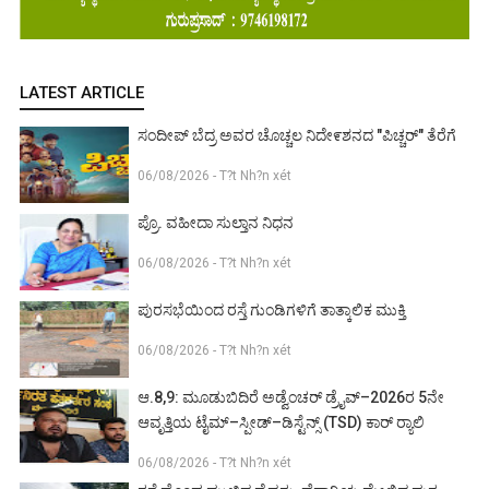
LATEST ARTICLE
ಸಂದೀಪ್ ಬೆದ್ರ ಅವರ ಚೊಚ್ಚಲ ನಿದೇ೯ಶನದ "ಪಿಚ್ಚರ್" ತೆರೆಗೆ
06/08/2026 - T?t Nh?n xét
ಪ್ರೊ. ವಹೀದಾ ಸುಲ್ತಾನ ನಿಧನ
06/08/2026 - T?t Nh?n xét
ಪುರಸಭೆಯಿಂದ ರಸ್ತೆ ಗುಂಡಿಗಳಿಗೆ ತಾತ್ಕಾಲಿಕ ಮುಕ್ತಿ
06/08/2026 - T?t Nh?n xét
ಆ.8,9: ಮೂಡುಬಿದಿರೆ ಅಡ್ವೆಂಚರ್ ಡ್ರೈವ್–2026ರ 5ನೇ
ಆವೃತ್ತಿಯ ಟೈಮ್–ಸ್ಪೀಡ್–ಡಿಸ್ಟೆನ್ಸ್ (TSD) ಕಾರ್ ರ‍್ಯಾಲಿ
06/08/2026 - T?t Nh?n xét