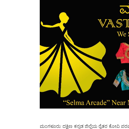
ಮಂಗಳೂರು: ದಕ್ಷಿಣ ಕನ್ನಡ ಜಿಲ್ಲೆಯ ರೈತರ ಕೋವಿ ಪರವಾ