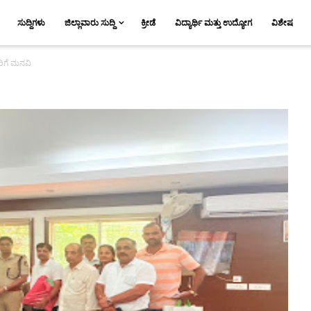
ಸುದ್ದಿಗಳು
ಜಿಲ್ಲಾವಾರು ಸುದ್ದಿ
ಕ್ರೀಡೆ
ವಿದ್ಯಾರ್ಥಿ ಮತ್ತು ಉದ್ಯೋಗ
ವಿಶೇಷ
ರಿಗೆ ಮನವಿ