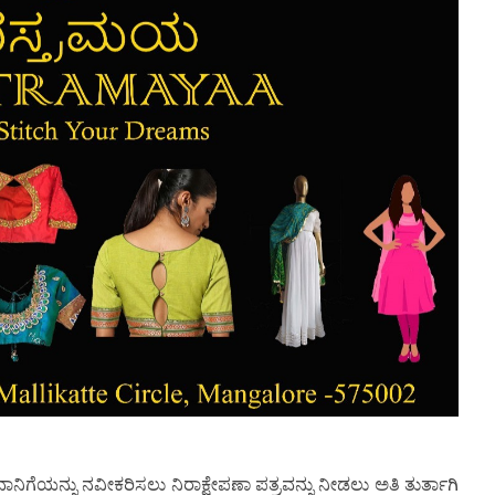
ನಿಗೆಯನ್ನು ನವೀಕರಿಸಲು ನಿರಾಕ್ಷೇಪಣಾ ಪತ್ರವನ್ನು ನೀಡಲು ಅತಿ ತುರ್ತಾಗಿ