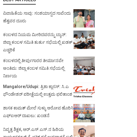
ವಿವಾಹಿತೆಯ ಸಾವು: ಸಂಶಯಾಸ್ಪದ ಸಾವೆಂದು
ಹೆತ್ತವರ ದೂರು
ಕಂಬಳದ ನಿಯಮ ಮೀರಿದವರನ್ನು ಬ್ಯಾನ್:
ಜಿಲ್ಲಾ ಕಂಬಳ ಸಮಿತಿ ತುರ್ತು ಸಭೆಯಲ್ಲಿ ಖಡಕ್
ಎಚ್ಚರಿಕೆ
ಕಂಬಳದಲ್ಲಿ ತೀರ್ಪುಗಾರರ ತೀರ್ಮಾನವೇ
ಅಂತಿಮ: ಜಿಲ್ಲಾ ಕಂಬಳ ಸಮಿತಿ ಸಭೆಯಲ್ಲಿ
ನಿರ್ಣಯ
Mangalore/Udupi: ತ್ರಿಶಾ ಕ್ಲಾಸಸ್: ಸಿ.ಎ
ಫೌಂಡೇಶನ್ ಪರೀಕ್ಷೆಯಲ್ಲಿ ಉತ್ತಮ ಫಲಿತಾಂಶ
ಶಾಸಕ ಕಾಮತ್ ಮೇಲೆ ಸುಳ್ಳು ಆರೋಪ ಹೊರಿಸಿ
ಎಫ್‌ಐಆರ್ ದಾಖಲು: ಖಂಡನೆ
ನಿವೃತ್ತ ಶಿಕ್ಷಕ, ಆರ್.ಎಸ್.ಎಸ್.ನ ಹಿರಿಯ