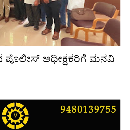
ಂದ ಪೊಲೀಸ್ ಅಧೀಕ್ಷಕರಿಗೆ ಮನವಿ