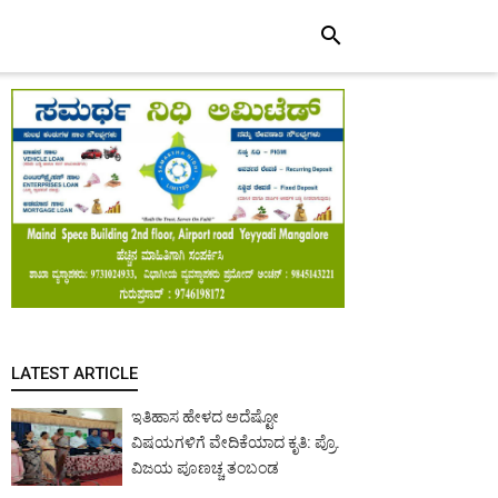
search
LATEST ARTICLE
ಇತಿಹಾಸ ಹೇಳದ ಅದೆಷ್ಟೋ
ವಿಷಯಗಳಿಗೆ ವೇದಿಕೆಯಾದ ಕೃತಿ: ಪ್ರೊ.
ವಿಜಯ ಪೂಣಚ್ಚ ತಂಬಂಡ