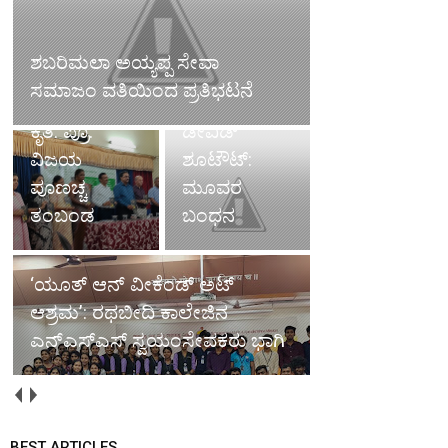
ಹೇಳದ
ಅದೆಷ್ಟೋ
ಶಬರಿಮಲಾ ಅಯ್ಯಪ್ಪ ಸೇವಾ
ವಿಷಯಗಳಿಗೆ
ಸಮಾಜಂ ವತಿಯಿಂದ ಪ್ರತಿಭಟನೆ
ವೇದಿಕೆಯಾದ
ಗುತ್ತಿಗೆದಾರ
ಕೃತಿ: ಪ್ರೊ.
ಡೇವಿಡ್
ವಿಜಯ
ಶೂಟೌಟ್:
ಪೂಣಚ್ಚ
ಮೂವರ
ತಂಬಂಡ
ಬಂಧನ
‘ಯೂತ್ ಆನ್ ವೀಕೆಂಡ್ ಅಟ್
ಆಶ್ರಮ’: ರಥಬೀದಿ ಕಾಲೇಜಿನ
ಎನ್‌ಎಸ್‌ಎಸ್ ಸ್ವಯಂಸೇವಕರು ಭಾಗಿ
BEST ARTICLES