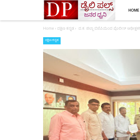
HOME
Home
›
ದಕ್ಷಿಣ ಕನ್ನಡ
›
ದ.ಕ. ಜಿಲ್ಲಾ ಬಿಜೆಪಿಯಿಂದ ಪೊಲೀಸ್ ಅಧೀಕ್ಷಕ
ದಕ್ಷಿಣ ಕನ್ನಡ