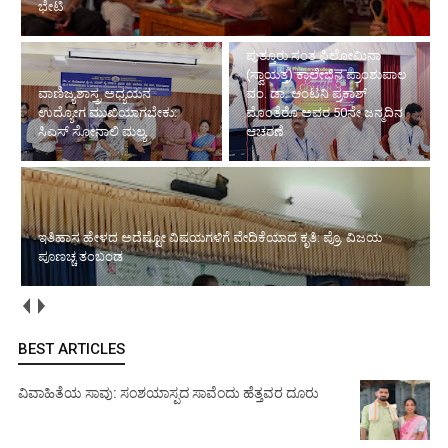
ಭೇಟಿ
ಪುತ್ತೂರು ಸಂತ ಫಿಲೋಮಿನಾ
(ಸ್ವಾಯತ್ತ) ಕಾಲೇಜಿನ ಪ್ರಾಂಶುಪಾಲ
ವಾಣಿಜ್ಯಶಾಸ್ತ್ರ ಅಧ್ಯಯನ
ವಂ. ಡಾ. ಆಂಟನಿ ಪ್ರಕಾಶ್
ಉದ್ಯೋಗ ಮುಖಿಯಾಗಬೇಕು:
ಮೊಂತೆರೊ ಅವರ 50ನೇ ಜನ್ಮದಿನ
ಸಿಎಸ್ ಸೋನಾಲಿ ಮಲ್ಯ
ಆಚರಣೆ
ಇತಿಹಾಸ ಹೇಳದ ಅದೆಷ್ಟೋ ವಿಷಯಗಳಿಗೆ ವೇದಿಕೆಯಾದ ಕೃತಿ: ಪ್ರೊ. ವಿಜಯ
ಪೂಣಚ್ಚ ತಂಬಂಡ
BEST ARTICLES
ವಿವಾಹಿತೆಯ ಸಾವು: ಸಂಶಯಾಸ್ಪದ ಸಾವೆಂದು ಹೆತ್ತವರ ದೂರು