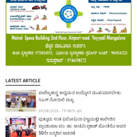
LATEST ARTICLE
ವಾಣಿಜ್ಯಶಾಸ್ತ್ರ ಅಧ್ಯಯನ ಉದ್ಯೋಗ ಮುಖಿಯಾಗಬೇಕು:
ಸಿಎಸ್ ಸೋನಾಲಿ ಮಲ್ಯ
09/08/2026 - T?t Nh?n xét
ಪುತ್ತೂರು ಸಂತ ಫಿಲೋಮಿನಾ (ಸ್ವಾಯತ್ತ) ಕಾಲೇಜಿನ
ಪ್ರಾಂಶುಪಾಲ ವಂ. ಡಾ. ಆಂಟನಿ ಪ್ರಕಾಶ್ ಮೊಂತೆರೊ ಅವರ
50ನೇ ಜನ್ಮದಿನ ಆಚರಣೆ