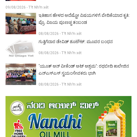
09/08/2026 - T?t Nh?n xét
ಇತಿಹಾಸ ಹೇಳದ ಅದೆಷ್ಟೋ ವಿಷಯಗಳಿಗೆ ವೇದಿಕೆಯಾದ ಕೃತಿ:
ಪ್ರೊ. ವಿಜಯ ಪೂಣಚ್ಚ ತಂಬಂಡ
08/08/2026 - T?t Nh?n xét
ಗುತ್ತಿಗೆದಾರ ಡೇವಿಡ್ ಶೂಟೌಟ್: ಮೂವರ ಬಂಧನ
08/08/2026 - T?t Nh?n xét
‘ಯೂತ್ ಆನ್ ವೀಕೆಂಡ್ ಅಟ್ ಆಶ್ರಮ’: ರಥಬೀದಿ ಕಾಲೇಜಿನ
ಎನ್‌ಎಸ್‌ಎಸ್ ಸ್ವಯಂಸೇವಕರು ಭಾಗಿ
08/08/2026 - T?t Nh?n xét