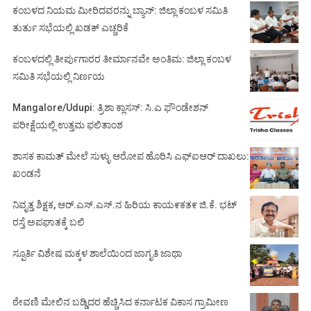
ಕಂಬಳದ ನಿಯಮ ಮೀರಿದವರನ್ನು ಬ್ಯಾನ್: ಜಿಲ್ಲಾ ಕಂಬಳ ಸಮಿತಿ
ತುರ್ತು ಸಭೆಯಲ್ಲಿ ಖಡಕ್ ಎಚ್ಚರಿಕೆ
ಕಂಬಳದಲ್ಲಿ ತೀರ್ಪುಗಾರರ ತೀರ್ಮಾನವೇ ಅಂತಿಮ: ಜಿಲ್ಲಾ ಕಂಬಳ
ಸಮಿತಿ ಸಭೆಯಲ್ಲಿ ನಿರ್ಣಯ
Mangalore/Udupi: ತ್ರಿಶಾ ಕ್ಲಾಸಸ್: ಸಿ.ಎ ಫೌಂಡೇಶನ್
ಪರೀಕ್ಷೆಯಲ್ಲಿ ಉತ್ತಮ ಫಲಿತಾಂಶ
ಶಾಸಕ ಕಾಮತ್ ಮೇಲೆ ಸುಳ್ಳು ಆರೋಪ ಹೊರಿಸಿ ಎಫ್‌ಐಆರ್ ದಾಖಲು:
ಖಂಡನೆ
ನಿವೃತ್ತ ಶಿಕ್ಷಕ, ಆರ್.ಎಸ್.ಎಸ್.ನ ಹಿರಿಯ ಕಾಯ೯ಕತ೯ ಜಿ.ಕೆ. ಭಟ್
ರಸ್ತೆ ಅಪಘಾತಕ್ಕೆ ಬಲಿ
ಸ್ಪೂರ್ತಿ ವಿಶೇಷ ಮಕ್ಕಳ ಶಾಲೆಯಿಂದ ಜಾಗೃತಿ ಜಾಥಾ
ಠೇವಣಿ ಮೇಲಿನ ಬಡ್ಡಿದರ ಹೆಚ್ಚಿಸಿದ ಕರ್ನಾಟಕ ವಿಕಾಸ ಗ್ರಾಮೀಣ