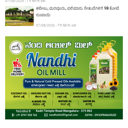
07/08/2026 - T?t Nh?n xét
ಕಟೀಲು, ಮರವೂರು, ಪಲಿಮಾರು ಸೇತುವೆಗಳಿಗೆ 98 ಕೋಟಿ
ರೂಪಾಯಿ
07/08/2026 - T?t Nh?n xét