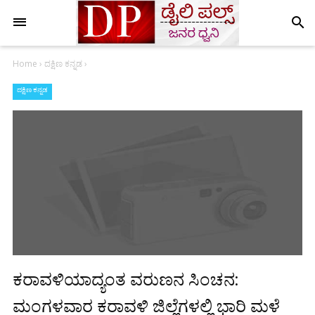
search
Home
›
ದಕ್ಷಿಣ ಕನ್ನಡ
›
ದಕ್ಷಿಣ ಕನ್ನಡ
ಕರಾವಳಿಯಾದ್ಯಂತ ವರುಣನ ಸಿಂಚನ:
ಮಂಗಳವಾರ ಕರಾವಳಿ ಜಿಲ್ಲೆಗಳಲ್ಲಿ ಭಾರಿ ಮಳೆ