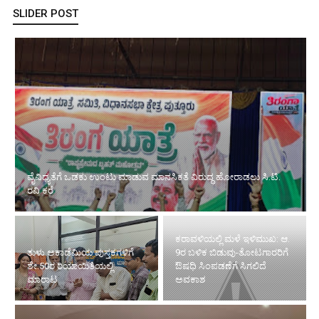
SLIDER POST
ವೈವಿಧ್ಯತೆಗೆ ಒಡಕು ಉಂಟು ಮಾಡುವ ಮಾನಸಿಕತೆ ವಿರುದ್ಧ ಹೋರಾಡಲು ಸಿ.ಟಿ.
ರವಿ ಕರೆ
ಕರಾವಳಿಯಲ್ಲಿ ಮಳೆ ಇಳಿಮುಖ: ಆ.
ತುಳು ಅಕಾಡೆಮಿಯ ಪುಸ್ತಕಗಳಿಗೆ
9ರ ಬಳಿಕ ಬಿಡುವು-ತೋಟಗಾರರಿಗೆ
ಶೇ.50ರ ರಿಯಾಯಿತಿಯಲ್ಲಿ
ಔಷಧಿ ಸಿಂಪಡಣೆಗೆ ಸಿಗಲಿದೆ
ಮಾರಾಟ
ಅವಕಾಶ