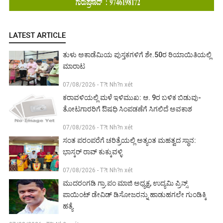
LATEST ARTICLE
ತುಳು ಅಕಾಡೆಮಿಯ ಪುಸ್ತಕಗಳಿಗೆ ಶೇ.50ರ ರಿಯಾಯಿತಿಯಲ್ಲಿ
ಮಾರಾಟ
07/08/2026 - T?t Nh?n xét
ಕರಾವಳಿಯಲ್ಲಿ ಮಳೆ ಇಳಿಮುಖ: ಆ. 9ರ ಬಳಿಕ ಬಿಡುವು-
ತೋಟಗಾರರಿಗೆ ಔಷಧಿ ಸಿಂಪಡಣೆಗೆ ಸಿಗಲಿದೆ ಅವಕಾಶ
07/08/2026 - T?t Nh?n xét
ಸಂತ ಪರಂಪರೆಗೆ ಚರಿತ್ರೆಯಲ್ಲಿ ಅತ್ಯಂತ ಮಹತ್ವದ ಸ್ಥಾನ:
ಭಾಸ್ಕರ್ ರಾವ್ ಕುಕ್ಕುವಳ್ಳಿ
07/08/2026 - T?t Nh?n xét
ಮುದರಂಗಡಿ ಗ್ರಾ.ಪಂ ಮಾಜಿ ಅಧ್ಯಕ್ಷ, ಉದ್ಯಮಿ ಪ್ರಿನ್ಸ್
ಪಾಯಿಂಟ್ ಡೇವಿಡ್ ಡಿಸೋಜರನ್ನು ಹಾಡುಹಗಲೇ ಗುಂಡಿಕ್ಕಿ
ಹತ್ಯೆ