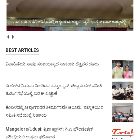
ಸಂತ ಪರಂಪರೆಗೆ ಚರಿತ್ರೆಯಲ್ಲಿ ಅತ್ಯಂತ ಮಹತ್ವದ ಸ್ಥಾನ: ಭಾಸ್ಕರ್ ರಾವ್ ಕುಕ್ಕುವಳ್ಳಿ
BEST ARTICLES
ವಿವಾಹಿತೆಯ ಸಾವು: ಸಂಶಯಾಸ್ಪದ ಸಾವೆಂದು ಹೆತ್ತವರ ದೂರು
ಕಂಬಳದ ನಿಯಮ ಮೀರಿದವರನ್ನು ಬ್ಯಾನ್: ಜಿಲ್ಲಾ ಕಂಬಳ ಸಮಿತಿ
ತುರ್ತು ಸಭೆಯಲ್ಲಿ ಖಡಕ್ ಎಚ್ಚರಿಕೆ
ಕಂಬಳದಲ್ಲಿ ತೀರ್ಪುಗಾರರ ತೀರ್ಮಾನವೇ ಅಂತಿಮ: ಜಿಲ್ಲಾ ಕಂಬಳ
ಸಮಿತಿ ಸಭೆಯಲ್ಲಿ ನಿರ್ಣಯ
Mangalore/Udupi: ತ್ರಿಶಾ ಕ್ಲಾಸಸ್: ಸಿ.ಎ ಫೌಂಡೇಶನ್
ಪರೀಕ್ಷೆಯಲ್ಲಿ ಉತ್ತಮ ಫಲಿತಾಂಶ