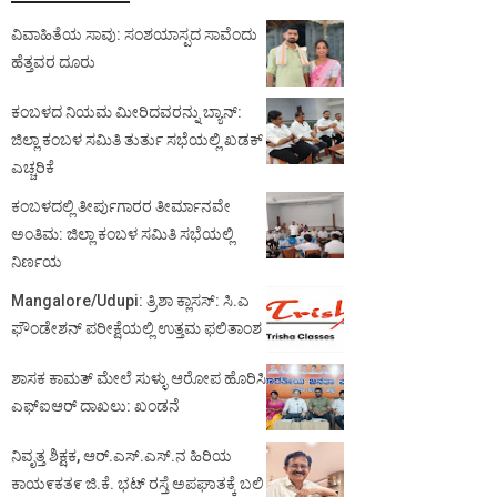
ವಿವಾಹಿತೆಯ ಸಾವು: ಸಂಶಯಾಸ್ಪದ ಸಾವೆಂದು
ಹೆತ್ತವರ ದೂರು
ಕಂಬಳದ ನಿಯಮ ಮೀರಿದವರನ್ನು ಬ್ಯಾನ್:
ಜಿಲ್ಲಾ ಕಂಬಳ ಸಮಿತಿ ತುರ್ತು ಸಭೆಯಲ್ಲಿ ಖಡಕ್
ಎಚ್ಚರಿಕೆ
ಕಂಬಳದಲ್ಲಿ ತೀರ್ಪುಗಾರರ ತೀರ್ಮಾನವೇ
ಅಂತಿಮ: ಜಿಲ್ಲಾ ಕಂಬಳ ಸಮಿತಿ ಸಭೆಯಲ್ಲಿ
ನಿರ್ಣಯ
Mangalore/Udupi: ತ್ರಿಶಾ ಕ್ಲಾಸಸ್: ಸಿ.ಎ
ಫೌಂಡೇಶನ್ ಪರೀಕ್ಷೆಯಲ್ಲಿ ಉತ್ತಮ ಫಲಿತಾಂಶ
ಶಾಸಕ ಕಾಮತ್ ಮೇಲೆ ಸುಳ್ಳು ಆರೋಪ ಹೊರಿಸಿ
ಎಫ್‌ಐಆರ್ ದಾಖಲು: ಖಂಡನೆ
ನಿವೃತ್ತ ಶಿಕ್ಷಕ, ಆರ್.ಎಸ್.ಎಸ್.ನ ಹಿರಿಯ
ಕಾಯ೯ಕತ೯ ಜಿ.ಕೆ. ಭಟ್ ರಸ್ತೆ ಅಪಘಾತಕ್ಕೆ ಬಲಿ