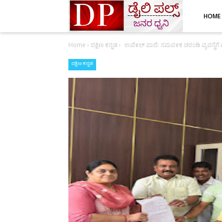
HOME
Home
›
ದಕ್ಷಿಣ ಕನ್ನಡ
›
ಉಪೆ೯ಲ್ ಪಾದೆ: ಸಮಪ೯ಕ ಚರಂಡಿ ವ್ಯವಸ್ಥೆಗೆ
ದಕ್ಷಿಣ ಕನ್ನಡ