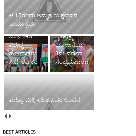
ವೈವಿಧ್ಯತೆಗೆ ಒಡಕು
ಬಿಳಿನೆಲೆಯಲ್ಲಿ
ಉಂಟು
ಗಿಡ ನೆಡುವ
ಮಾಡುವ
ಮೂಲಕ
ಮಾನಸಿಕತೆ
ಗೃಹಲಕ್ಷ್ಮಿ
ವಿರುದ್ಧ
ಯೋಜನೆಯ
ಹೋರಾಡಲು
3ನೇ ವರ್ಷದ
ಸಿ.ಟಿ. ರವಿ ಕರೆ
ಸಂಭ್ರಮಾಚರಣೆ
ಕಾರಿನ ಮೇಲೆ ಬಿದ್ದ ಮರ: ಚಾಲಕ
ಮಟ್ಕಾ: ಬುಕ್ಕಿ ಸಹಿತ ಐವರ ಬಂಧನ
ಸಾವು
BEST ARTICLES