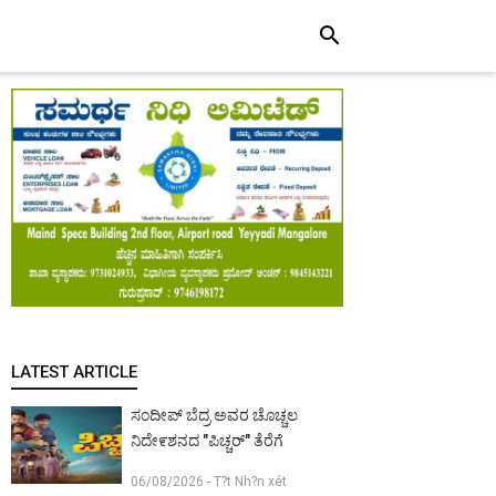
search
LATEST ARTICLE
ಸಂದೀಪ್ ಬೆದ್ರ ಅವರ ಚೊಚ್ಚಲ
ನಿದೇ೯ಶನದ "ಪಿಚ್ಚರ್" ತೆರೆಗೆ
06/08/2026 - T?t Nh?n xét