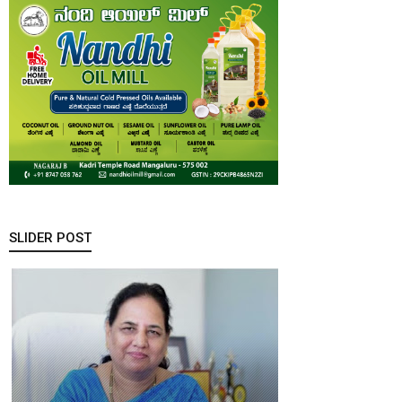
SLIDER POST
ಆ.8,9:
ಮೂಡುಬಿದಿರೆ
ಅಡ್ವೆಂಚರ್