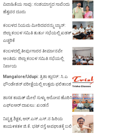
ವಿವಾಹಿತೆಯ ಸಾವು: ಸಂಶಯಾಸ್ಪದ ಸಾವೆಂದು
ಹೆತ್ತವರ ದೂರು
ಕಂಬಳದ ನಿಯಮ ಮೀರಿದವರನ್ನು ಬ್ಯಾನ್:
ಜಿಲ್ಲಾ ಕಂಬಳ ಸಮಿತಿ ತುರ್ತು ಸಭೆಯಲ್ಲಿ ಖಡಕ್
ಎಚ್ಚರಿಕೆ
ಕಂಬಳದಲ್ಲಿ ತೀರ್ಪುಗಾರರ ತೀರ್ಮಾನವೇ
ಅಂತಿಮ: ಜಿಲ್ಲಾ ಕಂಬಳ ಸಮಿತಿ ಸಭೆಯಲ್ಲಿ
ನಿರ್ಣಯ
Mangalore/Udupi: ತ್ರಿಶಾ ಕ್ಲಾಸಸ್: ಸಿ.ಎ
ಫೌಂಡೇಶನ್ ಪರೀಕ್ಷೆಯಲ್ಲಿ ಉತ್ತಮ ಫಲಿತಾಂಶ
ಶಾಸಕ ಕಾಮತ್ ಮೇಲೆ ಸುಳ್ಳು ಆರೋಪ ಹೊರಿಸಿ
ಎಫ್‌ಐಆರ್ ದಾಖಲು: ಖಂಡನೆ
ನಿವೃತ್ತ ಶಿಕ್ಷಕ, ಆರ್.ಎಸ್.ಎಸ್.ನ ಹಿರಿಯ
ಕಾಯ೯ಕತ೯ ಜಿ.ಕೆ. ಭಟ್ ರಸ್ತೆ ಅಪಘಾತಕ್ಕೆ ಬಲಿ