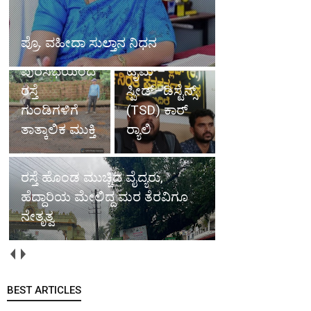
ಡ್ರೈವ್–
2026ರ 5ನೇ
ಪ್ರೊ. ವಹೀದಾ ಸುಲ್ತಾನ ನಿಧನ
ಆವೃತ್ತಿಯ
ಪುರಸಭೆಯಿಂದ
ಟೈಮ್–
ರಸ್ತೆ
ಸ್ಪೀಡ್–ಡಿಸ್ಟೆನ್ಸ್
ಗುಂಡಿಗಳಿಗೆ
(TSD) ಕಾರ್
ತಾತ್ಕಾಲಿಕ ಮುಕ್ತಿ
ರ‍್ಯಾಲಿ
ರಸ್ತೆ ಹೊಂಡ ಮುಚ್ಚಿದ ವೈದ್ಯರು,
ಹೆದ್ದಾರಿಯ ಮೇಲಿದ್ದ ಮರ ತೆರವಿಗೂ
ನೇತೃತ್ವ
BEST ARTICLES