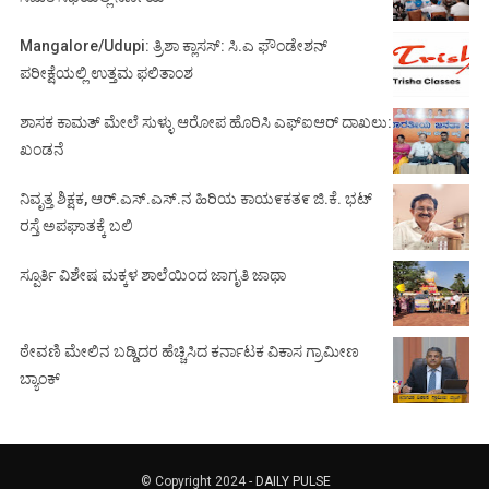
Mangalore/Udupi: ತ್ರಿಶಾ ಕ್ಲಾಸಸ್: ಸಿ.ಎ ಫೌಂಡೇಶನ್
ಪರೀಕ್ಷೆಯಲ್ಲಿ ಉತ್ತಮ ಫಲಿತಾಂಶ
ಶಾಸಕ ಕಾಮತ್ ಮೇಲೆ ಸುಳ್ಳು ಆರೋಪ ಹೊರಿಸಿ ಎಫ್‌ಐಆರ್ ದಾಖಲು:
ಖಂಡನೆ
ನಿವೃತ್ತ ಶಿಕ್ಷಕ, ಆರ್.ಎಸ್.ಎಸ್.ನ ಹಿರಿಯ ಕಾಯ೯ಕತ೯ ಜಿ.ಕೆ. ಭಟ್
ರಸ್ತೆ ಅಪಘಾತಕ್ಕೆ ಬಲಿ
ಸ್ಪೂರ್ತಿ ವಿಶೇಷ ಮಕ್ಕಳ ಶಾಲೆಯಿಂದ ಜಾಗೃತಿ ಜಾಥಾ
ಠೇವಣಿ ಮೇಲಿನ ಬಡ್ಡಿದರ ಹೆಚ್ಚಿಸಿದ ಕರ್ನಾಟಕ ವಿಕಾಸ ಗ್ರಾಮೀಣ
ಬ್ಯಾಂಕ್
© Copyright 2024 -
DAILY PULSE