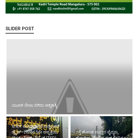
SLIDER POST
ಆ.8,9: ಮೂಡುಬಿದಿರೆ ಅಡ್ವೆಂಚರ್
ಡ್ರೈವ್–2026ರ 5ನೇ ಆವೃತ್ತಿಯ
ರಸ್ತೆ ಹೊಂಡ ಮುಚ್ಚಿದ ವೈದ್ಯರು,
ಟೈಮ್–ಸ್ಪೀಡ್–ಡಿಸ್ಟೆನ್ಸ್ (TSD)
ಹೆದ್ದಾರಿಯ ಮೇಲಿದ್ದ ಮರ ತೆರವಿಗೂ