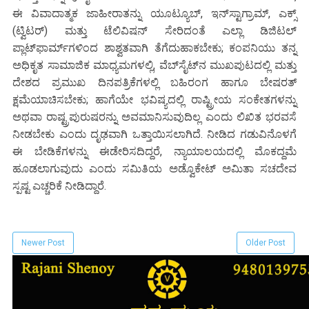
ಈ ವಿವಾದಾತ್ಮಕ ಜಾಹೀರಾತನ್ನು ಯೂಟ್ಯೂಬ್, ಇನ್‌ಸ್ಟಾಗ್ರಾಮ್, ಎಕ್ಸ್
(ಟ್ವಿಟರ್) ಮತ್ತು ಟೆಲಿವಿಷನ್ ಸೇರಿದಂತೆ ಎಲ್ಲಾ ಡಿಜಿಟಲ್
ಪ್ಲಾಟ್‌ಫಾರ್ಮ್‌ಗಳಿಂದ ಶಾಶ್ವತವಾಗಿ ತೆಗೆದುಹಾಕಬೇಕು; ಕಂಪನಿಯು ತನ್ನ
ಅಧಿಕೃತ ಸಾಮಾಜಿಕ ಮಾಧ್ಯಮಗಳಲ್ಲಿ, ವೆಬ್‌ಸೈಟ್‌ನ ಮುಖಪುಟದಲ್ಲಿ ಮತ್ತು
ದೇಶದ ಪ್ರಮುಖ ದಿನಪತ್ರಿಕೆಗಳಲ್ಲಿ ಬಹಿರಂಗ ಹಾಗೂ ಬೇಷರತ್
ಕ್ಷಮೆಯಾಚಿಸಬೇಕು; ಹಾಗೆಯೇ ಭವಿಷ್ಯದಲ್ಲಿ ರಾಷ್ಟ್ರೀಯ ಸಂಕೇತಗಳನ್ನು
ಅಥವಾ ರಾಷ್ಟ್ರಪುರುಷರನ್ನು ಅವಮಾನಿಸುವುದಿಲ್ಲ ಎಂದು ಲಿಖಿತ ಭರವಸೆ
ನೀಡಬೇಕು ಎಂದು ದೃಢವಾಗಿ ಒತ್ತಾಯಿಸಲಾಗಿದೆ. ನೀಡಿದ ಗಡುವಿನೊಳಗೆ
ಈ ಬೇಡಿಕೆಗಳನ್ನು ಈಡೇರಿಸದಿದ್ದರೆ, ನ್ಯಾಯಾಲಯದಲ್ಲಿ ಮೊಕದ್ದಮೆ
ಹೂಡಲಾಗುವುದು ಎಂದು ಸಮಿತಿಯ ಅಡ್ವೊಕೇಟ್ ಅಮಿತಾ ಸಚದೇವ
ಸ್ಪಷ್ಟ ಎಚ್ಚರಿಕೆ ನೀಡಿದ್ದಾರೆ.
Newer Post
Older Post