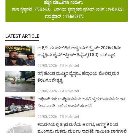
LATEST ARTICLE
ಆ.8,9: ಮೂಡುಬಿದಿರೆ ಅಡ್ವೆಂಚರ್ ಡ್ರೈವ್–2026ರ 5ನೇ
ಆವೃತ್ತಿಯ ಟೈಮ್–ಸ್ಪೀಡ್–ಡಿಸ್ಟೆನ್ಸ್ (TSD) ಕಾರ್ ರ‍್ಯಾಲಿ
06/08/2026 - T?t Nh?n xét
ರಸ್ತೆ ಹೊಂಡ ಮುಚ್ಚಿದ ವೈದ್ಯರು, ಹೆದ್ದಾರಿಯ ಮೇಲಿದ್ದ ಮರ
ತೆರವಿಗೂ ನೇತೃತ್ವ
05/08/2026 - T?t Nh?n xét
ಅಧಿಕಾರಿಗಳು ಬುದ್ದಿವಂತಿಕೆಯ ಜತೆಗೆ ಹೃದಯವಂತಿಕೆಯಿಂದ
ಕೆಲಸ ಮಾಡಿ: ಸಚಿವ ಖಾದರ್ ಸೂಚನೆ
05/08/2026 - T?t Nh?n xét
ಕರಾವಳಿಯಲ್ಲಿ ತಗ್ಗಿದ ಮಳೆಯ ಆರ್ಭಟ, ಆಗಸ್ಟ್ 9 ರಿಂದ
ಮುಂಗಾರು ಮತ್ತಷ್ಟು ದುರ್ಬಲ ಸಾಧ್ಯತೆ!: ಗ್ರಾಮೀಣ ಭಾಗಗಳಲ್ಲಿ