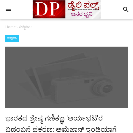
search
Home
›
ಸುದ್ದಿಗಳು
›
ಸುದ್ದಿಗಳು
ಭಾರತದ ಶ್ರೇಷ್ಠ ಗಣಿತಜ್ಞ 'ಆರ್ಯಭಟ'ರ
ವಿಡಂಬನೆ ಪ್ರಕರಣ: ಅಮೆಜಾನ್ ಇಂಡಿಯಾಗೆ