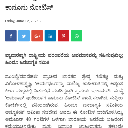
ಕಾನೂನು ನೋಟಿಸ್
Friday, June 12, 2026
ವ್ಯಾಪಾರಕ್ಕಾಗಿ ರಾಷ್ಟ್ರೀಯ ಪರಂಪರೆಯ ಅವಮಾನವನ್ನು ಸಹಿಸುವುದಿಲ್ಲ:
ಹಿಂದೂ ಜನಜಾಗೃತಿ ಸಮಿತಿ
ಮುಂಬೈ/ನವದೆಹಲಿ: ಪ್ರಾಚೀನ ಭಾರತದ ಶ್ರೇಷ್ಠ ಗಣಿತಜ್ಞ ಮತ್ತು
ಖಗೋಳಶಾಸ್ತ್ರಜ್ಞ 'ಆರ್ಯಭಟ'ರನ್ನು ವಾಣಿಜ್ಯ ಜಾಹೀರಾತಿನಲ್ಲಿ ಅತ್ಯಂತ
ಕೀಳು ಮಟ್ಟದಲ್ಲಿ ವಿಡಂಬನೆ ಮಾಡಿದ್ದಕ್ಕಾಗಿ ಪ್ರಮುಖ ಇ-ಕಾಮರ್ಸ್ ಸಂಸ್ಥೆ
'ಅಮೆಜಾನ್ ಇಂಡಿಯಾ'ಗೆ ಕಾನೂನು ನೋಟಿಸ್ ಕಳುಹಿಸಲಾಗಿದೆ. ಸುಪ್ರೀಂ
ಕೋರ್ಟ್‌ನಲ್ಲಿ ವಕೀಲರಾಗಿರುವ, ಹಿಂದೂ ಜನಜಾಗೃತಿ ಸಮಿತಿಯ
ಅಡ್ವೊಕೇಟ್ ಅಮಿತಾ ಸಚದೇವ ಅವರು ಈ ನೋಟಿಸ್ ಜಾರಿಗೊಳಿಸಿದ್ದು,
ಅಮೆಜಾನ್ 48 ಗಂಟೆಗಳ ಒಳಗಾಗಿ ಭಾರತೀಯ ಜನತೆಯ ಬಹಿರಂಗ
ಕ್ಷಮೆಯಾಚಿಸಬೇಕು ಮತ್ತು ವಿವಾದಿತ ಜಾಹೀರಾತನ್ನು ತಕ್ಷಣವೇ