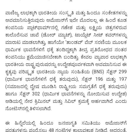
ವಾಣಿಜ್ಯ ಲಾಭಕ್ಕಾಗಿ ಭಾರತೀಯ ಸಂಸ್ಕೃತಿ ಮತ್ತು ಹಿಂದೂ ಸಂಕೇತಗಳನ್ನು
ಅವಮಾನಿಸುತ್ತಿರುವುದು ಅಮೆಜಾನ್‌ಗೆ ಇದೇ ಮೊದಲಲ್ಲ. ಈ ಹಿಂದೆ ಕೂಡ
ಕಂಪನಿಯ ಪ್ಲಾಟ್‌ಫಾರ್ಮ್‌ನಲ್ಲಿ ಗಣೇಶ ಮತ್ತು ಲಕ್ಷ್ಮಿಯ ಚಿತ್ರಗಳಿರುವ
ಕಾಲೊರೆಸುವ ಚಾಪೆ (ಡೋರ್ ಮ್ಯಾಟ್), ಟಾಯ್ಲೆಟ್ ಸೀಟ್ ಕವರ್‌ಗಳನ್ನು
ಮಾರಾಟ ಮಾಡಲಾಗಿತ್ತು, ಹಾಗೆಯೇ ‘ತಾಂಡವ್’ ವೆಬ್ ಸರಣಿಯ ಮೂಲಕ
ಧಾರ್ಮಿಕ ಭಾವನೆಗಳಿಗೆ ಧಕ್ಕೆ ತಂದಿದ್ದಕ್ಕಾಗಿ ತೀವ್ರ ಪ್ರತಿರೋಧದ ನಂತರ
ಕಂಪನಿಯು ಕ್ಷಮೆಯಾಚಿಸಬೇಕಾಗಿ ಬಂದಿತ್ತು. ಕೇವಲ ವ್ಯಾಪಾರ ಲಾಭಕ್ಕಾಗಿ
ಭಾರತೀಯ ರಾಷ್ಟ್ರಪುರುಷರನ್ನು ಉದ್ದೇಶಪೂರ್ವಕವಾಗಿ ಅವಮಾನಿಸುವ ಈ
ಕೃತ್ಯವು ಪರಿಷ್ಕೃತ ಭಾರತೀಯ ನ್ಯಾಯ ಸಂಹಿತೆಯ (BNS) ಸೆಕ್ಷನ್ 299
(ಧಾರ್ಮಿಕ ಭಾವನೆಗಳಿಗೆ ಧಕ್ಕೆ ತರುವುದು), ಸೆಕ್ಷನ್ 196 ಮತ್ತು 197
(ಸಮಾಜದಲ್ಲಿ ದ್ವೇಷ ಮೂಡಿಸಿ ರಾಷ್ಟ್ರೀಯ ಸಮಗ್ರತೆಗೆ ಧಕ್ಕೆ ತರುವುದು)
ಹಾಗೂ ಸೆಕ್ಷನ್ 302 (ಧಾರ್ಮಿಕ ಭಾವನೆಗಳನ್ನು ನೋಯಿಸುವ ಉದ್ದೇಶ)
ಅಡಿಯಲ್ಲಿ ನೇರ ಕ್ರಿಮಿನಲ್ ಮತ್ತು ಸಿವಿಲ್ ಕ್ರಮಕ್ಕೆ ಅರ್ಹವಾಗಿದೆ ಎಂದು
ನೋಟಿಸ್‌ನಲ್ಲಿ ತಿಳಿಸಲಾಗಿದೆ.
ಈ ಹಿನ್ನೆಲೆಯಲ್ಲಿ ಹಿಂದೂ ಜನಜಾಗೃತಿ ಸಮಿತಿಯು ಅಮೆಜಾನ್‌ಗೆ
ಷರತ್ತುಗಳನ್ನು ಪೂರೈಸಲು 48 ಗಂಟೆಗಳ ಕಾಲಾವಕಾಶ ನೀಡಿದೆ. ಅದರಂತೆ,