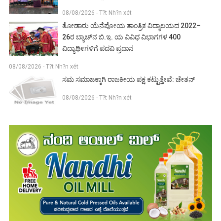
08/08/2026 - T?t Nh?n xét
ತೋಡಾರು ಯೆನೆಪೋಯ ತಾಂತ್ರಿಕ ವಿದ್ಯಾಲಯದ 2022–
26ರ ಬ್ಯಾಚ್‌ನ ಬಿ.ಇ. ಯ ವಿವಿಧ ವಿಭಾಗಗಳ 400
ವಿದ್ಯಾಥಿ೯ಗಳಿಗೆ ಪದವಿ ಪ್ರದಾನ
08/08/2026 - T?t Nh?n xét
ಸಮ ಸಮಾಜಕ್ಕಾಗಿ ರಾಜಕೀಯ ಪಕ್ಷ ಕಟ್ಟುತ್ತೇವೆ: ಚೇತನ್
08/08/2026 - T?t Nh?n xét