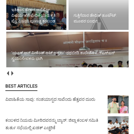
ಇತಿಹಾಸ ಹೇಳದ ಅದೆಷ್ಟೋ
ವಿಷಯಗಳಿಗೆ ವೇದಿಕೆಯಾದ ಕೃತಿ:
ಗುತ್ತಿಗೆದಾರ ಡೇವಿಡ್ ಶೂಟೌಟ್:
ಪ್ರೊ. ವಿಜಯ ಪೂಣಚ್ಚ ತಂಬಂಡ
ಮೂವರ ಬಂಧನ
‘ಯೂತ್ ಆನ್ ವೀಕೆಂಡ್ ಅಟ್ ಆಶ್ರಮ’: ರಥಬೀದಿ ಕಾಲೇಜಿನ ಎನ್‌ಎಸ್‌ಎಸ್
ಸ್ವಯಂಸೇವಕರು ಭಾಗಿ
BEST ARTICLES
ವಿವಾಹಿತೆಯ ಸಾವು: ಸಂಶಯಾಸ್ಪದ ಸಾವೆಂದು ಹೆತ್ತವರ ದೂರು
ಕಂಬಳದ ನಿಯಮ ಮೀರಿದವರನ್ನು ಬ್ಯಾನ್: ಜಿಲ್ಲಾ ಕಂಬಳ ಸಮಿತಿ
ತುರ್ತು ಸಭೆಯಲ್ಲಿ ಖಡಕ್ ಎಚ್ಚರಿಕೆ