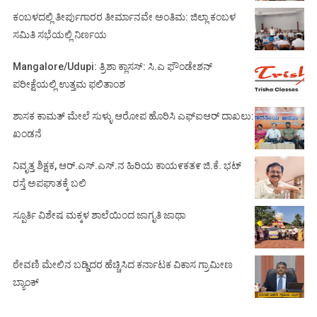
ಕಂಬಳದಲ್ಲಿ ತೀರ್ಪುಗಾರರ ತೀರ್ಮಾನವೇ ಅಂತಿಮ: ಜಿಲ್ಲಾ ಕಂಬಳ
ಸಮಿತಿ ಸಭೆಯಲ್ಲಿ ನಿರ್ಣಯ
Mangalore/Udupi: ತ್ರಿಶಾ ಕ್ಲಾಸಸ್: ಸಿ.ಎ ಫೌಂಡೇಶನ್
ಪರೀಕ್ಷೆಯಲ್ಲಿ ಉತ್ತಮ ಫಲಿತಾಂಶ
ಶಾಸಕ ಕಾಮತ್ ಮೇಲೆ ಸುಳ್ಳು ಆರೋಪ ಹೊರಿಸಿ ಎಫ್‌ಐಆರ್ ದಾಖಲು:
ಖಂಡನೆ
ನಿವೃತ್ತ ಶಿಕ್ಷಕ, ಆರ್.ಎಸ್.ಎಸ್.ನ ಹಿರಿಯ ಕಾಯ೯ಕತ೯ ಜಿ.ಕೆ. ಭಟ್
ರಸ್ತೆ ಅಪಘಾತಕ್ಕೆ ಬಲಿ
ಸ್ಪೂರ್ತಿ ವಿಶೇಷ ಮಕ್ಕಳ ಶಾಲೆಯಿಂದ ಜಾಗೃತಿ ಜಾಥಾ
ಠೇವಣಿ ಮೇಲಿನ ಬಡ್ಡಿದರ ಹೆಚ್ಚಿಸಿದ ಕರ್ನಾಟಕ ವಿಕಾಸ ಗ್ರಾಮೀಣ
ಬ್ಯಾಂಕ್