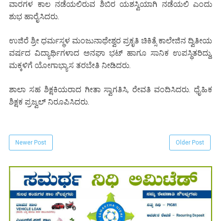
ವಾರಗಳ ಕಾಲ ನಡೆಯಲಿರುವ ಶಿಬಿರ ಯಶಸ್ವಿಯಾಗಿ ನಡೆಯಲಿ ಎಂದು
ಶುಭ ಹಾರೈಸಿದರು.
ಉಜಿರೆ ಶ್ರೀ ಧರ್ಮಸ್ಥಳ ಮಂಜುನಾಥೇಶ್ವರ ಪ್ರಕೃತಿ ಚಿಕಿತ್ಸೆ ಕಾಲೇಜಿನ ದ್ವಿತೀಯ
ವರ್ಷದ ವಿದ್ಯಾರ್ಥಿಗಳಾದ ಅನಘಾ ಭಟ್ ಹಾಗೂ ಸಾನಿಕ ಉಪಸ್ಥಿತರಿದ್ದು,
ಮಕ್ಕಳಿಗೆ ಯೋಗಾಭ್ಯಾಸ ತರಬೇತಿ ನೀಡಿದರು.
ಶಾಲಾ ಸಹ ಶಿಕ್ಷಕಿಯರಾದ ಗೀತಾ ಸ್ವಾಗತಿಸಿ, ರೇವತಿ ವಂದಿಸಿದರು. ಧೈಹಿಕ
ಶಿಕ್ಷಕ ಪ್ರಜ್ವಲ್ ನಿರೂಪಿಸಿದರು.
Newer Post
Older Post