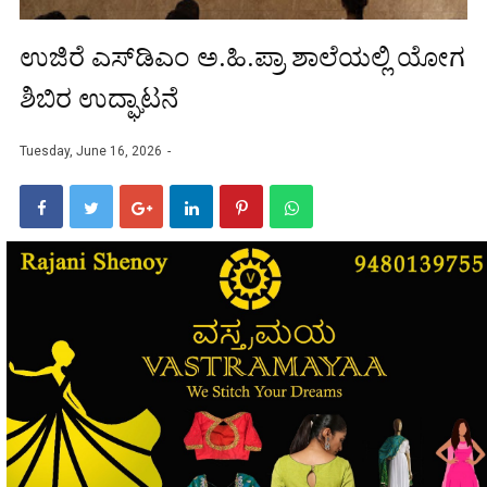
ಉಜಿರೆ ಎಸ್‌ಡಿಎಂ ಅ.ಹಿ.ಪ್ರಾ ಶಾಲೆಯಲ್ಲಿ ಯೋಗ
ಶಿಬಿರ ಉದ್ಘಾಟನೆ
Tuesday, June 16, 2026