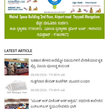
LATEST ARTICLE
ಇತಿಹಾಸ ಹೇಳದ ಅದೆಷ್ಟೋ ವಿಷಯಗಳಿಗೆ ವೇದಿಕೆಯಾದ ಕೃತಿ:
ಪ್ರೊ. ವಿಜಯ ಪೂಣಚ್ಚ ತಂಬಂಡ
08/08/2026 - T?t Nh?n xét
ಗುತ್ತಿಗೆದಾರ ಡೇವಿಡ್ ಶೂಟೌಟ್: ಮೂವರ ಬಂಧನ
08/08/2026 - T?t Nh?n xét
‘ಯೂತ್ ಆನ್ ವೀಕೆಂಡ್ ಅಟ್ ಆಶ್ರಮ’: ರಥಬೀದಿ ಕಾಲೇಜಿನ
ಎನ್‌ಎಸ್‌ಎಸ್ ಸ್ವಯಂಸೇವಕರು ಭಾಗಿ