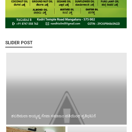
SLIDER POST
ಶಬರಿಮಲಾ ಅಯ್ಯಪ್ಪ ಸೇವಾ ಸಮಾಜಂ ವತಿಯಿಂದ ಪ್ರತಿಭಟನೆ